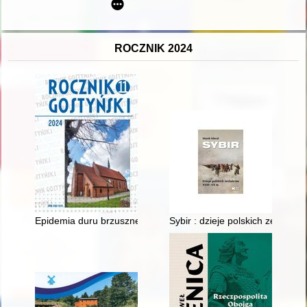
ROCZNIK 2024
Epidemia duru brzusznego w powiatach rawickim, krotoszyńsk
Sybir : dzieje polskich zesłańc