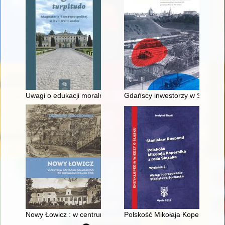
Uwagi o edukacji moralnej synów szlacheckich w XVI-wiecznej 
Gdańscy inwestorzy w Sopocie :
Nowy Łowicz : w centrum poligonu drawskiego od średniowiecz
Polskość Mikołaja Kopernika z 