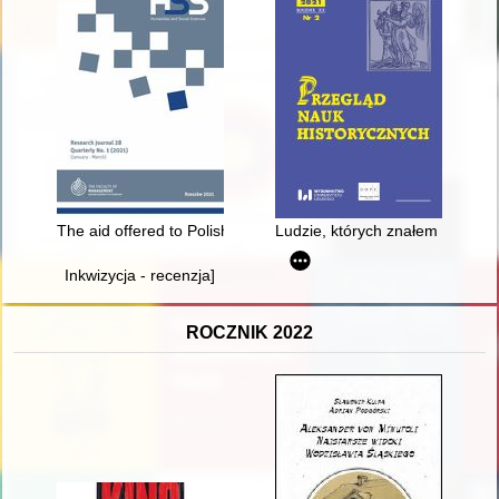
The aid offered to Polish citizens of Jewish origin in the Far E
Ludzie, których znałem - recenz
Inkwizycja - recenzja]
ROCZNIK 2022