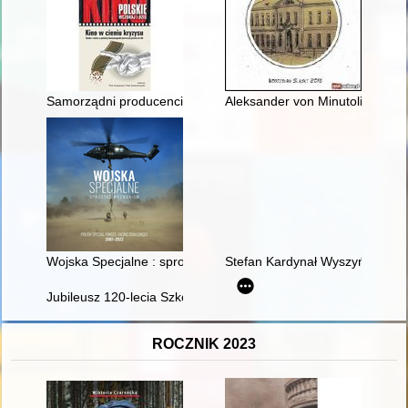
Samorządni producenci : Studio Filmowe im. Karola Irzykowsk
Aleksander von Minutoli : najst
Wojska Specjalne : sprostać wyzwaniom = Polish Special Force
Stefan Kardynał Wyszyński : po
Jubileusz 120-lecia Szkoły Podstawowej nr 17 im. Kurierów 
ROCZNIK 2023