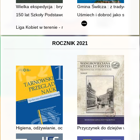
Wielka ekspedycja : brytyjska kampania w estuarium Skaldy w
Gmina Świlcza : z tradycją w n
150 lat Szkoły Podstawowej w Trzcianie : 1875-2025 : śladam
Uśmiech i dobroć jako sposób k
Liga Kobiet w terenie - recenzja]
ROCZNIK 2021
Higiena, odżywianie, ochrona zdrowia, kształtowanie (ćwicze
Przyczynek do dziejów wsi Koły