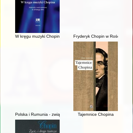
W kręgu muzyki Chopina. Materiały z sesji naukowej 21-28 lut
Fryderyk Chopin w Rościszewi
Polska i Rumunia - związki historyczne i kulturowe - przeszłość
Tajemnice Chopina