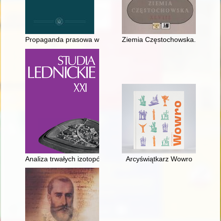
Propaganda prasowa w Czechosłowacji wobec NSZZ "Solidarno
Ziemia Częstochowska. T. 48 (
Analiza trwałych izotopów węgla i azotu w szczątkach osobn
Arcyświątkarz Wowro