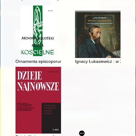
Ornamenta episcoporum - recenzja]
Ignacy Łukasiewicz : w 200. ro