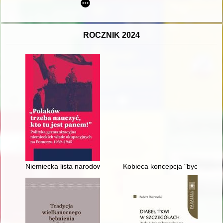
ROCZNIK 2024
Niemiecka lista narodowościowa : dramat ludności Pomorza
Kobieca koncepcja "bycia-w-świec