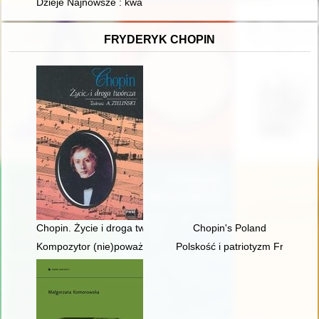
Dzieje Najnowsze : kwartalnik poświęcony historii XX wieku. R.
FRYDERYK CHOPIN
Chopin. Życie i droga twórcza
Chopin's Poland
Kompozytor (nie)poważny. Poczucie humoru Fryderyka Chopi
Polskość i patriotyzm Fryderyk