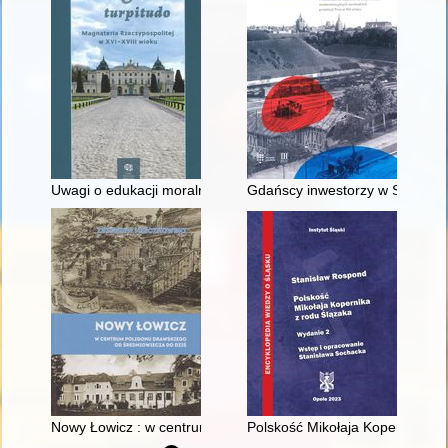
Uwagi o edukacji moralnej synów szlacheckich w XVI-wiecznej 
Gdańscy inwestorzy w Sopocie :
Nowy Łowicz : w centrum poligonu drawskiego od średniowiecz
Polskość Mikołaja Kopernika z 