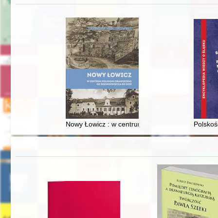
Nowy Łowicz : w centrum poligonu drawskiego od
Polskoś