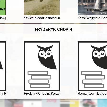
ettura incrociati fra presente e passato
lską Organizacją Harcerską
Szkice o codzienności uchodźców z Królestwa Polskieg
Karol Wojtyła o S
FRYDERYK CHOPIN
ean composers up to the first world war
ny Fryderyka Chopina. Próba analizy stylistycznej fragmentu dziennika 
Fryderyk Chopin. Korzenie
Romantycy i Europa