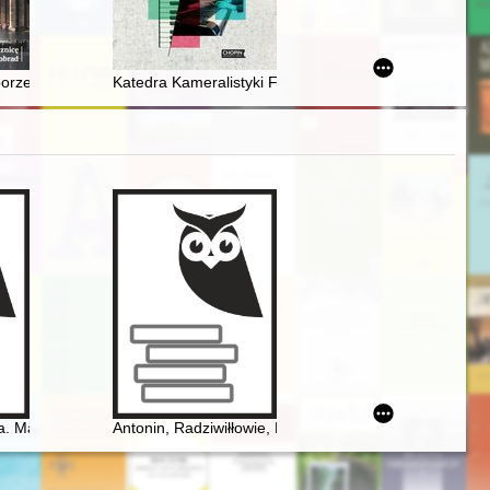
o w Rosji (1915-1918)
oborze Watykańskim II na łamach "Tygodnika Powszechnego"
Katedra Kameralistyki Fortepianowej UMFC 1978-2018
stuttgarckiego
. Marzenia, doświadczenia, propozycje
Antonin, Radziwiłłowie, Fryderyk Chopin [1810-1849]