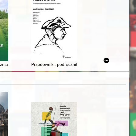
 w 1936 r
szniaków
Przodownik : podręcznik dla kierowników oddziałów Z