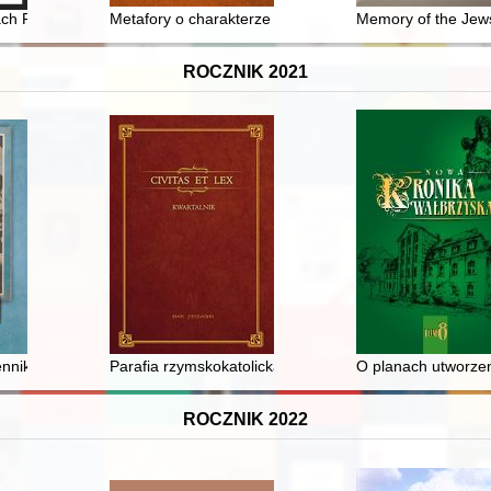
ch Polek w świetle dokumentacji Zjazdów Kobiet Polskich z początków XX
Metafory o charakterze medycznym w listach papieża 
Memory of the Jew
ROCZNIK 2021
leziska archeologiczne akcesoriów do palenia tytoniu w kontekście żołn
ennikarzy "Prometeja"
Parafia rzymskokatolicka św. Józefa w Węgielsztynie (
O planach utworzen
ROCZNIK 2022