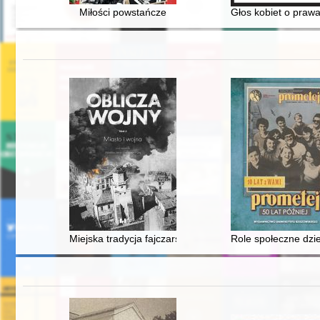
Miłości powstańcze
Głos kobiet o prawa
Miejska tradycja fajczarska w etosie żołnierskim : zna
Role społeczne dzi