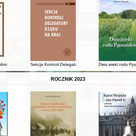
poborowych i ochotników Powiatowej Komendy Uzupełnień w Radomsku
Sekcja Kontroli Delegatury Rządu na Kraj
Dwa wieki rodu Py
ROCZNIK 2023