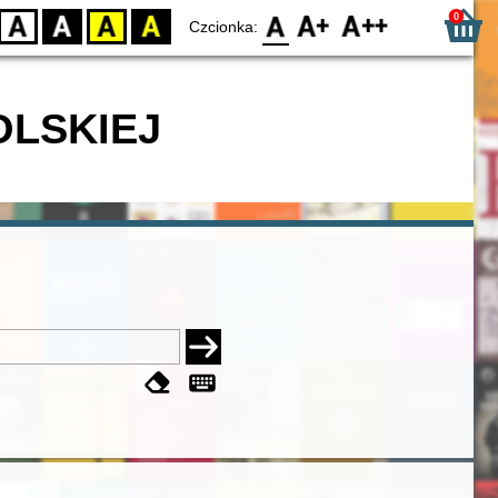
0
D
BW
YB
BY
F0
F1
F2
Czcionka:
OLSKIEJ