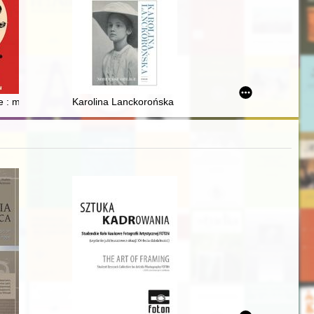
badającego dzieje naszego regionu
ns of PPR diplomacy
e : mord medyczny i psychologia ludobójstwa
Karolina Lanckorońska : noblesse oblige : eseje