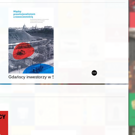
acheckich w XVI-wiecznej Rzeczypospolitej
Gdańscy inwestorzy w Sopocie : prestiż finansowy i towarzyski lo