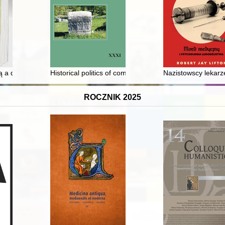
iśmy nie tylko wspaniałego kolegę, ale także wysokiej klasy historyka 
ą a dramaturgią kaszubską : twórczość Pawła Szefki
Historical politics of communist Romania in the opinio
Nazistowscy lekarz
ROCZNIK 2025