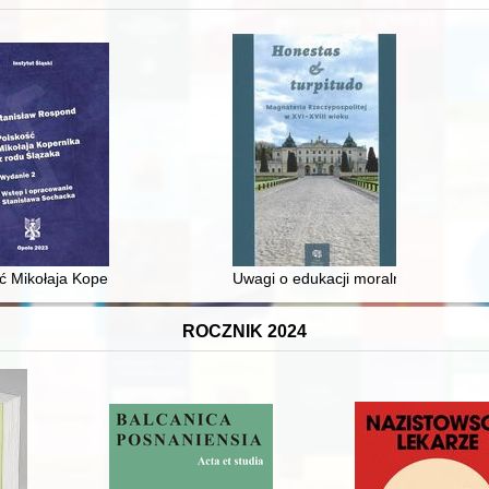
 średniowiecza do dziś
ć Mikołaja Kopernika z rodu Ślązaka
Uwagi o edukacji moralnej synów szl
ROCZNIK 2024