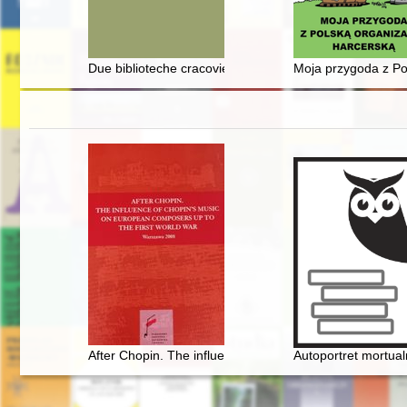
Due biblioteche cracoviesi del tardo Seicento : piani di l
Moja przygoda z Po
After Chopin. The influence of Chopin's music on Europ
Autoportret mortual