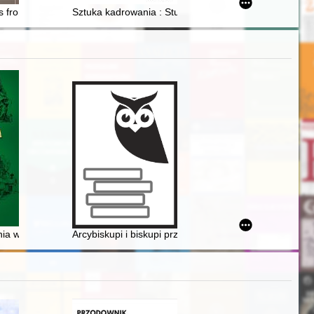
 w. : (perspektywa historyczno-językoznawcza) = Women's voice on Polis
Grzegorza VII
s from Pomerania
Sztuka kadrowania : Studenckie Koło Naukowe Fotografi
ierzy stacjonujących na Wawelu w Krakowie / Jakub Puziuk
1962-2019) - recenzja]
ia wielkiego Wałbrzycha w latach 1925-1934
Arcybiskupi i biskupi przemyscy : słownik biograficzny