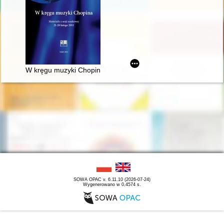
W kręgu muzyki Chopina. Materiały z sesji naukowej 21-28 lut
SOWA OPAC v. 6.11.10 (2026-07-24)
Wygenerowano w 0,4574 s.