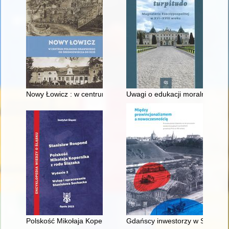
Nowy Łowicz : w centrum poligonu drawskiego od średniowiecz
Uwagi o edukacji moralnej synó
Polskość Mikołaja Kopernika z rodu Ślązaka
Gdańscy inwestorzy w Sopocie :