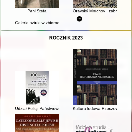
Pani Stefa
Oravský Mníchov : zabratie čas
Galeria sztuki w zbiorach Muzeum Diecezjalnego w Tarnowie :
ROCZNIK 2023
Udział Policji Państwowej w kampanii wrześniowej 1939 r
Kultura ludowa Rzeszowiaków p