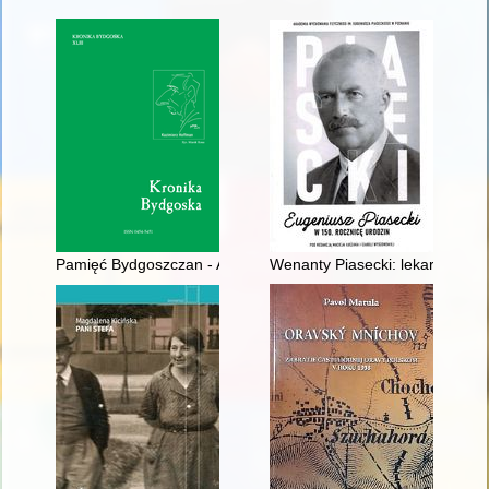
Pamięć Bydgoszczan - Archiwum Historii Mówionej : działaln
Wenanty Piasecki: lekarz - hyd