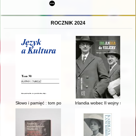
ROCZNIK 2024
Słowo i pamięć : tom poświęcony pamięci profesor Agnieszki L
Irlandia wobec II wojny światow