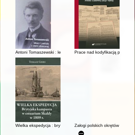
Antoni Tomaszewski : lekarz i patriota z ziemi obiecanej
Prace nad kodyfikacją prawa k
Wielka ekspedycja : brytyjska kampania w estuarium Skaldy w
Załogi polskich okrętów podwod