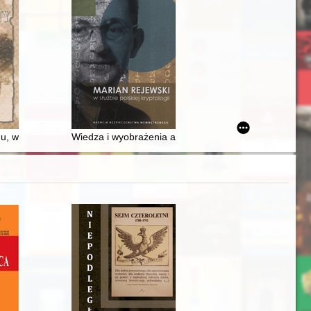
eku
 metodologia
u, wszystko przez lud - recenzja]
Wiedza i wyobrażenia aparatu represji Polski Ludowej 