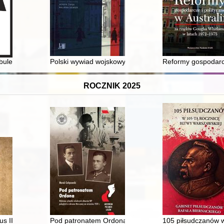
wski
ibule z Ryczywołu, pow. kozienicki = Two interesting fibulae from Ryczy
Polski wywiad wojskowy w Szwajcarii w okresie II wojn
Reformy gospodarcz
ROCZNIK 2025
n Tost im Jahr 1945
s III z ziemi ciechanowskiej w archiwaliach : ciechanowskie grodzkie wi
Pod patronatem Ordona : wybrane sylwetki młodszych
105 piłsudczanów w