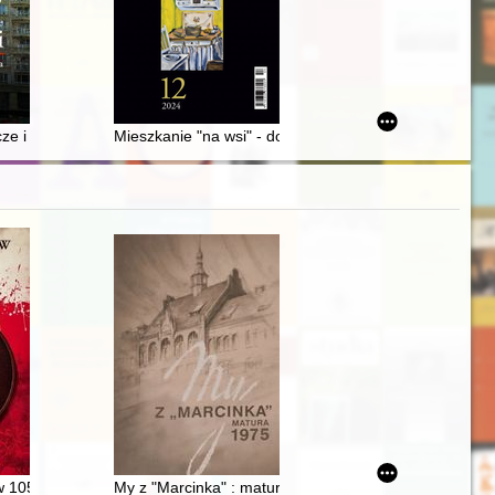
wół, Kozienice County
y światowej
e i polityczne w Australii za rządów Gougha Whitlama w latach 1972-
Mieszkanie "na wsi" - dobrodziejstwo czy fatum czyhaj
eczyste. T. 2
 oficerów WP poległych w obronie Warszawy we wrześniu 1939 r
 105-tą rocznicę bitwy warszawskiej : gabinet piłsudczanów Rafała Bi
My z "Marcinka" : matura 1975