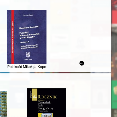
j
awskiego od średniowiecza do dziś
Polskość Mikołaja Kopernika z rodu Ślązaka