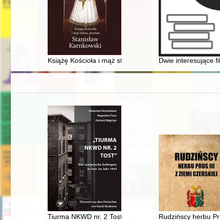
Książę Kościoła i mąż stanu, prymas Stanisław Karnko
Dwie interesujące f
Tiurma NKWD nr. 2 Tost" : das sowjetische Gefängnis i
Rudzińscy herbu Pru