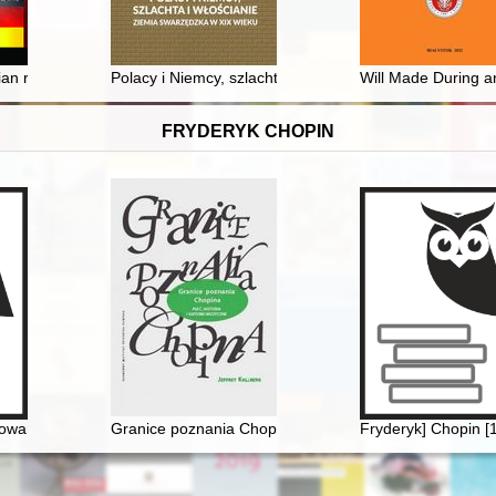
achodniokaszubskiego w Bytowie za rok 2022
ian regime and the status quo of the Catholic Church in the context of 
Polacy i Niemcy, szlachta i włościanie : ziemia swarzę
Will Made During 
FRYDERYK CHOPIN
istopadowi w karykaturach Józefa Szymona Kurowskiego ze zbiorów Bibl
Towarzystwo Politechniczne Polskie w Paryżu. Nieznana korespondencj
Granice poznania Chopina. Płeć, historia i gatunek mu
Fryderyk] Chopin [