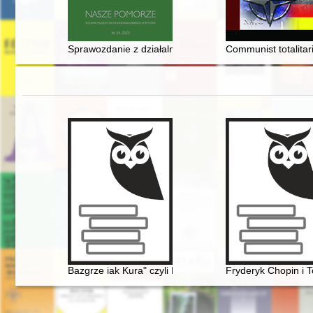
Sprawozdanie z działalności merytorycznej Muzeum Z
Communist totalitar
Bazgrze iak Kura" czyli Fryderyk Chopin i powstańcy l
Fryderyk Chopin i 