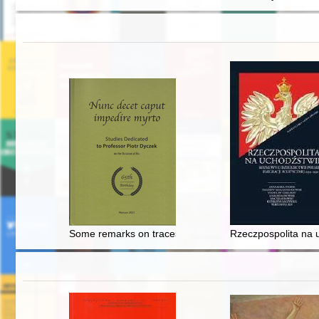
Some remarks on traces left by humans on building cer
Rzeczpospolita na u