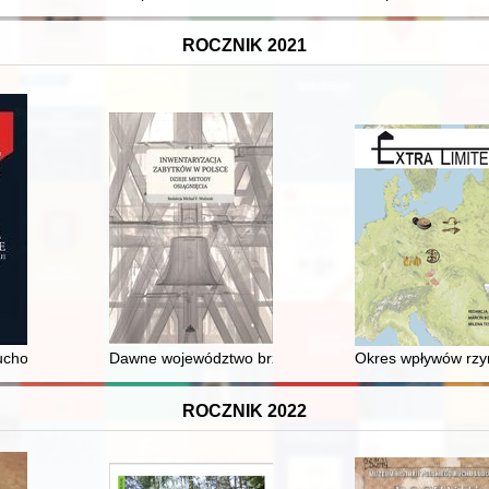
ROCZNIK 2021
amics from Novae in the light of new data
chodźstwie : rozmowy o dziedzictwie polskiej emigracji politycznej 19
Dawne województwo brzeskolitewskie w "Materiałach do
Okres wpływów rzym
ROCZNIK 2022