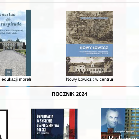
 i towarzyski lokalnego mieszczaństwa w 2. poł. XIX w
 edukacji moralnej synów szlacheckich w XVI-wiecznej Rzeczypospolite
Nowy Łowicz : w centrum poligonu dr
ROCZNIK 2024