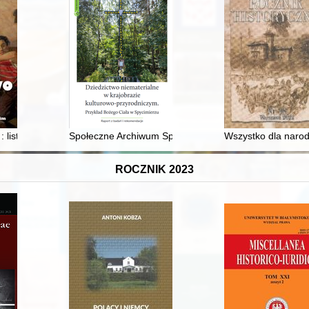
 "Epistola de ladibus augustae bibliothecae" w Toruniu w XVI-XVIII wi
: listopad 1941 - listopad 1942
Społeczne Archiwum Spycimierskie (SAS) - idea, cele,
Wszystko dla narod
ROCZNIK 2023