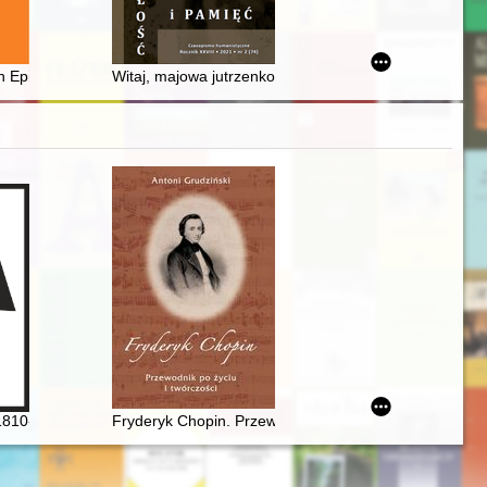
post-war reality of Poland (1945-1956)
dzka w XIX wieku
an Epidemic – Roman "testamentum pestis tempore condictum" and Sel
Witaj, majowa jutrzenko! : 230. rocznica ustanowienia 
ioteki Narodowej
a oraz aspekty emigracyjnej aktywności Chopina
zyczny
1810-1849]. Człowiek, dzieło, rezonans
Fryderyk Chopin. Przewodnik po życiu i twórczości