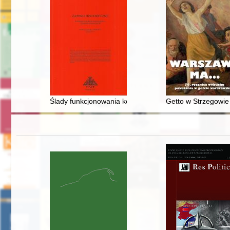
Ślady funkcjonowania kodeksu z dziełem Nalda Naldiego
Getto w Strzegowie 