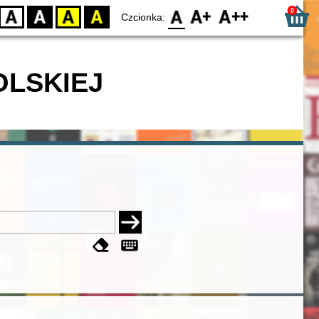
0
D
BW
YB
BY
F0
F1
F2
Czcionka:
OLSKIEJ