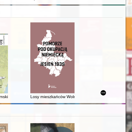
39-1991
 dziejów sztuki sakralnej na ziemiach wschodnich dawnej Rzeczypospo
skich na Dolnym Nadodrzu w świetle badań cmentarzyska w Czelinie, g
Losy mieszkańców Wolnego Miasta Gdańska aresztowa