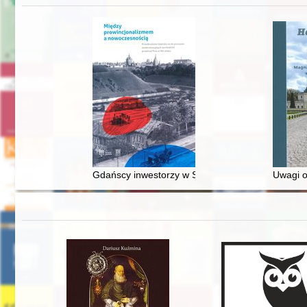
Gdańscy inwestorzy w Sopocie : prestiż finansowy
Uwagi o