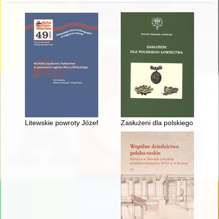
Litewskie powroty Józefa Mackiewicza : transmisja pamięci o J
Zasłużeni dla polskiego łowiect