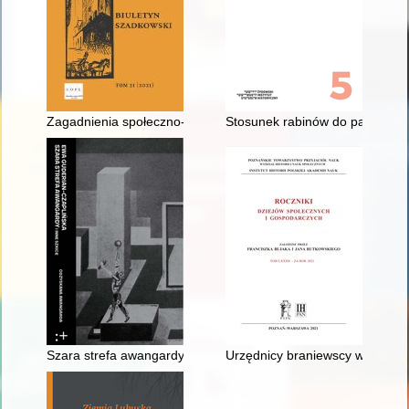
Zagadnienia społeczno-gospodarcze wsi w okolicach Szadku na 
Stosunek rabinów do państwa 
Szara strefa awangardy i inne szkice
Urzędnicy braniewscy w średni