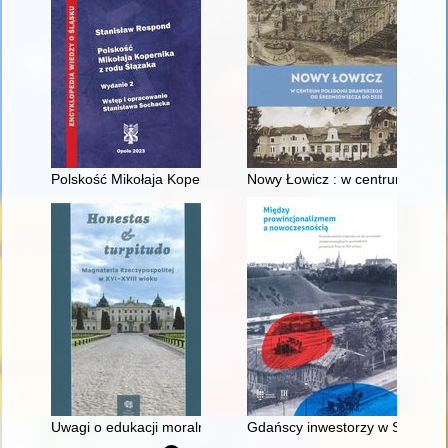
Polskość Mikołaja Kopernika z rodu Ślązaka
Nowy Łowicz : w centrum polig
Uwagi o edukacji moralnej synów szlacheckich w XVI-wiecznej 
Gdańscy inwestorzy w Sopocie :