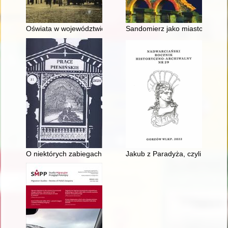
Oświata w województwie białostockim : w 100. rocznicę utwor
Sandomierz jako miasto garni
O niektórych zabiegach profesora Władysława Semkowicza w ram
Jakub z Paradyża, czyli kto?