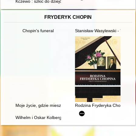
Kczewo : szkic do dziejów miejscowości do 1989 roku
FRYDERYK CHOPIN
Chopin's funeral
Stanisław Wasylewski - "opolan
Moje życie, gdzie mieszka B[r]zowski?" - glosa do datowania 
Rodzina Fryderyka Chopina. Fa
Wilhelm i Oskar Kolbergowie - zarys życia i przyjaźni z Fryde