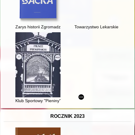
Zarys historii Zgromadzenia Sióstr Matki Bożej z La Salette
Towarzystwo Lekarskie Warsza
Klub Sportowy "Pieniny" świętował swoje 90. lecie
ROCZNIK 2023