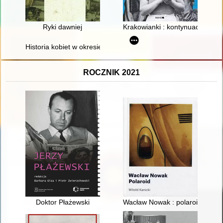
Ryki dawniej
Krakowianki : kontynuacja : her
Historia kobiet w okresie 1945-1989 : dokonania naukowe, upo
ROCZNIK 2021
Doktor Płażewski
Wacław Nowak : polaroid - fotog