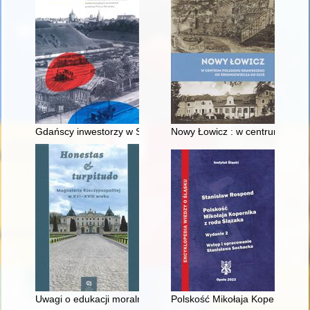
Gdańscy inwestorzy w Sopocie : prestiż finansowy i towarzyski
Nowy Łowicz : w centrum polig
Uwagi o edukacji moralnej synów szlacheckich w XVI-wiecznej 
Polskość Mikołaja Kopernika z 