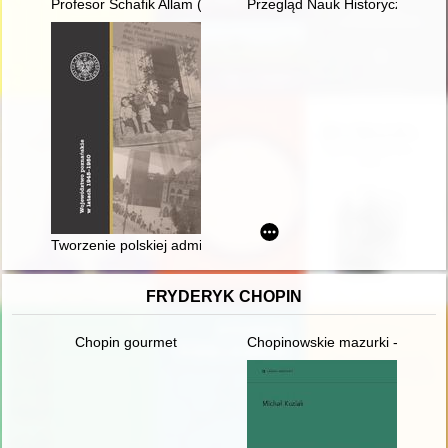
Profesor Schafik Allam (1928-2021) : in memoriam
Przegląd Nauk Historycznych. R
Tworzenie polskiej administracji na ziemi lubuskiej od zakoń
FRYDERYK CHOPIN
Chopin gourmet
Chopinowskie mazurki - czyli fo