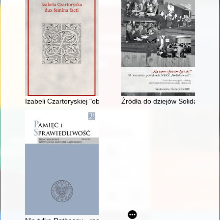
Izabeli Czartoryskiej "obraz przeszłości, który by przemawiał
Źródła do dziejów Solidarności 