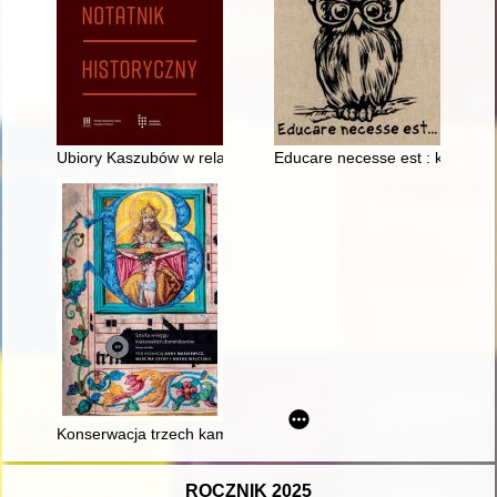
Ubiory Kaszubów w relacji z 1806 r. niemieckiego pedagoga K
Educare necesse est : kobieta 
Konserwacja trzech kamiennych nagrobków renesansowych w k
ROCZNIK 2025