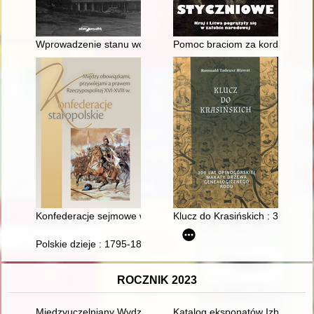
Wprowadzenie stanu wojennego na Warmii i Mazurach : agresja
Pomoc braciom za kordonem
Konfederacje sejmowe w epoce stanisławowskiej
Klucz do Krasińskich : 300 lat
Polskie dzieje : 1795-1864 : sarmackie dziedzictwo wobec nar
ROCZNIK 2023
Międzyuczelniany Wydział Biotechnologii UG i GUMed (1993-20
Katalog eksponatów Izby Pamięc