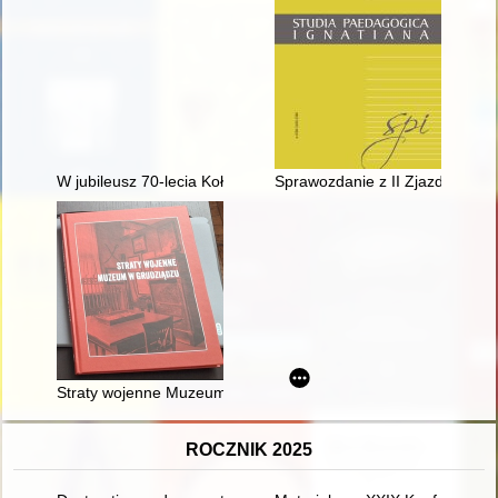
W jubileusz 70-lecia Koła Łowieckiego "Daniel" ZO PZŁ Rado
Sprawozdanie z II Zjazdu Hist
Straty wojenne Muzeum w Grudziądzu
ROCZNIK 2025