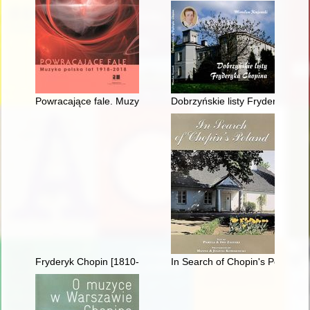
Powracające fale. Muzyka polska lat 1918-2018
Dobrzyńskie listy Fryderyka F.
Fryderyk Chopin [1810-1949] wśród Polaków na obczyźnie
In Search of Chopin's Poland