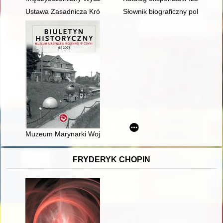
Ustawa Zasadnicza Królestwa Danii 1866 roku a druga wojna o
Słownik biograficzny polskiego
Muzeum Marynarki Wojennej w Twierdzy Wisłoujście = The Nav
FRYDERYK CHOPIN