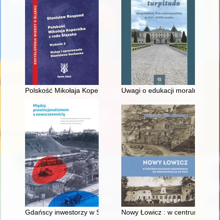
Polskość Mikołaja Kopernika z rodu Ślązaka
Uwagi o edukacji moralnej synó
Gdańscy inwestorzy w Sopocie : prestiż finansowy i towarzyski
Nowy Łowicz : w centrum polig