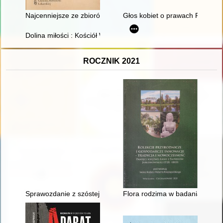
Najcenniejsze ze zbiorów Głównej Biblioteki Lekarskiej
Głos kobiet o prawach Polek w ś
Dolina miłości : Kościół Wniebowzięcia Najświętszej Maryi P
ROCZNIK 2021
Sprawozdanie z szóstej filozoficznej konferencji naukowej st
Flora rodzima w badaniach Jac