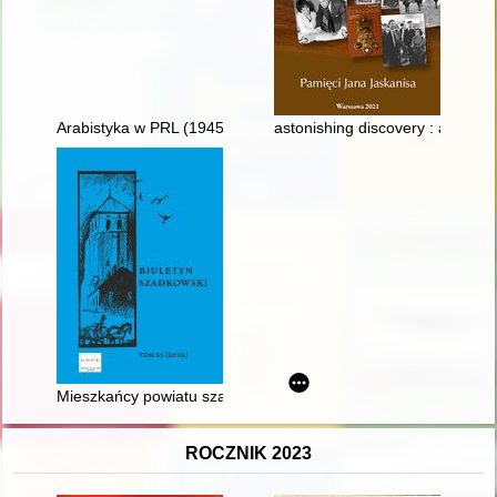
Arabistyka w PRL (1945-1990) - recenzja]
astonishing discovery : a pivot
Mieszkańcy powiatu szadkowskiego w końcu 1796 r. : (zestawi
ROCZNIK 2023