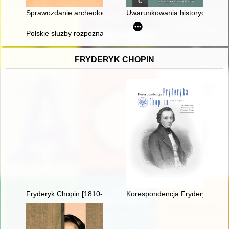
Sprawozdanie archeologiczne z przeprowadzonej inwentaryz
Uwarunkowania historyczne kszt
Polskie służby rozpoznawczo-wywiadowcze i ich rola w odzyska
FRYDERYK CHOPIN
Fryderyk Chopin [1810-1849] i jego muzyka
Korespondencja Fryderyka Chopi