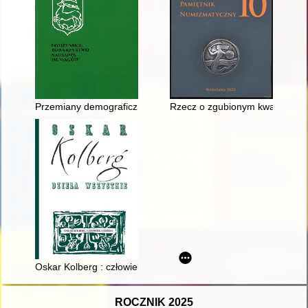
Przemiany demograficzne i społeczno-zawodowe mieszkańców
Rzecz o zgubionym kwartniku i 
Oskar Kolberg : człowiek i dzieło. Cz. 3,
ROCZNIK 2025