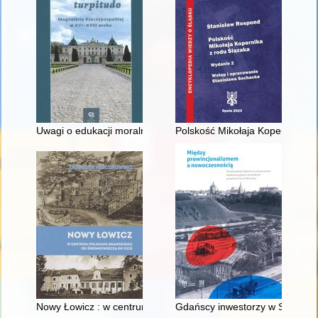
Uwagi o edukacji moralnej synów szlacheckich w XVI-wiecznej 
Polskość Mikołaja Kopernika z 
Nowy Łowicz : w centrum poligonu drawskiego od średniowiecz
Gdańscy inwestorzy w Sopocie :