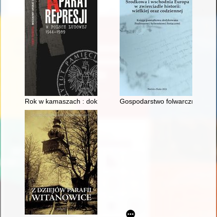
Rok w kamaszach : dokumenty dotyczące służby wojskowej Jó
Gospodarstwo folwarczne w kl