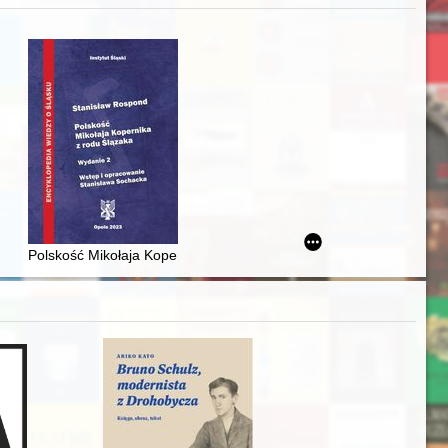
zczaństwa w 2. poł. XIX w
acheckich w XVI-wiecznej Rzeczypospolitej
Polskość Mikołaja Kopernika z rodu Ślązaka