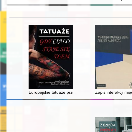
Europejskie tatuaże przełomu XIX i XX wieku : dokumen
Zapis interakcji mi