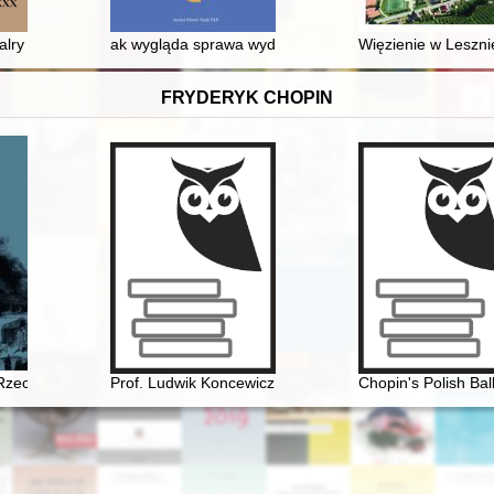
valry group of the Crown Standard-Bearer Mikołaj Hieronim Sieniawski, s
ak wygląda sprawa wydania Pańskiej książki o Mandelso
Więzienie w Leszni
FRYDERYK CHOPIN
 Rzecz o Chopinie
Prof. Ludwik Koncewicz (1790-1857). Nauczyciel Fryd
Chopin's Polish Bal