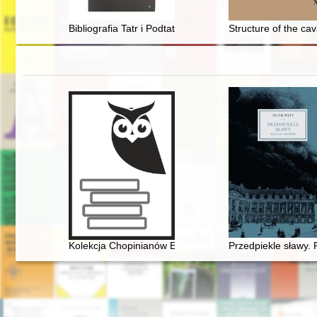
Bibliografia Tatr i Podtatrza
Structure of the ca
Kolekcja Chopinianów Edourda Ganche'a w Krakowie
Przedpiekle sławy.