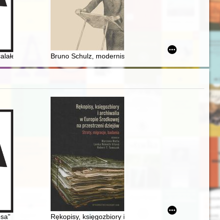
nie" = Cultural determinants of the image of a modern Polish woman i
olskie dziedzictwo narodowe
alałe z Holokaustu : wspomnienia Lei Weinbaum Lichtenstein i Toli Mo
Bruno Schulz, modernista z Drohobycza : księga, obraz
użlu. T. 2,
osa"
Rękopisy, księgozbiory i archiwalia w Europie Środkowe