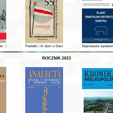
 złotowskiej
e : kompleks architektoniczny zakładu leczniczo-wychowawczego siós
Padatkì ì ìh zbor u Garodnì ǔ XVI-XVII stst
Najnowsze wydawnic
ROCZNIK 2023