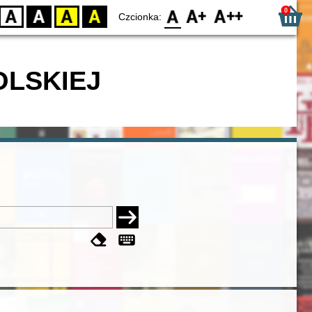
0
D
BW
YB
BY
F0
F1
F2
Czcionka:
OLSKIEJ