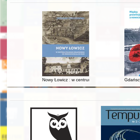
Nowy Łowicz : w centrum poligonu drawskiego od
Gdańscy