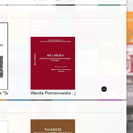
uzeum Warmii i Mazur po II wojnie światowej
ia "Samopomoc Chłopska" w Szczytnie 1945-2020. Cz. 1,
Wanda Pomianowska : językoznawca, społecznik, poe