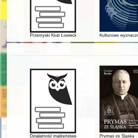
Przemyski Klub Łowiecki "Ponowa" : 1924-2024 : mono
Kulturowe wyznaczn
Działalność małżeństwa Biedrawów na rzecz Mazurów 
Prymas ze Śląska :