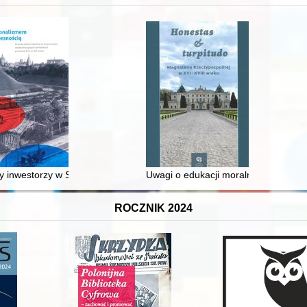
 średniowiecza do dziś
 inwestorzy w Sopocie : prestiż finansowy i towarzyski lokalnego mies
Uwagi o edukacji moralnej synów szl
ROCZNIK 2024