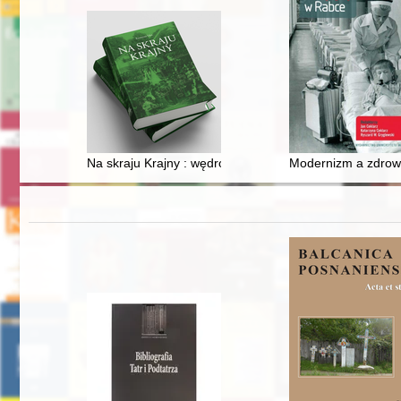
Na skraju Krajny : wędrówki po wybranych wsiach ziemi
Modernizm a zdrowi