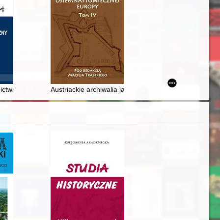
tr nazaretanek w Rabce
twa z zakresu historii Śląska
Austriackie archiwalia jako źródło do stanu umocnień