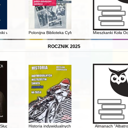
grafia
iki wizerunku nowoczesnej Polki w czasopiśmie "Kobieta w Domu i Salo
Polonijna Biblioteka Cyfrowa : zachować i promować p
Mieszkanki Koła Oc
ROCZNIK 2025
działdowskich w latach 1920-1939
 Sługa Boży Kardynał August Hlond (1881-1948)
Historia indywidualnych mistrzostw świata juniorów na ż
Almanach "Albatr