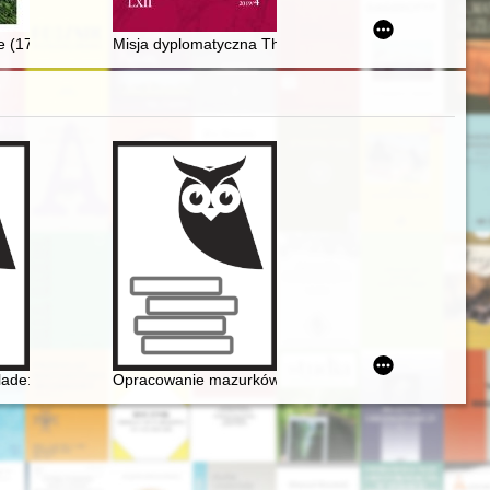
tationed in Moldavia after the battle of Khotyn (Chocim) in 1673
nie?” Listy Floriana Sokołowa do Jerzego W. Borejszy = ‘How is the pu
e (1793-2018)
Misja dyplomatyczna Thomasa Bodleya do krajów niemie
eryka Chopina
lade: Op. 38 as Narrative of National Martyrdom
Opracowanie mazurków Chopina w redakcji Zygmunta St