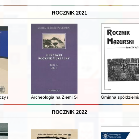
ROCZNIK 2021
ty inne
ędzy muzeum i jego gościem jako obraz dynamiki więzi społecznych : M
Archeologia na Ziemi Sieradzkiej przed 1918 r
Gminna spółdzieln
ROCZNIK 2022