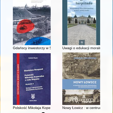
Gdańscy inwestorzy w Sopocie : prestiż finansowy i towarzyski
Uwagi o edukacji moralnej synó
Polskość Mikołaja Kopernika z rodu Ślązaka
Nowy Łowicz : w centrum polig