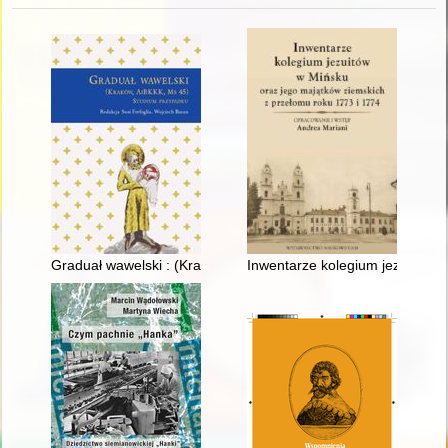
Graduał wawelski : (Kraków, AiBKKK, Ms 45) : studium przypa
Inwentarze kolegium jezuitów w