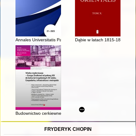
Annales Universitatis Paedagogicae Cracoviensis. [T.] 31 (202
Dąbie w latach 1815-1866 : admi
Budownictwo cerkiewne w kontekście procesów modernizacyjnych 
FRYDERYK CHOPIN