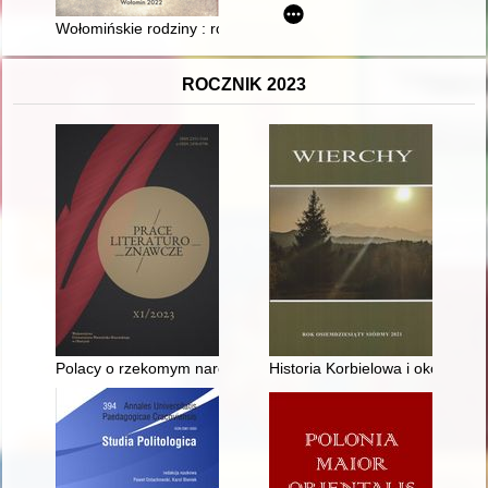
Wołomińskie rodziny : rodzina Ząbek : Cecylia Kostecka z d. 
ROCZNIK 2023
Polacy o rzekomym narodowym socjalizmie Stefana Georgego = 
Historia Korbielowa i okolic - re