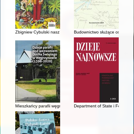
Zbigniew Cybulski nasz i ich : dwie ceremonie pogrzebowe ak
Budownictwo służące oświacie na
Mieszkańcy parafii węgrzynowskiej od XV wieku
Department of State i Foreign S