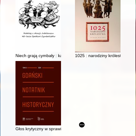
Niech grają cymbały : katalog z okazji jubileuszu 40-lecia Spo
1025 : narodziny królestwa : ka
Głos krytyczny w sprawie książki Tomasza Glinieckiego "Gd