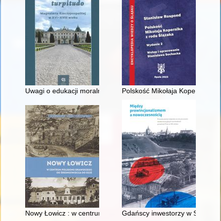
Uwagi o edukacji moralnej synów szlacheckich w XVI-wiecznej 
Polskość Mikołaja Kopernika z 
Nowy Łowicz : w centrum poligonu drawskiego od średniowiecz
Gdańscy inwestorzy w Sopocie :