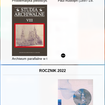
Problematyka plebiscytu na Warmii, Mazurach i Powiślu w obra
Paul Rudolph (1897-1939) : pas
Archiwum parafialne w teorii i praktyce - recenzja]
ROCZNIK 2022