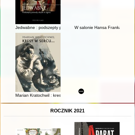
Jedwabne : podszepty prawdy ukryte w ogniu
W salonie Hansa Franka : obecn
Marian Kratochwil : kresy w sercu... : katalog wystawy
ROCZNIK 2021