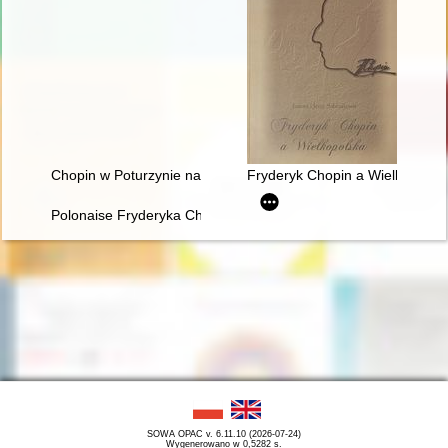
Chopin w Poturzynie na Ziemi Zamojskiej
Fryderyk Chopin a Wielkopolsk
Polonaise Fryderyka Chopina. Zagadka inicjalnej figury dźwię
SOWA OPAC v. 6.11.10 (2026-07-24)
Wygenerowano w 0,5282 s.