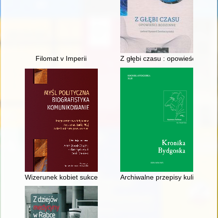
Filomat v Imperii
Z głębi czasu : opowieści rodzi
Wizerunek kobiet sukcesu w latach 80. XX wieku (w świetle "Zwi
Archiwalne przepisy kulinarne K