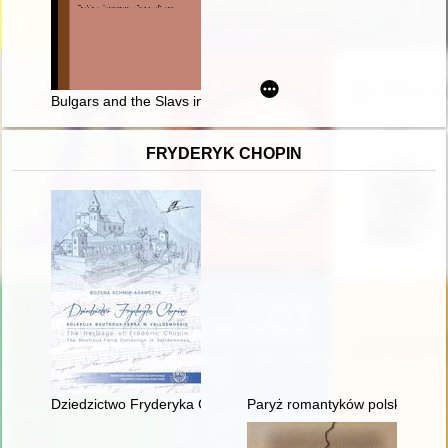
Bulgars and the Slavs in early medieval Bulgaria : the perspec
FRYDERYK CHOPIN
Dziedzictwo Fryderyka Chopina. Kolekcja Boutroux-Ferra w Va
Paryż romantyków polskich: Mic