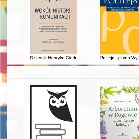
Dziennik Henryka Giedroycia 1939-1940 : historia ukryt
Politeja : pismo Wy