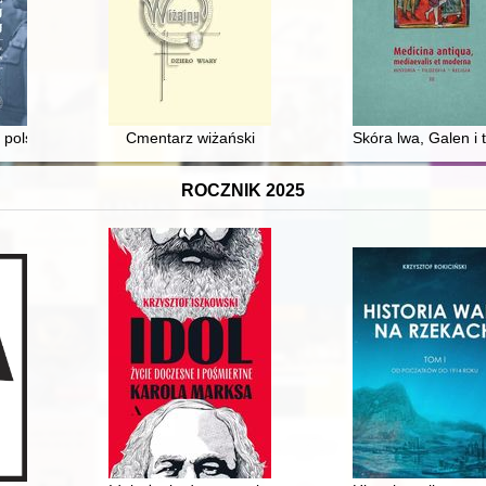
nia
 polsko-sowiecki z 1941 r. : wokół przyczyn ewakuacji Armii Andersa z 
Cmentarz wiżański
Skóra lwa, Galen 
ROCZNIK 2025