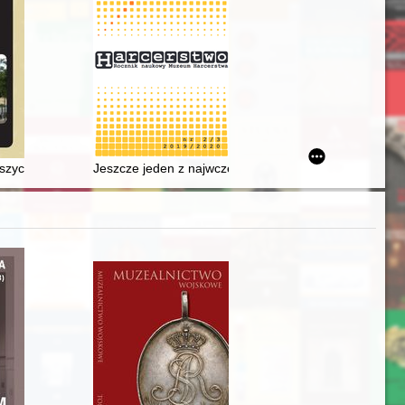
n in the diary
kiego. T. 19, nr 5(80) (2022)
" Ewagriusza Scholastyka - recenzja]
szych dekadach istnienia : elitarna muzyka w elitarnym uzdrowisku
Jeszcze jeden z najwcześniejszych artykułów o skauti