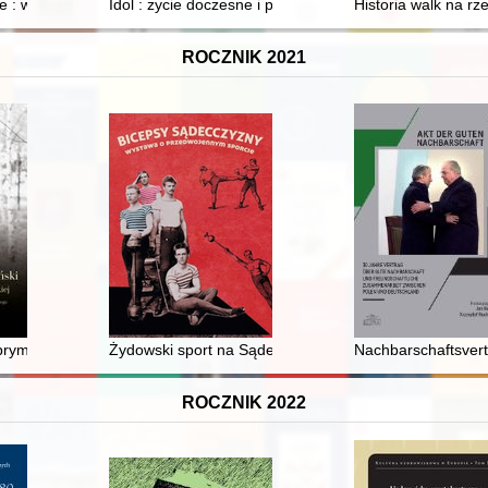
m UMK : 1984-2024
: wspólnie do przyszłości : z miłości do Polski : 35 lat samorządności
Idol : życie doczesne i pośmiertne Karola Marksa
Historia walk na rze
ROCZNIK 2021
prymasa kardynała Stefana Wyszyńskiego w kinie polskim
Żydowski sport na Sądecczyźnie
Nachbarschaftsver
ROCZNIK 2022