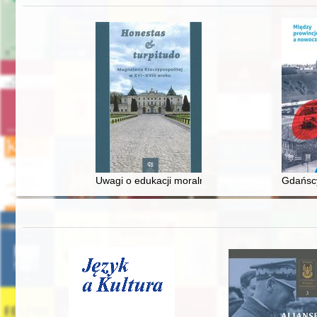
Uwagi o edukacji moralnej synów szlacheckich w 
Gdańscy