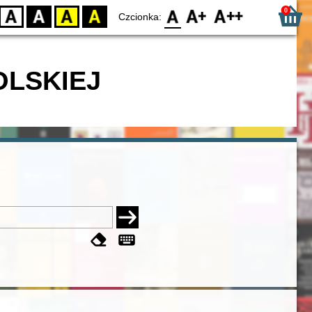
0
D
BW
YB
BY
F0
F1
F2
Czcionka:
OLSKIEJ