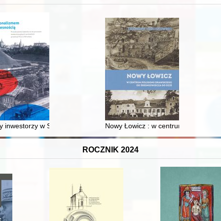
XVI-wiecznej Rzeczypospolitej
 inwestorzy w Sopocie : prestiż finansowy i towarzyski lokalnego mies
Nowy Łowicz : w centrum poligonu dr
ROCZNIK 2024