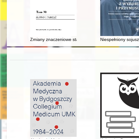
Zmiany znaczeniowe staropolskich czasowników myśle
Niespełniony sojusz