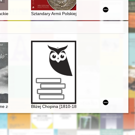
kiego z osady wielokulturowej na stanowisku 1-4 w Kolonii Orenice, pow.
Sztandary Armii Polskiej we Włoszech 1918-1919
me zostało". Szlakiem Mickiewicza, Słowackiego, Chopina, Sienkiewi
Bliżej Chopina [1810-1849]