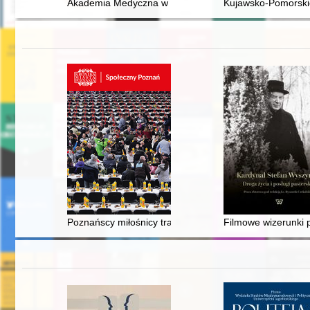
Akademia Medyczna w Bydgoszczy Collegium Medicu
Kujawsko-Pomorskie 
Poznańscy miłośnicy transportu szynowego
Filmowe wizerunki 