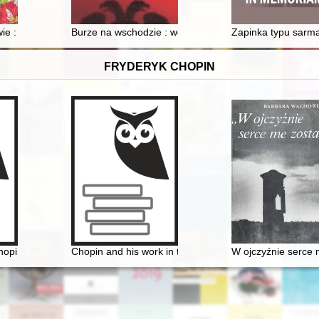
e : najcenniejsze kolekcje
Burze na wschodzie : wojny polsko-rosyjskie
Zapinka typu sarmac
FRYDERYK CHOPIN
hopina. Chopin Museum
Chopin and his work in the context of culture. Vol 1
W ojczyźnie serce 