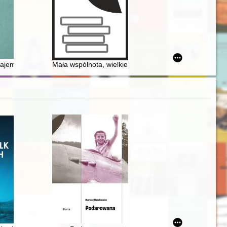
ZSRS do Iranu w sierpniu 1942 r. : (uwagi na marginesie monograficznyc
i tajemne znaki : terapia okultystyczno-magiczna w arabskojęzyczny
Mała wspólnota, wielkie owoce : historia parafii w Szel