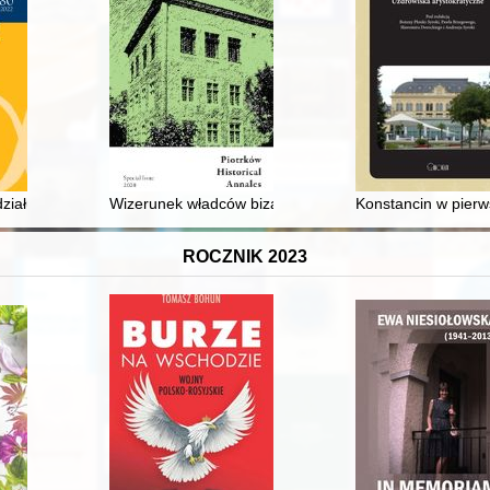
a w dzienniku = The diary of Henryk Giedroyc 1939-1940 : history hidde
działu Studiów Międzynarodowych i Politycznych Uniwersytetu Jagiellońs
Wizerunek władców bizantyńskich w "Historii kościelnej
Konstancin w pierw
ROCZNIK 2023