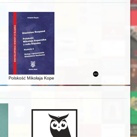
zczaństwa w 2. poł. XIX w
awskiego od średniowiecza do dziś
Polskość Mikołaja Kopernika z rodu Ślązaka