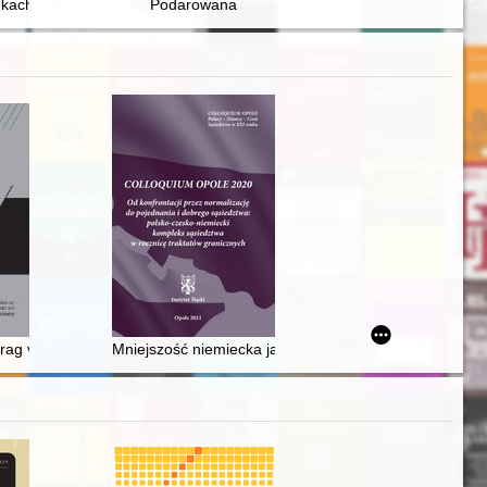
kach. T. 1,
Podarowana
trag von 1991 und Polens Weg in die Europäische Union
Mniejszość niemiecka jako pomost dla polsko-niemieck