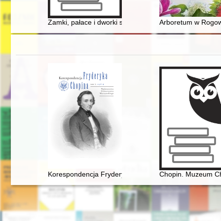
Zamki, pałace i dworki szlacheckie na Górnym Śląsku
Arboretum w Rogowi
Korespondencja Fryderyka Chopina. T. 3 cz. 4
Chopin. Muzeum C