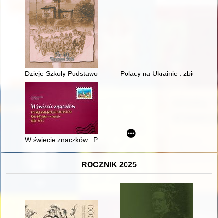
Dzieje Szkoły Podstawowej im. Wincentego Witosa w Jeżewie = 
Polacy na Ukrainie : zbiór doku
W świecie znaczków : Polski Związek Filatelistów Koło Miejsk
ROCZNIK 2025