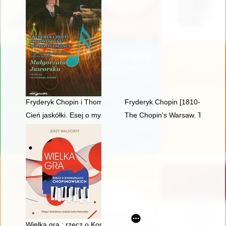
Fryderyk Chopin i Thomas Dyke Acland Tellefsen. Polsko-norw
Fryderyk Chopin [1810-1949] w
Cień jaskółki. Esej o myślach Chopina
The Chopin's Warsaw. The Chop
Wielka gra : rzecz o Konkursach Chopinowskich