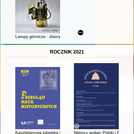
Lampy górnicze : zbiory Muzeum Żup Krakowskich Wieliczka
ROCZNIK 2021
Kasztelanowa lubelska Krystyna z Uhruska Sienieńska i jej tes
Niemcy wobec Polski i Rosji w 