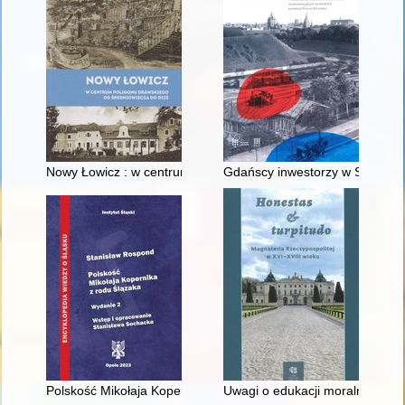
Nowy Łowicz : w centrum poligonu drawskiego od średniowiecz
Gdańscy inwestorzy w Sopocie :
Polskość Mikołaja Kopernika z rodu Ślązaka
Uwagi o edukacji moralnej synó