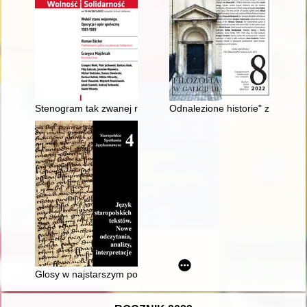
Stenogram tak zwanej rozmowy braci i jej ekspertyza wyko
Odnalezione historie" z ziemi st
Glosy w najstarszym polskim przekazie Reguły III Zakonu św. 