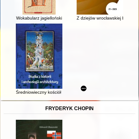
Wokabularz jagielloński
Z dziejów wrocławskiej bibliolo
Średniowieczny kościół pw. Wniebowzięcia Najświętszej Marii
FRYDERYK CHOPIN