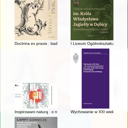
Doctrina ex praxis : badania recepcji wzorów graficznych w szt
I Liceum Ogólnokształcące im. 
Inspirowani naturą : o niezwykłej mocy zabawy w przyrodzie : 
Wychowanie w XXI wieku : 80. r