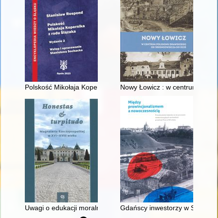
Polskość Mikołaja Kopernika z rodu Ślązaka
Nowy Łowicz : w centrum polig
Uwagi o edukacji moralnej synów szlacheckich w XVI-wiecznej 
Gdańscy inwestorzy w Sopocie :