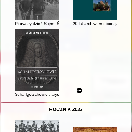
Pierwszy dzień Sejmu Śląskiego : przygotowania i przebieg o
20 lat archiwum diecezjalnego na
Schaffgotschowie : arystokratyczny ród na Śląsku
ROCZNIK 2023