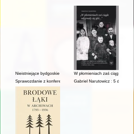
Nieistniejące bydgoskie pomniki i tablice pamiątkowe
W płomieniach zaś ciągle odzyw
Sprawozdanie z konferencji naukowej "Poza. Historie kobiet znik
Gabriel Narutowicz : 5 dni i jed