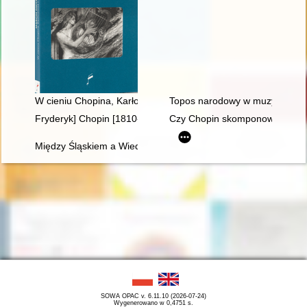
W cieniu Chopina, Karłowicza i Szymanowskiego : szkice i stu
Topos narodowy w muzyce polski
Fryderyk] Chopin [1810-1849] i George Sand [1804-1876] miło
Czy Chopin skomponował etiud
Między Śląskiem a Wiedniem. Księga jubileuszowa z okazji 60. 
SOWA OPAC v. 6.11.10 (2026-07-24)
Wygenerowano w 0,4751 s.