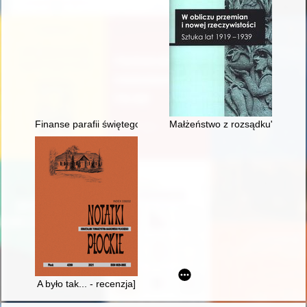
Finanse parafii świętego Zygmunta w Częstochowie w latach 
Małżeństwo z rozsądku" : o kaw
A było tak... - recenzja]