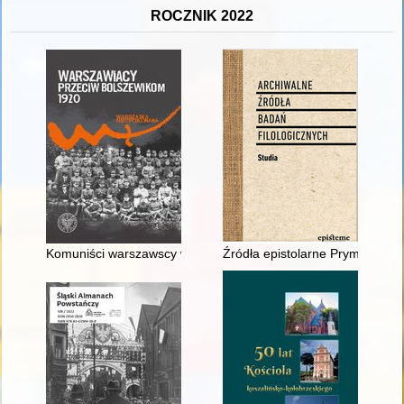
ROCZNIK 2022
Komuniści warszawscy wobec wojny polsko-bolszewickiej
Źródła epistolarne Prymasa Pols