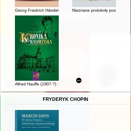
Georg Friedrich Händel : nieznane oblicza mistrza
Nieznane protokoły posiedzeń po
Alfred Hauffe (1907-?) : epizody z życia mieszkańca regionu wa
FRYDERYK CHOPIN