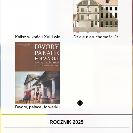
Kalisz w końcu XVIII wieku w świetle prac kaliskiej Komisji Do
Dzieje nieruchomości Jacobsonó
Dwory, pałace, folwarki powiatu mińskiego w przekroju histor
ROCZNIK 2025