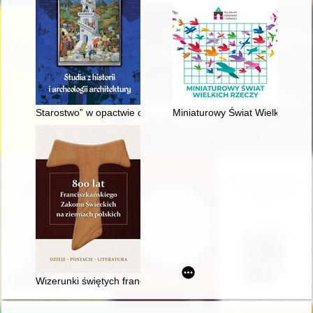
Starostwo” w opactwie oo. Benedyktynów w Tyńcu w świetle b
Miniaturowy Świat Wielkich Rze
Wizerunki świętych franciszkańskich w kościołach parafialnych