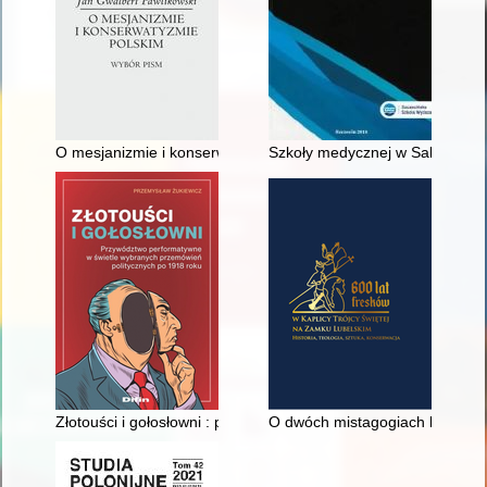
O mesjanizmie i konserwatyzmie polskim : wybór pism
Szkoły medycznej w Salerno trak
Złotouści i gołosłowni : przywództwo performatywne w świetl
O dwóch mistagogiach liturgicz