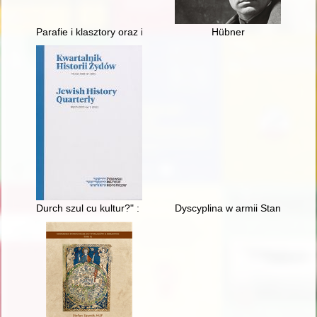
Parafie i klasztory oraz inne miejsca na terenie diecezji łow
Hübner
Durch szul cu kultur?" : ("przez szkołę do kultury?") : edukacyj
Dyscyplina w armii Stanów Zje