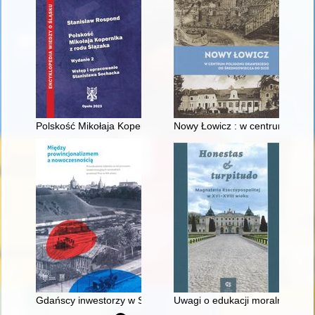
Polskość Mikołaja Kopernika z rodu Ślązaka
Nowy Łowicz : w centrum polig
Gdańscy inwestorzy w Sopocie : prestiż finansowy i towarzyski
Uwagi o edukacji moralnej synó