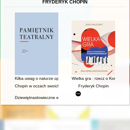
FRYDERYK CHOPIN
Kilka uwag o naturze opery, czyli dlaczego Fryderyk Chopin ni
Wielka gra : rzecz o Konkursa
Chopin w oczach swoich uczniów
Fryderyk Chopin
Dziewiętnastowieczne edycje dzieł Fryderyka Chopina jako aspek