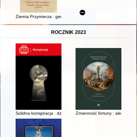
Ziemia Przymierza : geografia i archeologia biblijna w zarysie
ROCZNIK 2023
Solidna konspiracja : działalność oddziału Solidarności Walcz
Zmienność fortuny : alegorie 