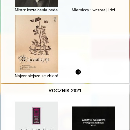
Mistrz kształcenia pedagogicznego : Kazimierz Sośnicki w okre
Mierniccy : wczoraj i dziś
Najcenniejsze ze zbiorów Głównej Biblioteki Lekarskiej
ROCZNIK 2021