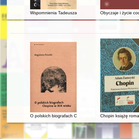
Wspomnienia Tadeusza Romera z lat 1917-1943
Obyczaje i życie co
O polskich biografach Chopina w XIX wieku
Chopin książę rom