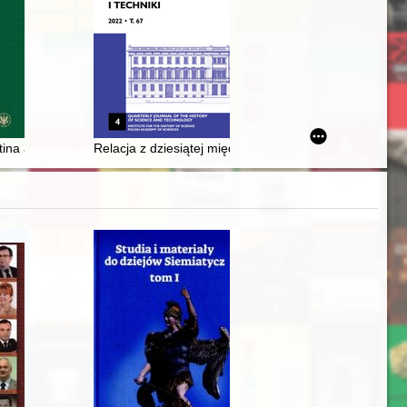
jstwa ks. Stanisława Streicha w świetle zbrodni lubońskiej
ina and Slavia Orthodoxa" : the discussion of Ihor Skochylyaswith the
Relacja z dziesiątej międzynarodowej konferencji na