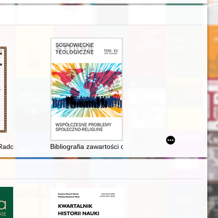
ies of Wojciech Kosiński
adomskiem : walki na południowym brzegu Warty w listopadzie 1914 r
Bibliografia zawartości czasopisma "Sosnowieckie Stud