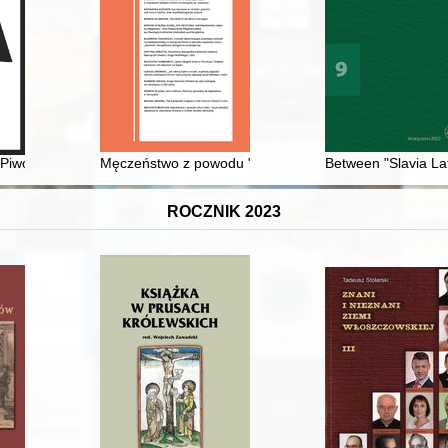
w Piwosz OFM (1929-2018)
Męczeństwo z powodu "odium fidei" na przykładzie zabó
Between "Slavia Lat
ROCZNIK 2023