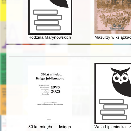
Rodzina Marynowskich : gałąź sandomierska w XIX/XX
Mazurzy w książkac
30 lat minęło... : księga jubileuszowa Stowarzyszenia
Wola Lipieniecka : 