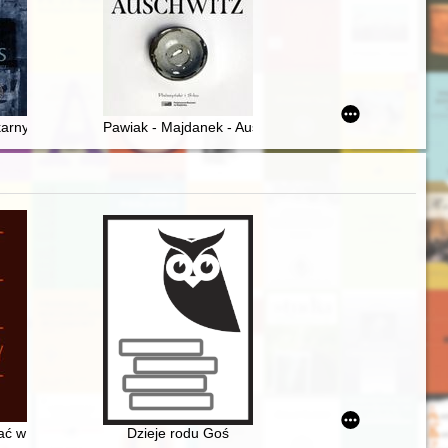
itz : historia i losy odnalezionej figury oraz jej znaczenie w "oeuvre" 
arnych przed sądem okręgowym w Kielcach w latach 1939-1941 : przycz
Pawiak - Majdanek - Auschwitz
 i Ruchu Narodowego w latach 70. i 80. XX wieku
ać w Zaspie" : działalność społeczno-wychowawcza Lokatorsko-Własno
Dzieje rodu Goś