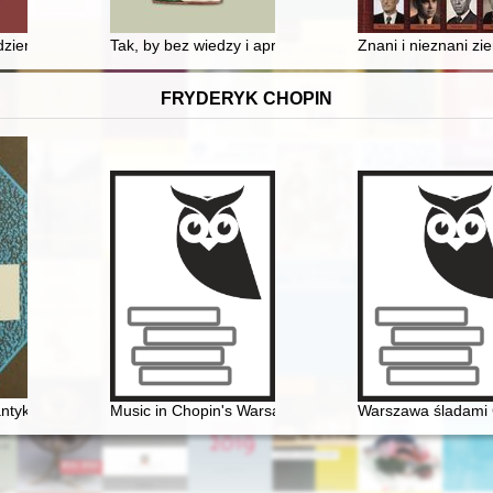
dzienne na przestrzeni dziejów : studia przypadków
Tak, by bez wiedzy i aprobaty burmistrza nic nie było 
Znani i nieznani zi
FRYDERYK CHOPIN
antyków
Music in Chopin's Warsaw
Warszawa śladami 