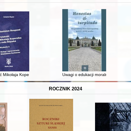
 średniowiecza do dziś
ć Mikołaja Kopernika z rodu Ślązaka
Uwagi o edukacji moralnej synów szl
ROCZNIK 2024