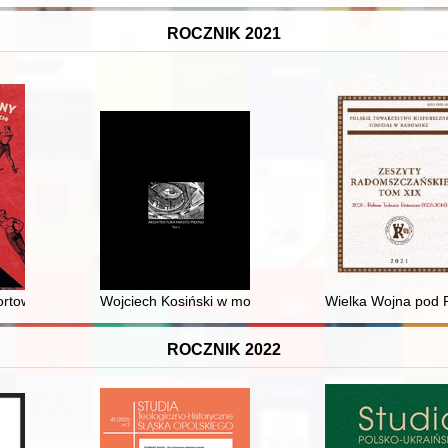
ROCZNIK 2021
tach 1936-1939
rtowe w Krynicy-Zdroju w dwudziestoleciu międzywojennym
Wojciech Kosiński w moich wspomnieniach = My memor
Wielka Wojna pod R
ROCZNIK 2022