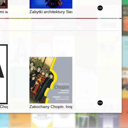
drukowane" : cenzura wobec ksiąg w miastach Prus Królewskich w XVII i 
emi włoszczowskiej. 3
Zabytki architektury Siemiatycz a przemiany w rozpla
Chopina. Spacerownik
Zakochany Chopin. Inspiracje mazowieckie. Chopin in 