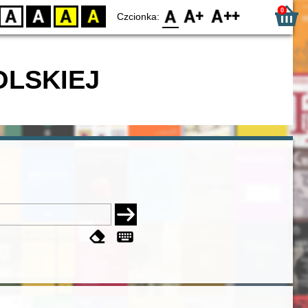
0
D
BW
YB
BY
F0
F1
F2
Czcionka:
OLSKIEJ