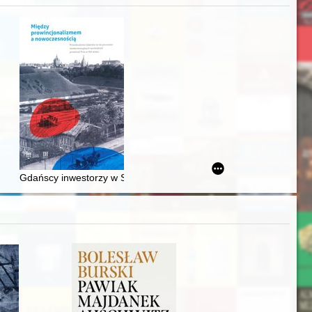
acheckich w XVI-wiecznej Rzeczypospolitej
Gdańscy inwestorzy w Sopocie : prestiż finansowy i towarzyski lo