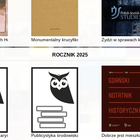
 wieku
h Henryka Syski = The Masurians in the Henryk Syska’s books
Monumentalny krucyfiks z kościoła świętej Trójcy w Görl
Żydzi w sprawach k
ROCZNIK 2025
 Absolwentów Uniwersytetu Mikołaja Kopernika 1995-2025
zarys dziejów
Publicystyka środowiska Niezależnej Grupy Politycznej
Dobrze jest mieszk