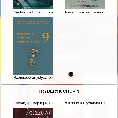
Nie tylko o Ulmach : o pomocy udzielanej Żydom na ziemiach p
Nasz uniwerek : monografia : 2
Rzemiosło artystyczne numizmatami zdobione w zbiorach Centru
FRYDERYK CHOPIN
Fryderyk] Chopin [1810-1849]. Życie i droga twórcza
Warszawa Fryderyka Chopina