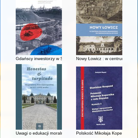
Gdańscy inwestorzy w Sopocie : prestiż finansowy i towarzyski
Nowy Łowicz : w centrum polig
Uwagi o edukacji moralnej synów szlacheckich w XVI-wiecznej 
Polskość Mikołaja Kopernika z 