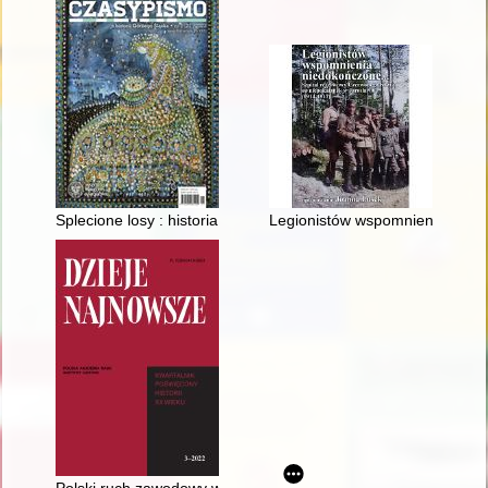
Splecione losy : historia dwóch sióstr, które uratowały żydowsk
Legionistów wspomnienia niedo
Polski ruch zawodowy wobec Obozu Zjednoczenia Narodoweg