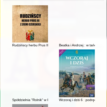
Rudzińscy herbu Prus III z ziemi ciechanowskiej w archiwaliach
Beatka i Andrzej : w tańcu raze
Spółdzielnia "Rolnik" w Pobiedziskach od 1945 r. : zarys histo
Wczoraj i dziś 6 : podręcznik do