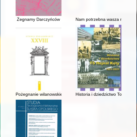
Żegnamy Darczyńców
Nam potrzebna wasza męka" : ła
Pożegnanie wilanowskiego kobierca z Galerii Obrazów zwanej M
Historia i dziedzictwo Towarzy