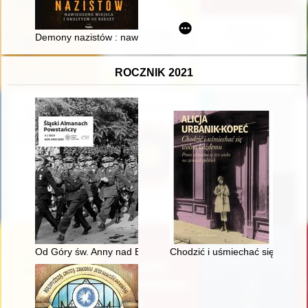
Demony nazistów : nawiedzone miejsca i okultyzm III Rzeszy
ROCZNIK 2021
Od Góry św. Anny nad Ebro : powstańcy śląscy wśród antyfasz
Chodzić i uśmiechać się wolno 