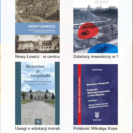
Nowy Łowicz : w centrum poligonu drawskiego od średniowiecz
Gdańscy inwestorzy w Sopocie :
Uwagi o edukacji moralnej synów szlacheckich w XVI-wiecznej 
Polskość Mikołaja Kopernika z 