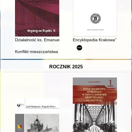
Działalność ks. Emanuela Płonki jako rzeczoznawcy organoweg
Encyklopedia Krakowa" - frapuj
Konflikt mieszczaństwa Gorzowa i Strzelec z cystersami z Bl
ROCZNIK 2025