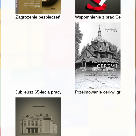
Zagrożenie bezpieczeństwa militarnego Rzeczypospolitej Pols
Wspomnienie z prac Centrum Ob
Jubileusz 65-lecia pracy naukowej Profesor Jadwigi Zieniukow
Przejmowanie cerkwi greckokatol