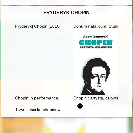
FRYDERYK CHOPIN
Fryderyk] Chopin [1810-1849]
Donum natalicum. Studia Thadd
Chopin in performance. History, theory, practice
Chopin : artysta, człowiek
Trzydzieści lat chopinowskich festiwali w Antoninie