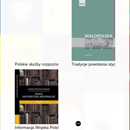
Polskie służby rozpoznawczo-wywiadowcze i ich rola w odzyska
Tradycje powstania stycznioweg
Informacja Wojska Polskiego wobec andersowców w latach 1