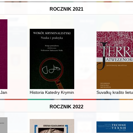
ROCZNIK 2021
ana Zdziewojskiego z Łasku. T. 2, Cz. 1,
Historia Katedry Kryminalistyki Uniwersytetu Śląskiego
Suvalkų krašto liet
ROCZNIK 2022