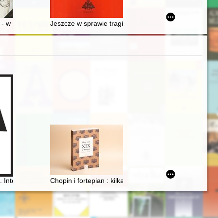
w Mac (1936-2020) we wspomnieniach przyjaciół, przełożonych i współp
- w służbie przeszłości : z dziejów konserwacji zabytków w Galicji Wsc
Jeszcze w sprawie tragicznych wydarzeń 3-4 wrześni
Interdisciplinary inquiries
Chopin i fortepian : kilka uwag o relacji człowieka z p