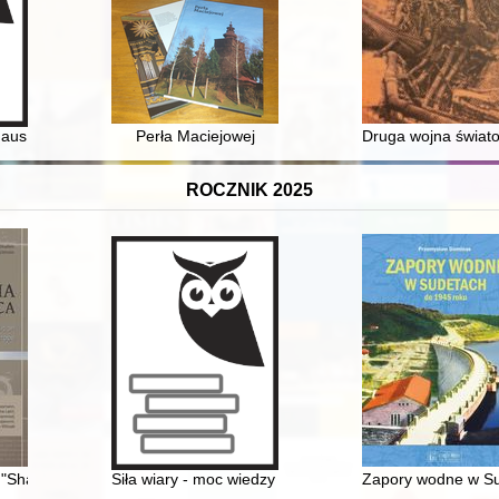
złość... : Marek Tałasiewicz
haus i duchowość na Pomorzu = Bauhaus und Spiritualität in Pommern
Perła Maciejowej
Druga wojna świato
ROCZNIK 2025
szawie wesela wyprawiali
"Sham" : commemorative materiality of the Łopuchowo Forest
Siła wiary - moc wiedzy : amulety i numizmaty w histor
Zapory wodne w Su