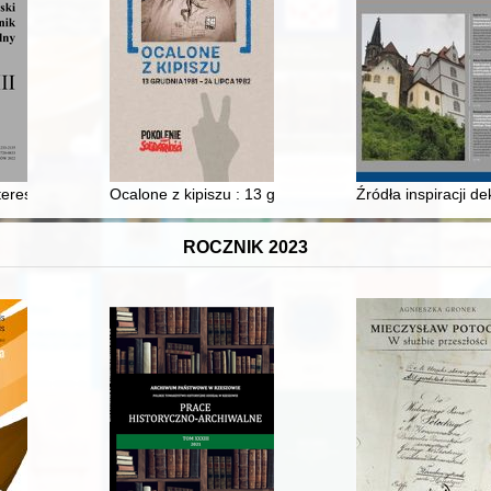
nteresowania Tadeusza Czackiego = Cartographic interests of Tadeusz 
Ocalone z kipiszu : 13 grudnia 1981 - 24 lipca 1982
Źródła inspiracji d
ROCZNIK 2023