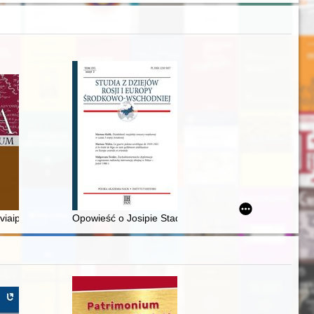
uviaipo Antrojo pasaulinio karo
Opowieść o Josipie Stadlerze, pierwszym arcybiskupie