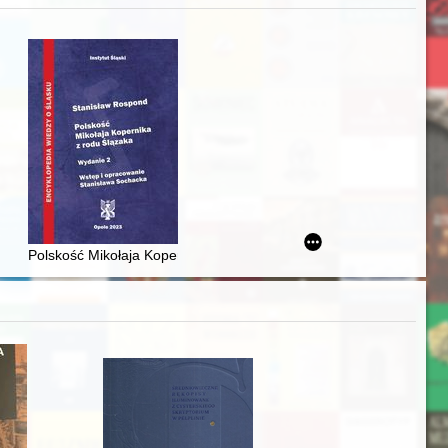
j
iż finansowy i towarzyski lokalnego mieszczaństwa w 2. poł. XIX w
Polskość Mikołaja Kopernika z rodu Ślązaka