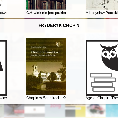
wieściach historycznych Kazimierza Korkozowicza
Człowiek nie jest ptakiem…" : ksiądz Infułat Stanisła
Mieczysław Potocki 
FRYDERYK CHOPIN
złowiek, dzieło, rezonans
Chopin w Sannikach. Konteksty historyczno-kulturowe
Age of Chopin, The. 