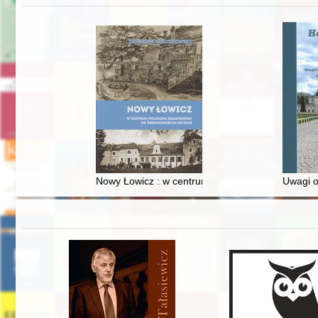
Nowy Łowicz : w centrum poligonu drawskiego od
Uwagi o