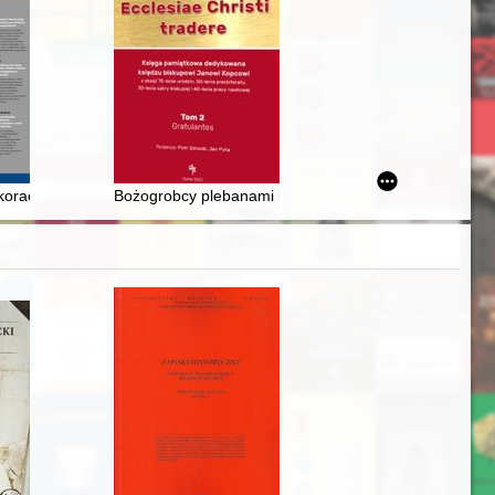
Czacki
ekoracji porcelany z wytwórni w Miśni, Wiedniu i Berlinie w XVIII wie
Bożogrobcy plebanami i panami dziedzicznymi w Chorz