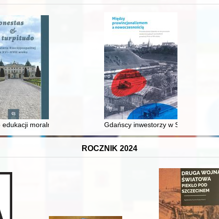
 średniowiecza do dziś
 edukacji moralnej synów szlacheckich w XVI-wiecznej Rzeczypospolite
Gdańscy inwestorzy w Sopocie : prest
ROCZNIK 2024