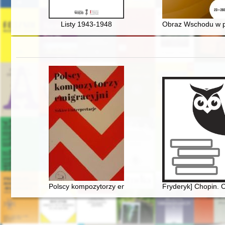
Listy 1943-1948
Obraz Wschodu w po
Polscy kompozytorzy emigracyjni. Szkice i interpretacje
Fryderyk] Chopin. C