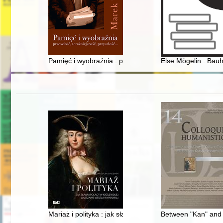
Pamięć i wyobraźnia : przeszłość, teraźniejszość, przys
Else Mögelin : Bau
Mariaż i polityka : jak sławni Polacy w królewskiej War
Between "Kan" and 