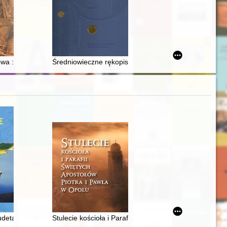
wa : piekło pod Szczecinem
Średniowieczne rękopisy iluminowane z cysterskiego sk
ii medycyny = The strength of faith - the power of knowledge : amulets 
detach do 1945 roku
Stulecie kościoła i Parafii Świętych Apostołów Piotra 