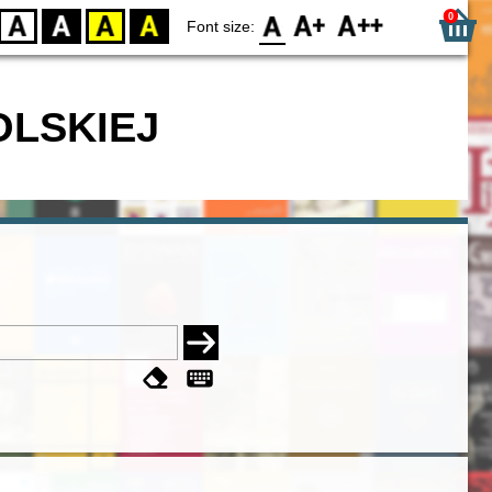
0
D
BW
YB
BY
F0
F1
F2
Font size:
OLSKIEJ