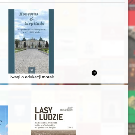
iż finansowy i towarzyski lokalnego mieszczaństwa w 2. poł. XIX w
Uwagi o edukacji moralnej synów szlacheckich w XVI-wiecznej Rze