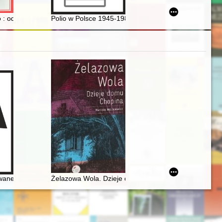
ańscy uczeni w walce z gruźlicą
io : odbudowa i poświęcenie Katedry Wrocławskiej w 1951 roku symbolem
Polio w Polsce 1945-1989 - recenzja]
owane w leczeniu Fryderyka Chopina
Żelazowa Wola. Dzieje domu Chopina