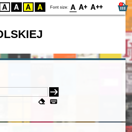
0
D
BW
YB
BY
F0
F1
F2
Font size:
OLSKIEJ