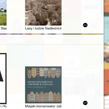
?
iny Kuczalskiej-Reinschmit i Józefy Bojanowskiej, Warszawa 1907-1914 :
a Starego i Nowego w parafii Brok (od XV wieku)
Lasy i ludzie Nadleśnictwa Woziwoda w Borach Tucholsk
ie i Konowałach kościoły budowano
Miejski konserwator zabytków w Poznaniu : historia i 