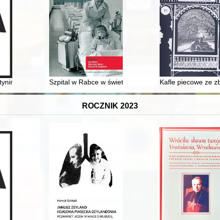
-węgierskiej (1916-1918)
nińskiej w Gostyninie - idea wstępna i koncepcja
Szpital w Rabce w świetle faktów i dat
Kafle piecowe ze z
ROCZNIK 2023