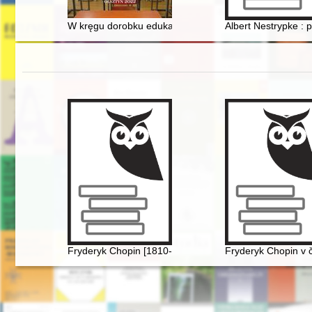
W kręgu dorobku edukacyjnego Warmii i Mazur : szkoła 
Albert Nestrypke : 
Fryderyk Chopin [1810-1949] wśród Polaków na obczy
Fryderyk Chopin v č