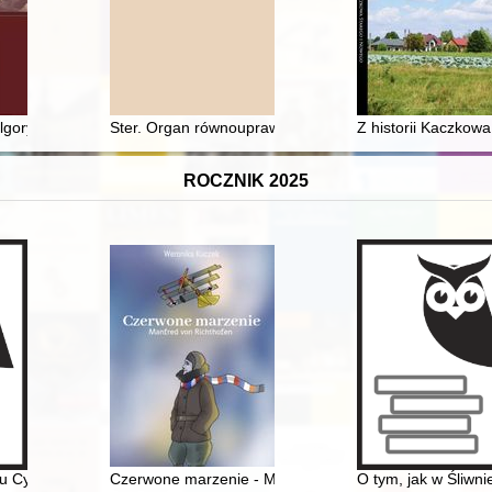
elonej Górze (1905-1938) na tle ewangelickiego ruchu przedszkolnego
lgorytmem : Czy zbliża się koniec sporu o naukowy status historiografii
Ster. Organ równouprawnienia kobiet" pod redakcją Paul
Z historii Kaczkow
ROCZNIK 2025
u Cybernetyki Wojskowej Akademii Technicznej 1975
Czerwone marzenie - Manfred von Richthofen
O tym, jak w Śliwn