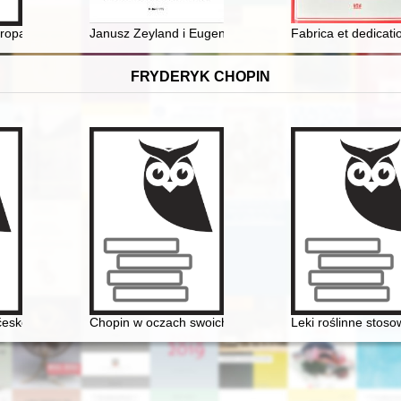
jako instytucja społeczna
propagator architektury modernistycznej w Kaliszu
Janusz Zeyland i Eugenia Piasecka-Zeylandowa : pozn
Fabrica et dedicat
FRYDERYK CHOPIN
źnie
eské literatuóe
Chopin w oczach swoich uczniów
Leki roślinne stos