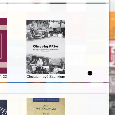
j Biblioteki Wojewódzkiej w Opolu
T. 22 (2021)
Chciałam być Szarikiem