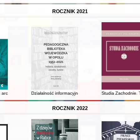
ROCZNIK 2021
i na scenie i w życiu
architekt z bydgoskich Bielaw
Działalność informacyjno-bibliograficzna Pedagogiczne
Studia Zachodnie. 
ROCZNIK 2022