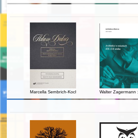
Marcella Sembrich-Kochańska i Adam Didur : w przyjaźn
Walter Zagermann : 