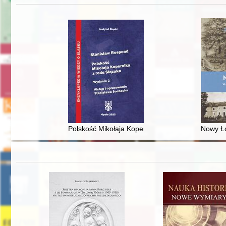
Polskość Mikołaja Kopernika z rodu Ślązaka
Nowy Ło