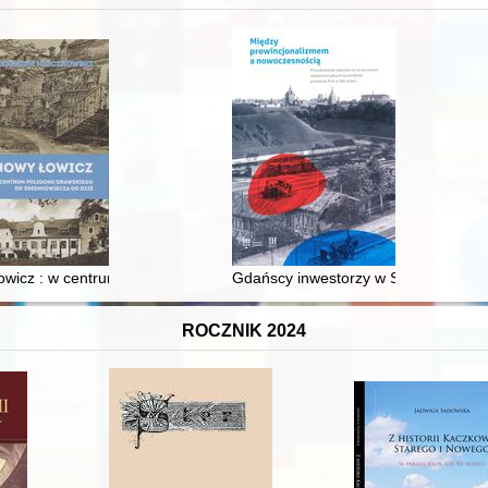
wicz : w centrum poligonu drawskiego od średniowiecza do dziś
Gdańscy inwestorzy w Sopocie : prest
ROCZNIK 2024