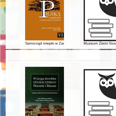
Samorząd miejski w Zamościu w czasie okupacji austro
Muzeum Ziemi Gosty