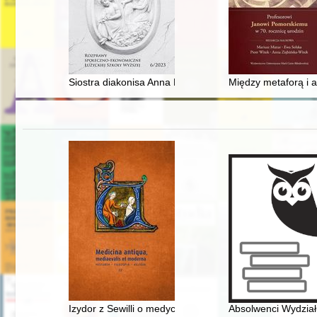
Siostra diakonisa Anna Borchers i jej seminarium w Zi
Między metaforą i a
Izydor z Sewilli o medycynie ("Etymologie", księga IV)
Absolwenci Wydział