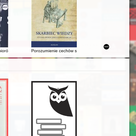
biorów Zamku Dunajec w Niedzicy jako źródło do analizy historycznego
Porozumienie cechów sukienniczych Pogórza Karpack