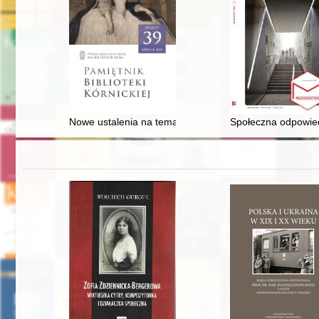
Nowe ustalenia na temat proweniencji "Autografu Kośc
Społeczna odpowied