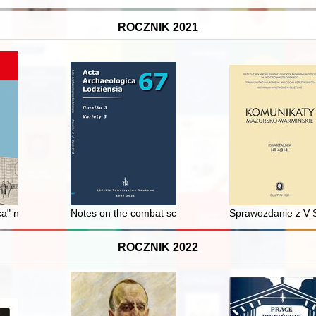
ROCZNIK 2021
oznańskim
ica" na Ogrodach
Notes on the combat scene on Tang-e Sarvak III rock re
Sprawozdanie z V S
ROCZNIK 2022