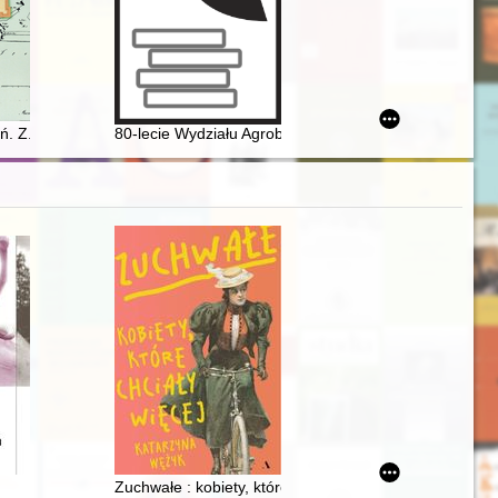
 w okresie transformacji ustrojowej w Polsce
ń. Z. 15,
80-lecie Wydziału Agrobioinżynierii Uniwersytetu Przy
ednia w okresie międzywojennym
ystkich Świętych - więźniowie niemieckich obozów koncentracyjnych Da
Zuchwałe : kobiety, które chciały więcej