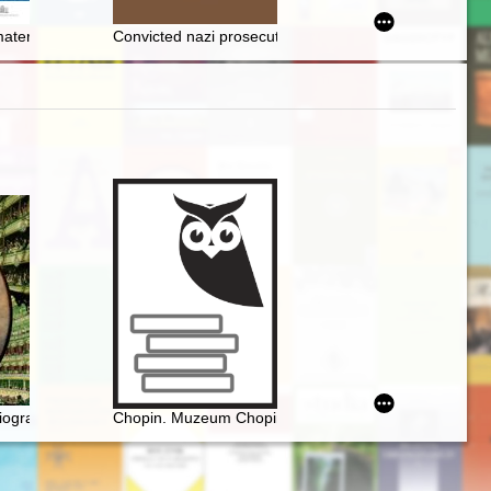
ch 1917-1921
ztutowie. Niemiecki nazistowski obóz koncentracyjny i zagłady (1939-
aterials in the age of technological revolution
Convicted nazi prosecutor : the 1950 case of Josef Ab
eryka Chopina
ografia ilustrowana
Chopin. Muzeum Chopina. Chopin Museum