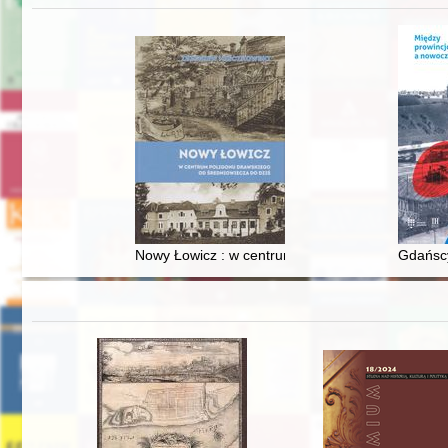
Nowy Łowicz : w centrum poligonu drawskiego od
Gdańscy