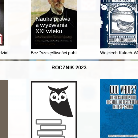
iuszki" w świetle korespondencji Tytusa Działyńskiego z Wiktorem Baw
zialność w projektach edukacyjnych Narodowego Muzeum Morskiego w Gd
Bez "szczęśliwości publicznej" : o kodyfikacji Andrzej
Wojciech Kułach-Wa
ROCZNIK 2023