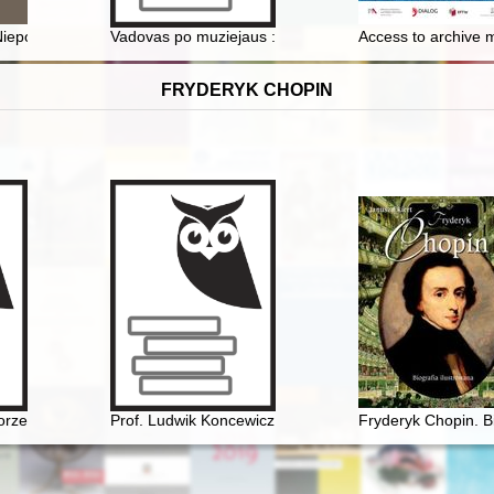
ytorka i działaczka społeczna
epodległą : Elżbieta z Zaleskich Dorożyńska na wsi podolskiej w lata
Vadovas po muziejaus : Stutthof : Muzeum Stutthof w S
Access to archive m
FRYDERYK CHOPIN
źopen glazami Rossiân. Antologiâ
orzenie
Prof. Ludwik Koncewicz (1790-1857). Nauczyciel Fryd
Fryderyk Chopin. Bi