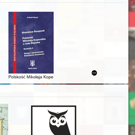
zczaństwa w 2. poł. XIX w
acheckich w XVI-wiecznej Rzeczypospolitej
Polskość Mikołaja Kopernika z rodu Ślązaka