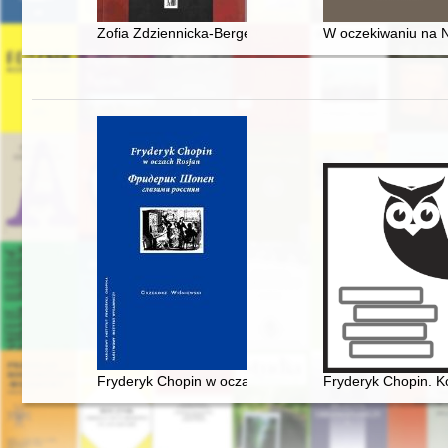
Zofia Zdziennicka-Bergerowa : wirtuozka cytry, kompoz
W oczekiwaniu na Ni
Fryderyk Chopin w oczach Rosjan. Antologia. Friderik 
Fryderyk Chopin. K