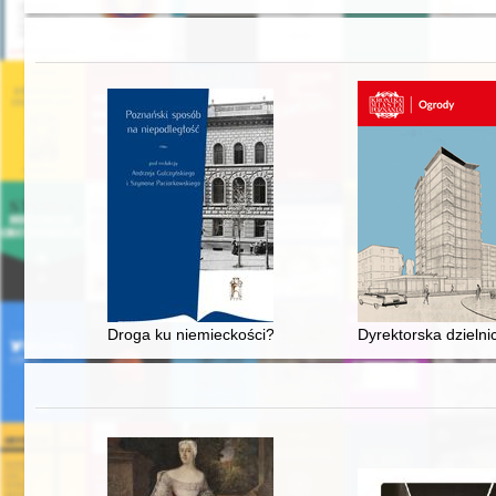
Droga ku niemieckości? : Żydzi w Wielkim Księstwie P
Dyrektorska dzieln