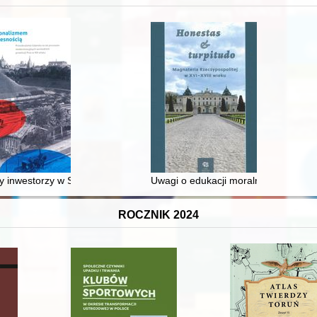
 średniowiecza do dziś
 inwestorzy w Sopocie : prestiż finansowy i towarzyski lokalnego mies
Uwagi o edukacji moralnej synów szl
ROCZNIK 2024