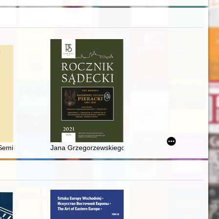
lief
eminarium Polsko-Rosyjskiego "Wspólne dziedzictwo Prus Wschodnich" 
Jana Grzegorzewskiego zainteresowania Słowacją i S