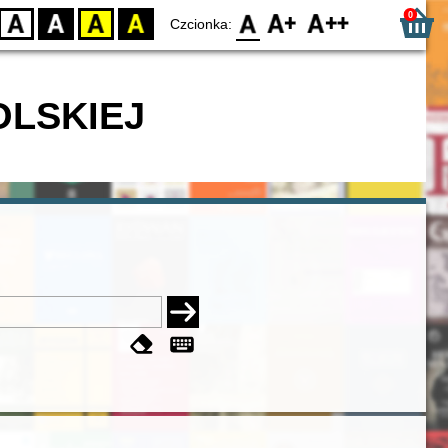
0
D
BW
YB
BY
F0
F1
F2
Czcionka:
OLSKIEJ