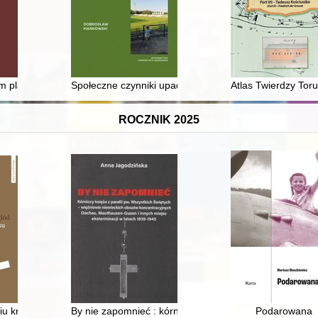
a początku XVII wieku w świetle zapisów w inwentarzach
em planów Prusjasza I?
Społeczne czynniki upadku i trwania klubów sportowych
Atlas Twierdzy Toru
ROCZNIK 2025
niu kryzysu : nacjonalistyczna radykalizacja studentów Warszawy i Wi
By nie zapomnieć : kórniccy księża z parafii pw. Wsz
Podarowana