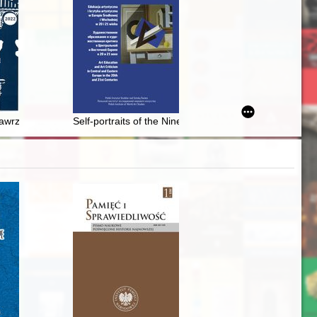
orowskim
ańsku = Social responsibility in educational projects of the Natio
a Zamoyskiego i przyczynach jej upadku
wrzyńcok : Leonardo da Vinci z Gliczarowa
Self-portraits of the Nine Printmakers Group (1947-1960