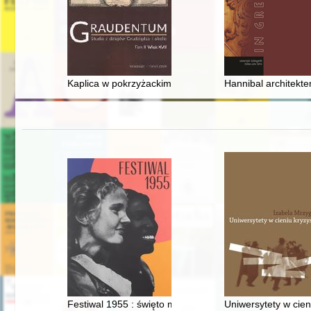
Kaplica w pokrzyżackim domu zakonnym w Grudziądzu n
Hannibal architekt
Festiwal 1955 : święto młodości
Uniwersytety w cie