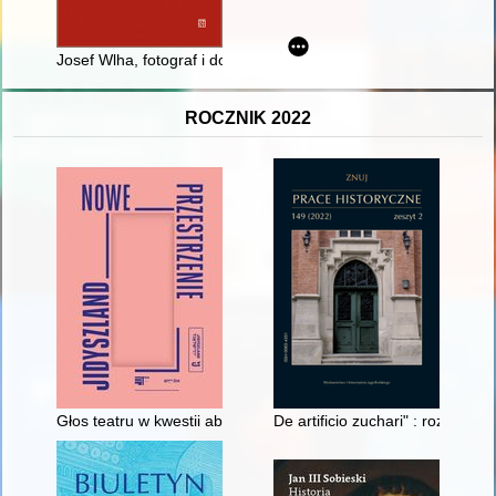
Josef Wlha, fotograf i dokumentalista zabytków Monarchii Aus
ROCZNIK 2022
Głos teatru w kwestii aborcji: "Cjankali" w reżyserii Leona Sch
De artificio zuchari" : rozdzia