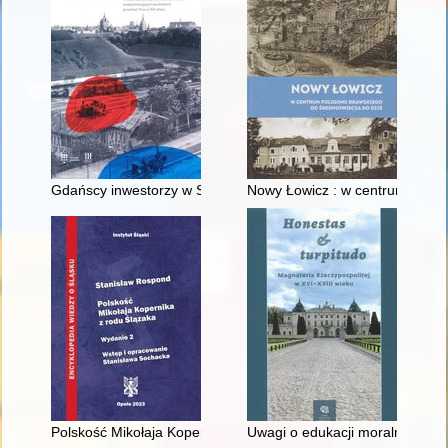
Gdańscy inwestorzy w Sopocie : prestiż finansowy i towarzyski
Nowy Łowicz : w centrum polig
Polskość Mikołaja Kopernika z rodu Ślązaka
Uwagi o edukacji moralnej synó