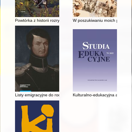
Powtórka z historii rozrywki : Słowianie i fantastyka
W poszukiwaniu moich pramat
Listy emigracyjne do rodziców : (z dołączeniem listów Michał
Kulturalno-edukacyjna aktywnoś