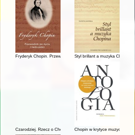
Fryderyk Chopin. Przewodnik po życiu i twórczości
Styl brillant a muzyka Chopina
Czarodziej. Rzecz o Chopinie [1810-1849]
Chopin w krytyce muzycznej (do 