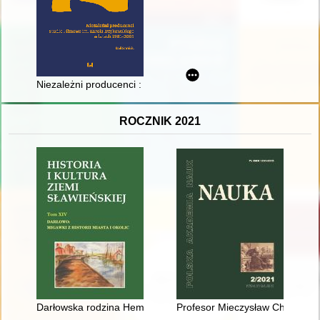
Niezależni producenci : Studio Filmowe im. Karola Irzykowski
ROCZNIK 2021
Darłowska rodzina Hemptenmacherów i jej wpływ na życie mia
Profesor Mieczysław Chorąży :