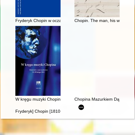
Fryderyk Chopin w oczach Rosjan. Antologia. Friderik źopen g
Chopin. The man, his work and 
W kręgu muzyki Chopina. Materiały z sesji naukowej 21-28 lut
Chopina Mazurkiem Dąbrowskie
Fryderyk] Chopin [1810-1849]. Życie i droga twórcza