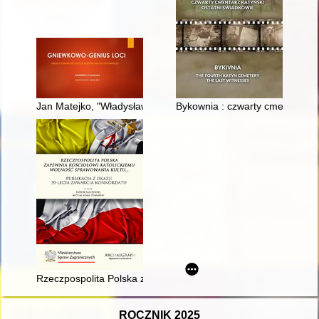
Jan Matejko, "Władysław Biały w Dijon" : interpretacja i dzieje
Bykownia : czwarty cmentarz kat
Rzeczpospolita Polska zapewnia Kościołowi Katolickiemu wolnoś
ROCZNIK 2025