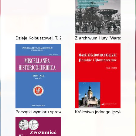
Dzieje Kolbuszowej. T. 2,
Z archiwum Huty "Warszawa"
Początki wymiaru sprawiedliwości na Białostocczyźnie w 1919 r.
Królestwo jednego języka i jed