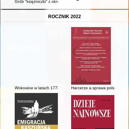
Grób "księżniczki" z okresu rzymskiego z miejscowości Różań
ROCZNIK 2022
Wokowice w latach 1772-2020 : studium z dziejów wsi małopols
Harcerze a sprawa polska w trak