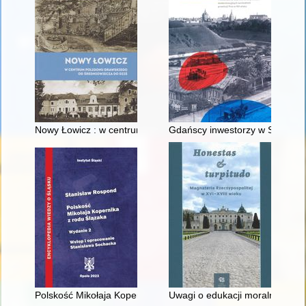
Nowy Łowicz : w centrum poligonu drawskiego od średniowiecz
Gdańscy inwestorzy w Sopocie :
Polskość Mikołaja Kopernika z rodu Ślązaka
Uwagi o edukacji moralnej synó