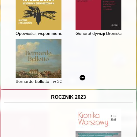
Opowieści, wspomnienia, refleksje o życiu emigracyjnym
Generał dywizji Bronisław Pruga
Bernardo Bellotto : w 300. rocznicę urodzin malarza
ROCZNIK 2023