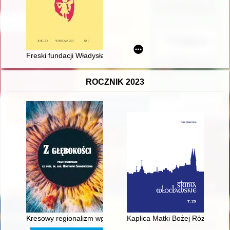
Freski fundacji Władysława II Jagiełły w kolegiacie wiślickiej - r
ROCZNIK 2023
Kresowy regionalizm wg Józefa Białynia Chołodeckiego
Kaplica Matki Bożej Różańcowej 