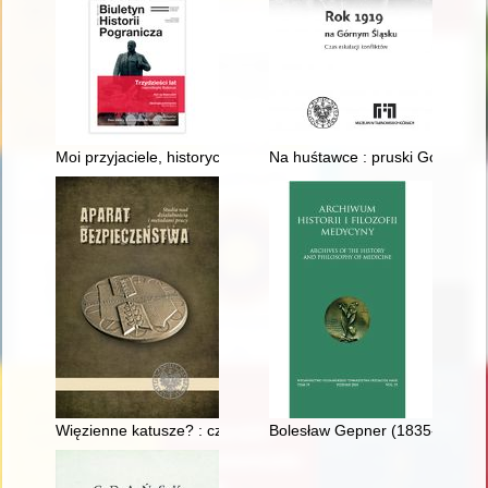
Moi przyjaciele, historycy białoruscy, w trybach polityki
Na huśtawce : pruski Górny Śl
Więzienne katusze? : czas wolny w zakładach karnych (1945-
Bolesław Gepner (1835-1913) : 