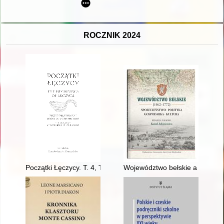
ROCZNIK 2024
Początki Łęczycy. T. 4, The pre-Piast stronghold in Czerchów
Województwo bełskie a kwateru