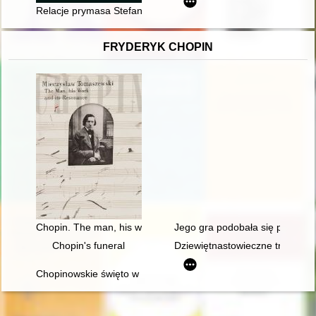
Relacje prymasa Stefana Wyszyńskiego z ordynariuszami wroc
FRYDERYK CHOPIN
Chopin. The man, his work and its resonance
Jego gra podobała się przede w
Chopin's funeral
Dziewiętnastowieczne transkryp
Chopinowskie święto w Dusznikach