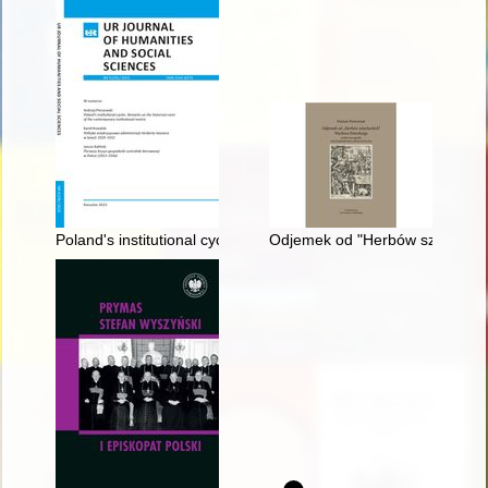
Poland's institutional cycles : remarks on the historical roots o
Odjemek od "Herbów szlachecki