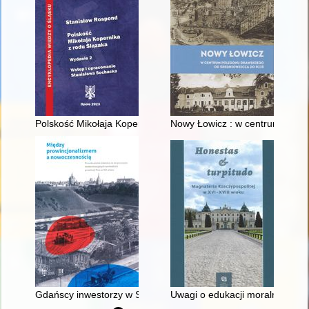
Polskość Mikołaja Kopernika z rodu Ślązaka
Nowy Łowicz : w centrum polig
Gdańscy inwestorzy w Sopocie : prestiż finansowy i towarzyski
Uwagi o edukacji moralnej synó