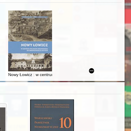
acheckich w XVI-wiecznej Rzeczypospolitej
Nowy Łowicz : w centrum poligonu drawskiego od średniowiecza d