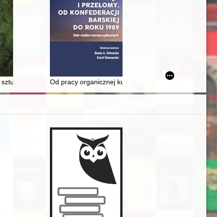
fia, historia, polityka
 sztuki fajerwerkowej w podręcznikach XVIII stulecia
Od pracy organicznej ku wolnej Polsce : zbiorowe zm