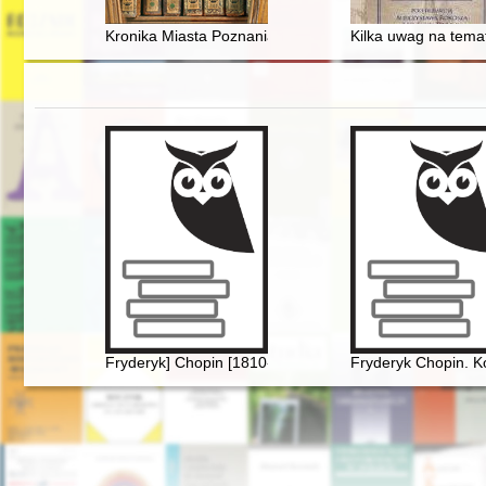
Kronika Miasta Poznania. 2023, [nr] 1,
Kilka uwag na tema
Fryderyk] Chopin [1810-1849]
Fryderyk Chopin. K