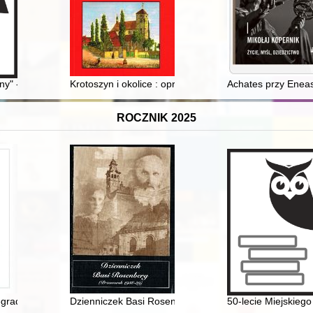
y" - byli więźniowie UWZ-Lager Zamosc : (nie)zapomniane ofiary niemiec
Krotoszyn i okolice : opracowania i materiały źródłowe 
Achates przy Eneas
ROCZNIK 2025
egrad Group. Vol. 4,
Dzienniczek Basi Rosenberg : (Przeworsk 1938-1939)
50-lecie Miejskieg