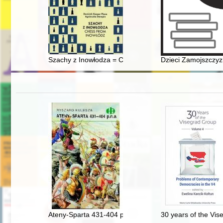
Szachy z Inowłodza = Chess from Inowłódz
Dzieci Zamojszczyzn
Ateny-Sparta 431-404 p.n.e
30 years of the Vis