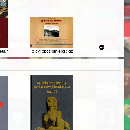
 siódmej szkoły podstawowej
tajmy : historia rodziny
To był obóz śmierci : działalność sowieckiej komisji ś