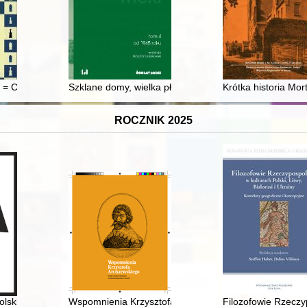
żej i Pana Jezu Krysta starej matki jego : (Kraków, Hieronim Wietor, o
 = Chess from Inowłódz
Szklane domy, wielka płyta i gipsowe kariatydy : archi
Krótka historia Mort
ROCZNIK 2025
tetu Obrony Robotników
lskiej z lat 1909-1911 : (teksty źródłowe)
Wspomnienia Krzysztofa Arciszewskiego : Polak w służb
Filozofowie Rzeczyp