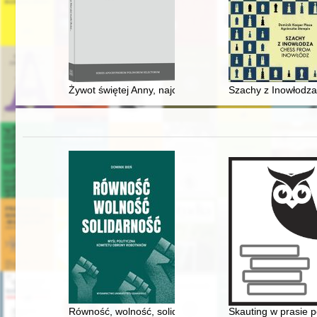
Żywot świętej Anny, najczystszej Panny Maryjej matki Bo
Szachy z Inowłodza
Równość, wolność, solidarność : myśl polityczna Komi
Skauting w prasie po