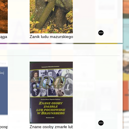
k. 1532)
tektura powojennej Łodzi
ąga : fakty i hipotezy
Zanik ludu mazurskiego
ie Kompanii Zachodnioindyjskiej w Brazylii
ospolitej w kulturach Polski, Litwy, Białorusi i Ukrainy : konteksty geog
Znane osoby zmarłe lub pochowane w Braunsberg