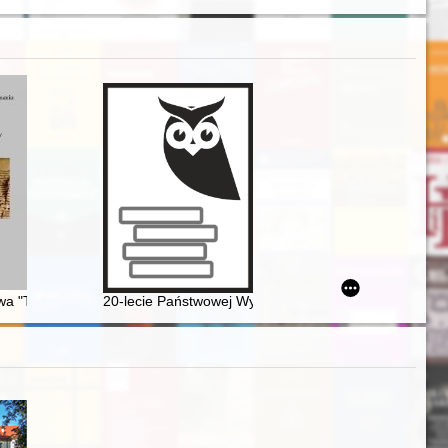
 Żydów w latach 1948-1960
a "Twoje strzały tkwią w nas, a Twoja ręka nas dusi". Epodemie na zi
20-lecie Państwowej Wyższej Szkoły Zawodowej w Che