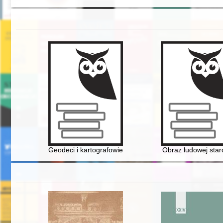
Geodeci i kartografowie polscy : słownik biograficzny. Z
Obraz ludowej star