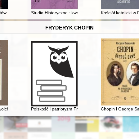
h w okresie staropolskim : studium przypadku na przykładzie powiatu lu
stów
Studia Historyczne : kwartalnik. R. 61, z. 1 (2018)
Kościół katolicki 
FRYDERYK CHOPIN
woich uczniów
Polskość i patriotyzm Fryderyka Chopina
Chopin i George Sa