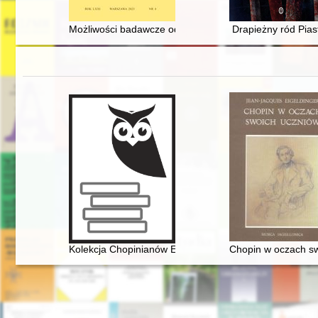
Możliwości badawcze odtworzenia sieci karczem zajezdnyc
Drapieżny ród Pia
Kolekcja Chopinianów Edourda Ganche'a w Krakowie
Chopin w oczach s