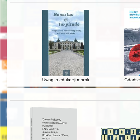
Uwagi o edukacji moralnej synów szlacheckich w 
Gdańscy