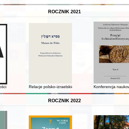
ROCZNIK 2021
. 7
ości
Relacje polsko-izraelskie i ich wpływ na aliję polskich
Konferencja naukow
ROCZNIK 2022