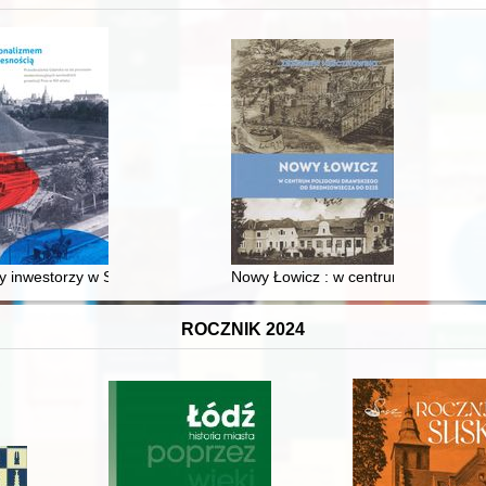
XVI-wiecznej Rzeczypospolitej
 inwestorzy w Sopocie : prestiż finansowy i towarzyski lokalnego mies
Nowy Łowicz : w centrum poligonu dr
ROCZNIK 2024