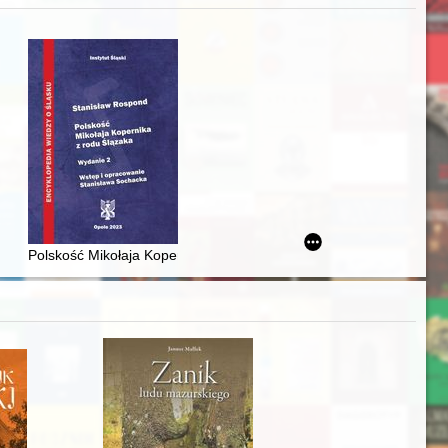
zczaństwa w 2. poł. XIX w
awskiego od średniowiecza do dziś
Polskość Mikołaja Kopernika z rodu Ślązaka