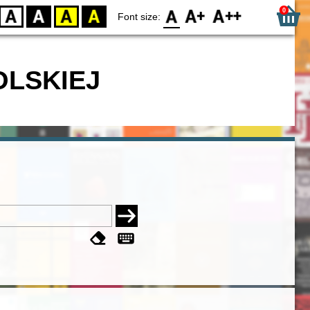
0
D
BW
YB
BY
F0
F1
F2
Font size:
OLSKIEJ