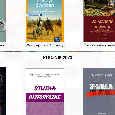
Środkowego Nadodrza w pierwszych dekadach XXI
pidemicznych : przykład parafii Zgórsko
Wczoraj i dziś 7 : zeszyt ćwiczeń do historii dla klasy
Poznawajmy i pamię
ROCZNIK 2023