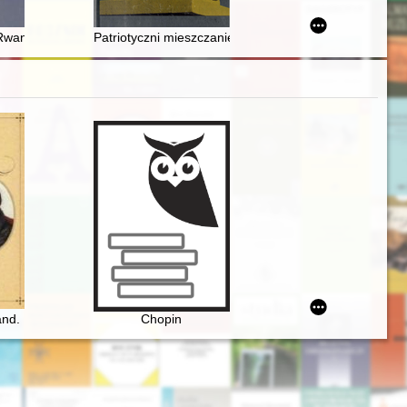
belskiego w drugiej połowie XVIII wieku = Possible methods of reconstr
w Rwandzie i jego postawa podczas ludobójstwa
Patriotyczni mieszczanie siemiatyccy w XX w. : Józef i
nd. Miłość nie od pierwszego spojrzenia
Chopin