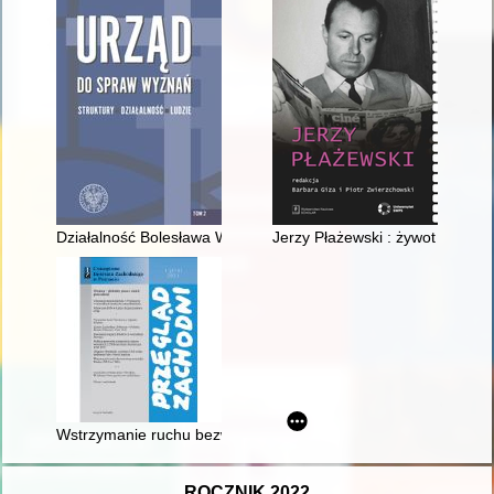
Działalność Bolesława Węclewskiego w latach 1950-1962 jako
Jerzy Płażewski : żywot człowi
Wstrzymanie ruchu bezwizowego pomiędzy Polską a NRD w 1980
ROCZNIK 2022