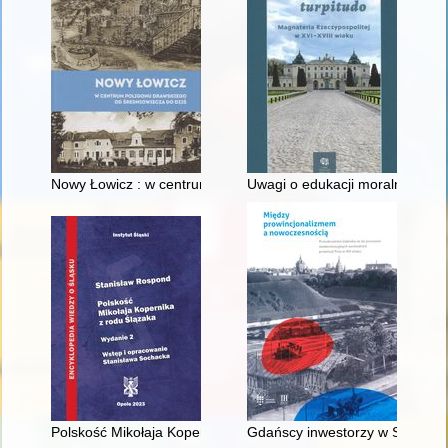
Nowy Łowicz : w centrum poligonu drawskiego od średniowiecz
Uwagi o edukacji moralnej synó
Polskość Mikołaja Kopernika z rodu Ślązaka
Gdańscy inwestorzy w Sopocie :