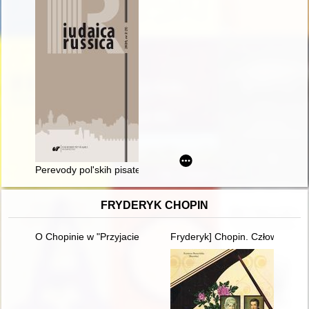
Perevody polʹskih pisatelejv russko-evrejskoj periodike vtoroj 
FRYDERYK CHOPIN
O Chopinie w "Przyjacielu Ludu" (1836)
Fryderyk] Chopin. Człowiek, dzi