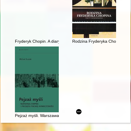
Fryderyk Chopin. A diary in images. Original idea and text b
Rodzina Fryderyka Chopina. Fa
Pejzaż myśli. Warszawa Chopina i początek polskiej nowoczes