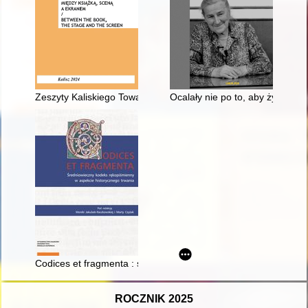
Zeszyty Kaliskiego Towarzystwa Przyjaciół Nauk. Nr 24 (2024),
Ocalały nie po to, aby żyć, al
Codices et fragmenta : średniowieczny kodeks rękopiśmienny 
ROCZNIK 2025