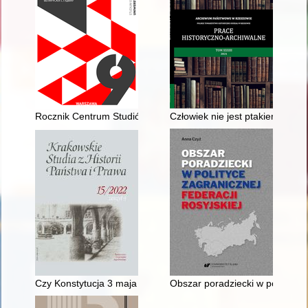
Rocznik Centrum Studiów Białoruskich. R. 9 (2023)
Człowiek nie jest ptakiem…" : 
Czy Konstytucja 3 maja stanowiła źródło inspiracji dla XIX-wie
Obszar poradziecki w polityce z