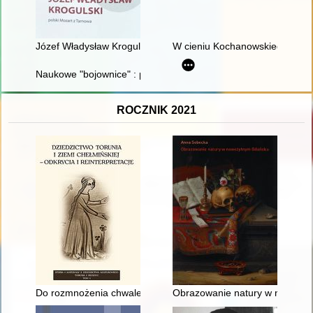
Józef Władysław Krogulski : polski Mozart z Tarnowa
W cieniu Kochanowskiego
Naukowe "bojownice" : pierwsze uczone i badaczki w Uniwersyte
ROCZNIK 2021
Do rozmnożenia chwaley Pańskiey y czczi SS. Iego" : o niektóry
Obrazowanie natury w nowożytn