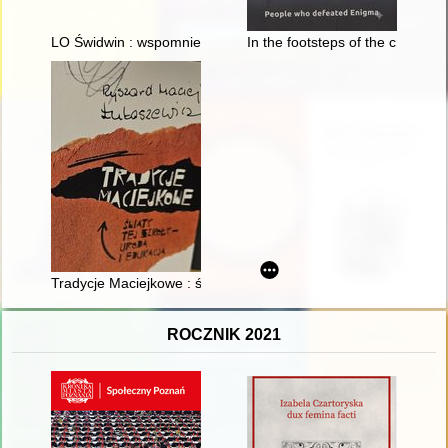
LO Świdwin : wspomnienia absolwentów : rocznik 1975
In the footsteps of the cryptol
Tradycje Maciejkowe : świat tej szkoły - uroda i edukacja
ROCZNIK 2021