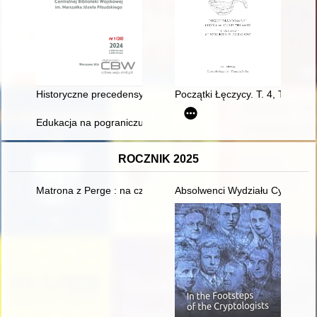
Historyczne precedensy powojennego duszpasterstwa wojskowego 
Początki Łęczycy. T. 4, The pre
Edukacja na pograniczu a pogranicza edukacji : konteksty i w
ROCZNIK 2025
Matrona z Perge : na czele podwójnego klasztoru w Konstanyn
Absolwenci Wydziału Cybernety