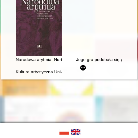
Narodowa arytmia. Nurt patriotyczny w twórczości artystów po
Jego gra podobała się przede w
Kultura artystyczna Uniwersytetu Warszawskiego. Ars et educa