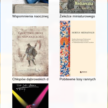
Wspomnienia naocznego świadka
Żeleźce miniaturowego żelazneg
Chłopów dąbrowskich droga do Polski
Pobitewne losy rannych w Pols