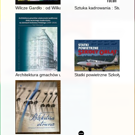
Wilcze Gardło : od Wilka do Paryżewa
Sztuka kadrowania : Studenckie 
Architektura gmachów użyteczności publicznej doby wczesneg
Statki powietrzne Szkoły Orląt