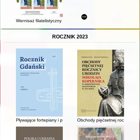
Wernisaż filatelistyczny : poczta samolotowa : informator
ROCZNIK 2023
Pływające fortepiany i pianina na MS "Batorym"
Obchody pięćsetnej rocznicy ur