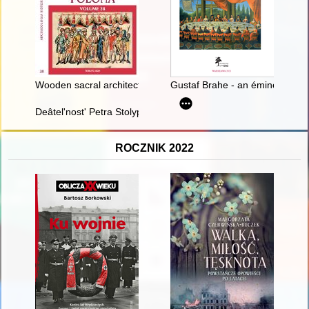
Wooden sacral architecture in Greater Poland : an interdiscip
Gustaf Brahe - an éminence gris
Deâtel'nost' Petra Stolypina v severo-zapadnyh guberniâh Ros
ROCZNIK 2022