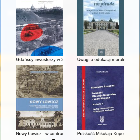
Gdańscy inwestorzy w Sopocie : prestiż finansowy i towarzyski
Uwagi o edukacji moralnej synó
Nowy Łowicz : w centrum poligonu drawskiego od średniowiecz
Polskość Mikołaja Kopernika z 