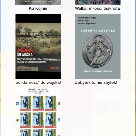
Ku wojnie
Walka, miłość, tęsknota : pows
Solidarność" do wojska! : obozy wojskowe jako forma dotkliwej 
Zabytek to nie zbytek! : zabytk