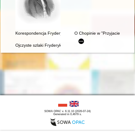
Korespondencja Fryderyka Chopina. T. 3 cz. 4
O Chopinie w "Przyjacielu Ludu
Ojczyste szlaki Fryderyka Chopina
SOWA OPAC v. 6.11.10 (2026-07-24)
Generated in 0,4679 s.