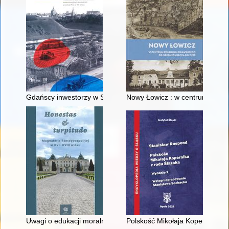
Gdańscy inwestorzy w Sopocie : prestiż finansowy i towarzyski
Nowy Łowicz : w centrum polig
Uwagi o edukacji moralnej synów szlacheckich w XVI-wiecznej 
Polskość Mikołaja Kopernika z 