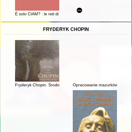
È solo CIAM? : le reti di contatti e la natura dei rapporti polacc
FRYDERYK CHOPIN
Fryderyk Chopin. Środowisko społeczne, osobowość, założeni
Opracowanie mazurków Chopina 