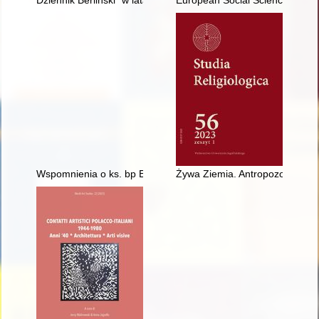
Dziennik Berliński” w latach 1897–1922
European Social Science Histor
Wspomnienia o ks. bp Edwardzie Samselu
Żywa Ziemia. Antropozofia Rudo