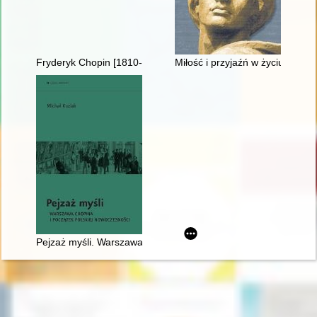
Fryderyk Chopin [1810-1849] i jego muzyka
Miłość i przyjaźń w życiu Chopi
Pejzaż myśli. Warszawa Chopina i początek polskiej nowoczes