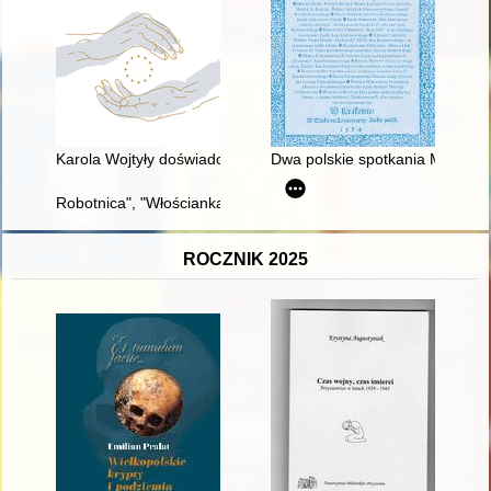
Karola Wojtyły doświadczenie dialogu międzynarodowego i inte
Dwa polskie spotkania Martina
Robotnica", "Włościanka" i "Kobieta Sowiecka" : główne tytuły m
ROCZNIK 2025