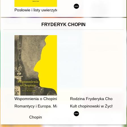
Posłowie i listy uwierzytelniające Zygmunta Augusta do Habsb
FRYDERYK CHOPIN
Wspomnienia o Chopinie. Cz. 1
Rodzina Fryderyka Chopina
Romantycy i Europa. Marzenia, doświadczenia, propozycje
Kult chopinowski w Żychlinie
Chopin