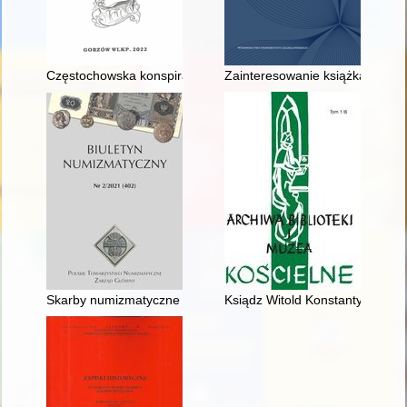
Częstochowska konspiracja gorzowskich Lapisów
Zainteresowanie książką w ro
Skarby numizmatyczne w zbiorach Muzeum Piastów Śląskich 
Ksiądz Witold Konstanty Kujaws