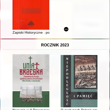
Zapiski Historyczne : poświęcone historii Pomorza i krajów bałt
ROCZNIK 2023
Neounia w II Rzeczypospolitej Polskiej
O zasługach Polonii amerykański