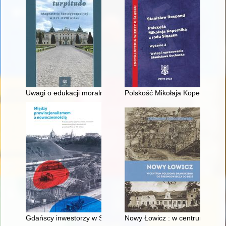
Uwagi o edukacji moralnej synów szlacheckich w XVI-wiecznej 
Polskość Mikołaja Kopernika z 
Gdańscy inwestorzy w Sopocie : prestiż finansowy i towarzyski
Nowy Łowicz : w centrum polig