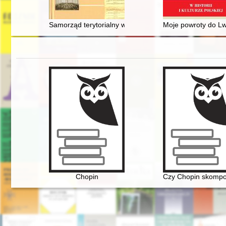
Samorząd terytorialny w Konstytucji z 17 marca 1921 r
Moje powroty do L
Chopin
Czy Chopin skompo