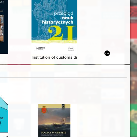
pottery finds = Wczesnośredniowieczny zespół osadniczy w Gródku nad 
Institution of customs district chief in Russia in the firs