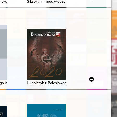
danymi a Mazowszanami w pierwszej połowie XV w. na przykładzie list
amywać, jest się przecież mężczyzną" : obrazy męskości w pamiętnika
Siła wiary - moc wiedzy : amulety i numizmaty w histor
h 1942-1943 : (wybrane aspekty)
 A short political history of musical folklore in Poland
ego kulturotwórcza działalność na rzecz łódzkiego środowiska kompozy
Hubalczyk z Bolesławca