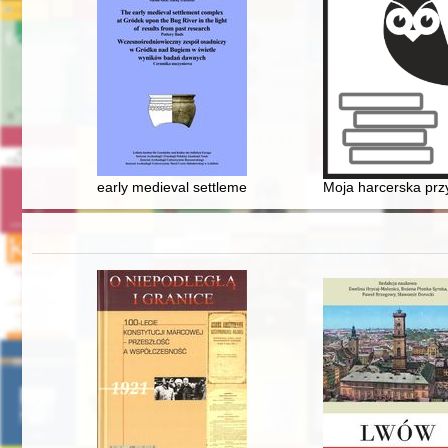
early medieval settlement complex at Gródek upon the
Moja harcerska pr