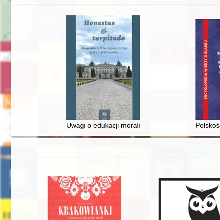
Uwagi o edukacji moralnej synów szlacheckich w 
Polskoś