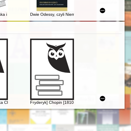
ieniami
a i suflerzy, czyli Gwiazda i "męczennicy budy"
Dwie Odessy, czyli Niemcewicz i Kraszewski : obserwac
ka Chopina
Fryderyk] Chopin [1810-1849] i George Sand [1804-18