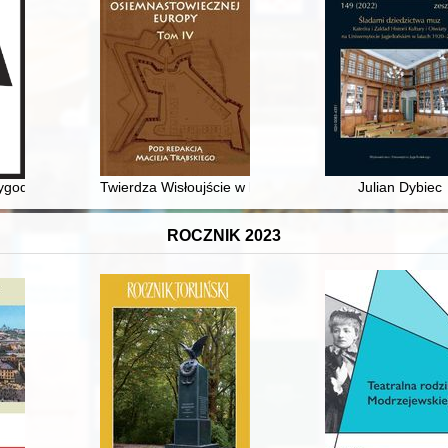
 Bug River in the light of results from past research (1952-1955) : 
zygoda
Twierdza Wisłoujście w latach 1660-1793
Julian Dybiec
ROCZNIK 2023