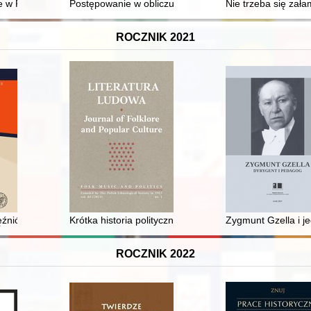
 w Poznaniu w dziewiętnastym i dwudziestym wieku
Postępowanie w obliczu sporów między krzyżackimi pod
Nie trzeba się zał
ROCZNIK 2021
ęźniów obozu przejściowego w Zamościu (UWZ-Lager Zamosc) w latac
Krótka historia polityczna folkloru muzycznego w Polsce =
Zygmunt Gzella i j
ROCZNIK 2022