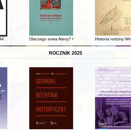
 : masowe egzekucje w świetle relacji świadków
Dlaczego sowa Ateny? Glaux (noctua) jako antyczny s
Historia rodziny Wi
ROCZNIK 2025