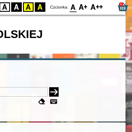
0
D
BW
YB
BY
F0
F1
F2
Czcionka:
OLSKIEJ