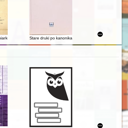
pecyfik medyczny zapobiegający pijaństwu
niarków
Stare druki po kanonikach regularnych luterańskich z