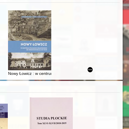
iż finansowy i towarzyski lokalnego mieszczaństwa w 2. poł. XIX w
Nowy Łowicz : w centrum poligonu drawskiego od średniowiecza d