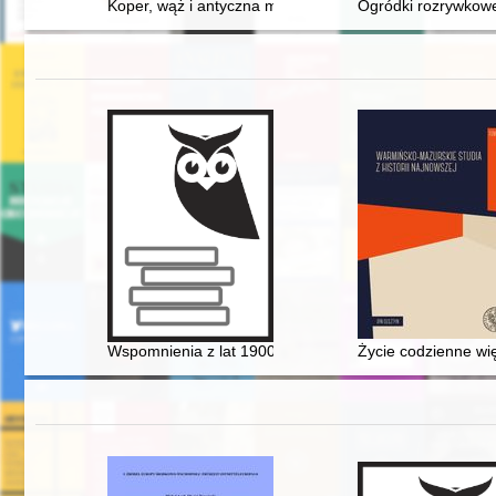
Koper, wąż i antyczna medycyna
Ogródki rozrywkowe
Wspomnienia z lat 1900-1946
Życie codzienne wi