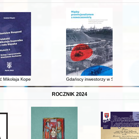
XVI-wiecznej Rzeczypospolitej
ć Mikołaja Kopernika z rodu Ślązaka
Gdańscy inwestorzy w Sopocie : prest
ROCZNIK 2024