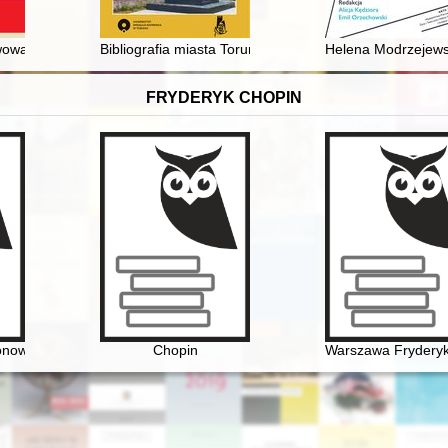
wowa
Bibliografia miasta Torunia za rok 2019 wraz z uzupełn
Helena Modrzejewsk
FRYDERYK CHOPIN
nował etiudę rewolucyjną?
Chopin
Warszawa Frydery