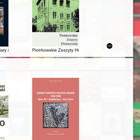
ów
rchaeological science and their application in arms and armour studi
wiaty i Kultury Uniwersytetu Jagiellońskiego - wobec wyzwań nauki na p
Piotrkowskie Zeszyty Historyczne. T. 22, z. 1 (2021)