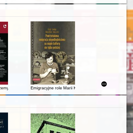
ations of the inhabitants of the former Olsztyn district in 1945 tow
rzemysłem : postawa Charlesa Fredericka Wortha wobec przemian mody
Emigracyjne role Marii Kuncewiczowej : penclubowa Pas