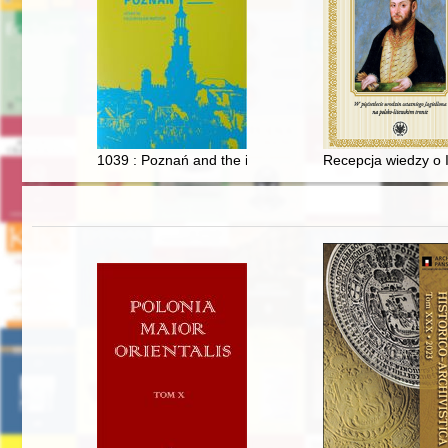
1039 : Poznań and the invasion of Bretislaus I of Bohe
Recepcja wiedzy o 