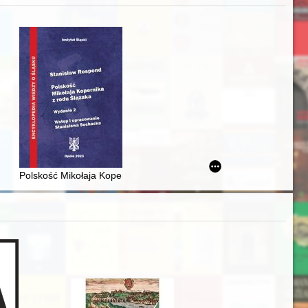
acheckich w XVI-wiecznej Rzeczypospolitej
Polskość Mikołaja Kopernika z rodu Ślązaka