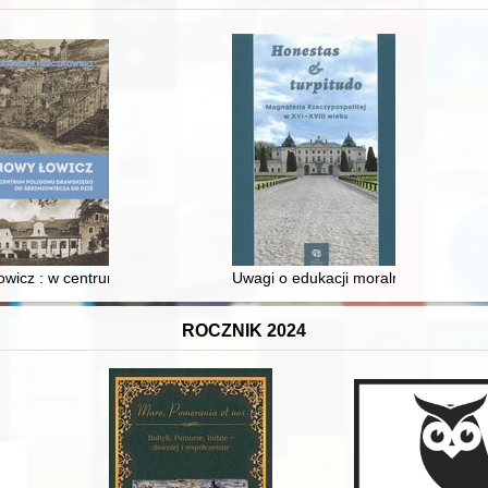
 i towarzyski lokalnego mieszczaństwa w 2. poł. XIX w
wicz : w centrum poligonu drawskiego od średniowiecza do dziś
Uwagi o edukacji moralnej synów szl
ROCZNIK 2024