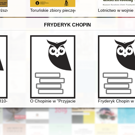
 Archiwum Getta Warszawy (tzw. Archiwum Ringelbluma)
yższego szczebla w Bośni i Hercegowinie w latach 1878-1918 - recenzj
Toruńskie zbiory pieczęci" - sprawozdanie z konferencji
Lotnictwo w wojnie
FRYDERYK CHOPIN
 z pobytem kompozytora
810-1849]
O Chopinie w "Przyjacielu Ludu" (1836)
Fryderyk Chopin w 