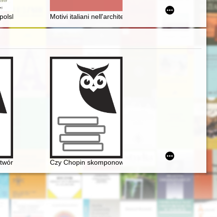
a]
 online 18 listopada 2020 r
 polsko-ukraińskiej 1918-1919
Motivi italiani nell'architettura del realismo socialista p
twórczości Jarosława Iwaszkiewicza (w roku Chopina - 2010 - w dwusetl
Czy Chopin skomponował etiudę rewolucyjną?