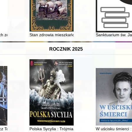
Kobiet (Augustów 3-10 sierpnia 2024 r.)
kich zesłańców XVIII-XX w
Stan zdrowia mieszkańców regionu słupskiego po II woj
Sanktuarium św. J
ROCZNIK 2025
kich w ZSRS i na Bliskim Wschodzie (1941-1945) w świetle dokument
 Todorowski : TTT : "kolorowy ptak" : praca zbiorowa
Polska Sycylia : Trójmiasto w szponach mafii i służb
W uścisku śmierci : 