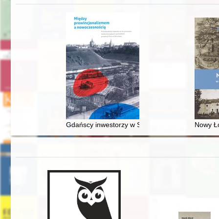
Gdańscy inwestorzy w Sopocie : prestiż finansowy
Nowy Ło