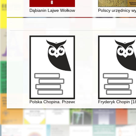
Dąbianin Lajwe Wołkowicz i jego relacja pt. "Dąbie" z
Polscy urzędnicy w
Polska Chopina. Przewodnik po miejscach związanych
Fryderyk Chopin [1