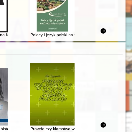
nie światowej w liczbach i zestawieniach
ana Kantego w Kętach
Polacy i język polski na Grodzieńszczyźnie
ów polskich
historia łączniczki "Wery"
Prawda czy kłamstwa w historii Polski i narodu polskie