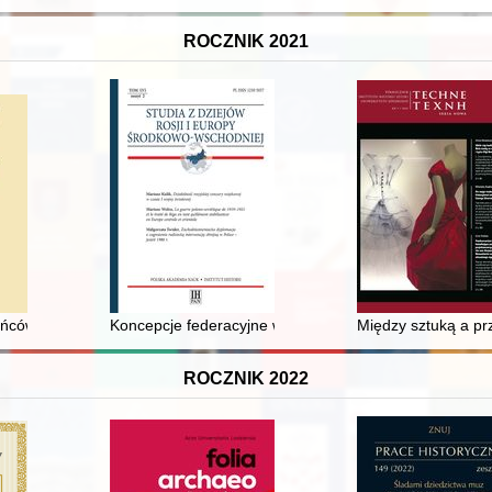
ROCZNIK 2021
ców dawnego powiatu olsztyńskiego w 1945 r. do pracy w ZSRR = Deport
Koncepcje federacyjne w II Rzeczypospolitej
Między sztuką a p
ROCZNIK 2022