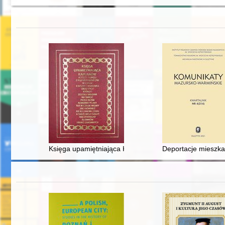
Księga upamiętniająca Kapłanów : reprint
Deportacje mieszkań