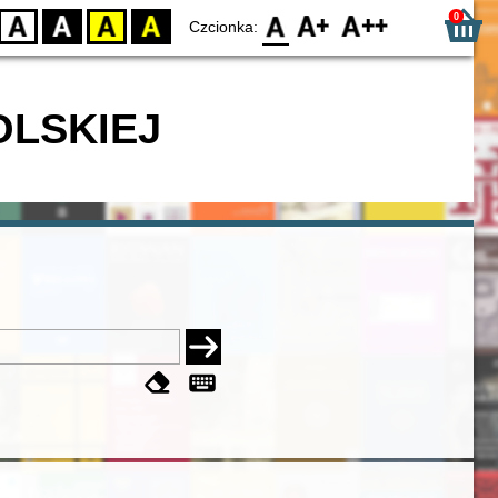
0
D
BW
YB
BY
F0
F1
F2
Czcionka:
OLSKIEJ