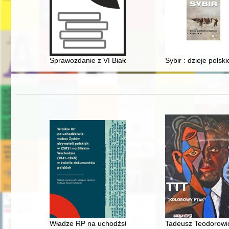
Sprawozdanie z VI Białostockiej Letniej Szkoły Historii 
Sybir : dzieje pols
Władze RP na uchodźstwie wobec Żydów obywateli pols
Tadeusz Teodorowicz