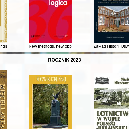
mia
Indiach Zachodnich w Polsce za panowania ostatnich dwóch Jagiellon
New methods, new opportunities : recent advances in a
Zakład Historii Oś
ROCZNIK 2023