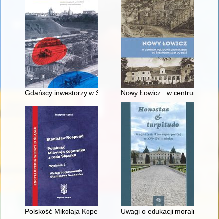
Gdańscy inwestorzy w Sopocie : prestiż finansowy i towarzyski
Nowy Łowicz : w centrum polig
Polskość Mikołaja Kopernika z rodu Ślązaka
Uwagi o edukacji moralnej synó