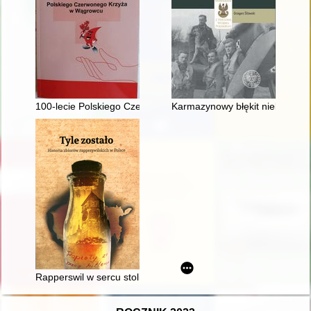
100-lecie Polskiego Czerwonego Krzyża w Wągrowcu
Karmazynowy błękit nieba : dzi
Rapperswil w sercu stolicy, czyli zbiory z Muzeum Polski Ws