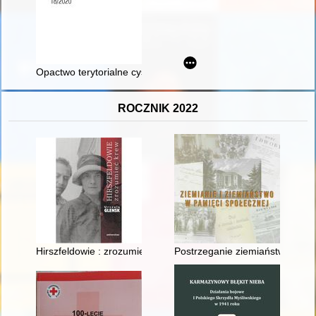
Opactwo terytorialne cystersów w Oliwie koło Gdańska w świetl
ROCZNIK 2022
Hirszfeldowie : zrozumieć krew
Postrzeganie ziemiaństwa w po