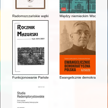
Radomszczańskie wątki w nazistowskim czasopiśmie "Der Stü
Między niemieckim Wschodem a
Funkcjonowanie Państwowego Urzędu Repatriacyjnego w Szczyt
Ewangelicznie demokratyczna P