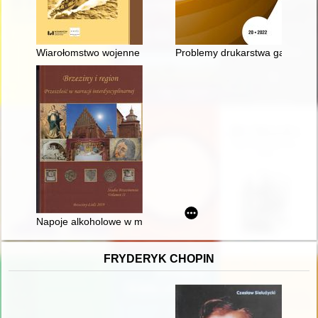
Wiarołomstwo wojenne = Perfidy (war)
Problemy drukarstwa galicyjskie
Napoje alkoholowe w miastach centralnej Polski w XVI-XVII wi
FRYDERYK CHOPIN