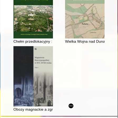
Chełm przedlokacyjny : na styku kultur i cywilizacji
Wielka Wojna nad Dunajcem : Z
Obozy magnackie a zgromadzenia szlacheckie wokół Warszawy