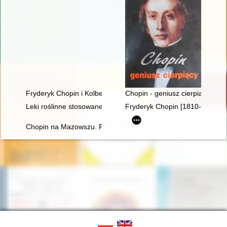
Fryderyk Chopin i Kolbergowie. Wspomnienia i inspiracje
Chopin - geniusz cierpiący
Leki roślinne stosowane w leczeniu Fryderyka Chopina
Fryderyk Chopin [1810-1849] i
Chopin na Mazowszu. Przewodnik po miejscach historycznych