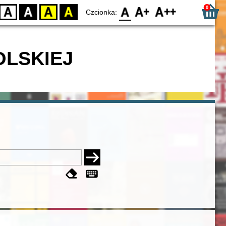
0
D
BW
YB
BY
F0
F1
F2
Czcionka:
OLSKIEJ