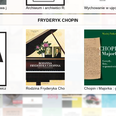
wa jednostki pływającej na podstawie dokumentacji i zdjęć : zastosowani
Archiwum i archiwiści Rządu Gubernialnego Piotrkows
Wychowanie w ujęci
FRYDERYK CHOPIN
wicz (1790-1857). Nauczyciel Fryderyka Chopina
Rodzina Fryderyka Chopina. Fakty i domniemania
Chopin i Majorka : 