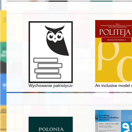
Wychowanie patriotyczne Polaków : przeszłość i teraźn
An inclusive model 