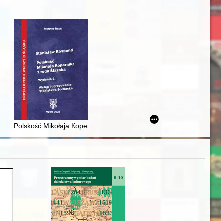
j
iż finansowy i towarzyski lokalnego mieszczaństwa w 2. poł. XIX w
Polskość Mikołaja Kopernika z rodu Ślązaka