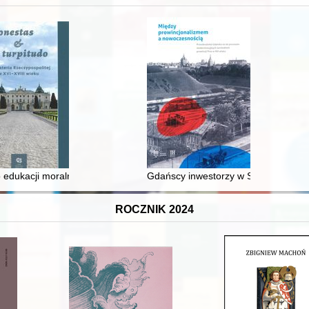
 średniowiecza do dziś
 edukacji moralnej synów szlacheckich w XVI-wiecznej Rzeczypospolite
Gdańscy inwestorzy w Sopocie : prest
ROCZNIK 2024