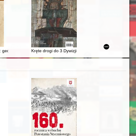
tycznej Mieczysława F. Rakowskiego (1957-1977)
 Krakowie Oddział w Bochni w 2021 r
 geografia i archeologia biblijna w zarysie
Kręte drogi do 3 Dywizji Strzelców Karpackich w Italii