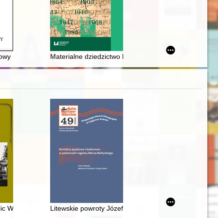
ennych
w
rowy
Materialne dziedzictwo kultury pasterskiej Beskidów Z
wa Polskiego
925-2025)
lic Wrocławia do 1945 r
Litewskie powroty Józefa Mackiewicza : transmisja pam