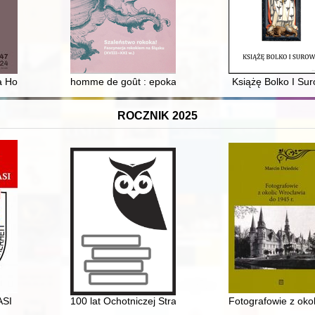
a Horoszkiewicza w świetle zbiorów Centralnego Muzeum Jeńców Woj
homme de goût : epoka wyrafinowanych konsumentó
Książę Bolko I Su
ROCZNIK 2025
rci bł. ks. phm. Stefana Wincentego Frelichowskiego Patrona Harcerst
ASI
100 lat Ochotniczej Straży Pożarnej w Kożuchowie (1
Fotografowie z oko