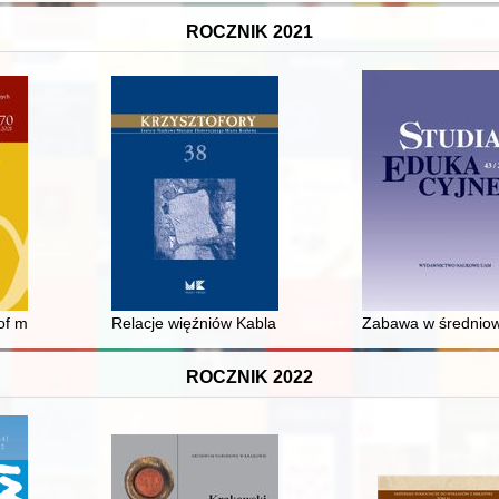
ROCZNIK 2021
iejszość
of memory work in Poland : bridge to Poland as a case study
Relacje więźniów Kabla zebrane przez Wojewódzką Ży
Zabawa w średniow
ROCZNIK 2022