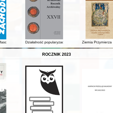
powiecie konińskim okresu międzywojennego
fascynacją : problematyka niemiecka w publicystce i działalności poli
Działalność popularyzacyjna w Archiwum Narodowym w
Ziemia Przymierza :
ROCZNIK 2023