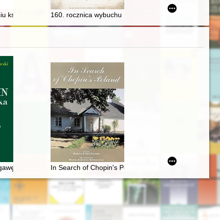
e modelu 3D do wykonania animacji, wydruków 3D, ilustracji, planów mode
kiego
u księdza Hugona Kołłątaja : recepcja społeczno-pedagogiczna za pro
160. rocznica wybuchu Powstania Styczniowego
gawędy, listy, wspomnienia
In Search of Chopin's Poland