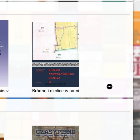
dowską Komisję Historyczną w Krakowie w kontekście metodologii do
iecznym mieście - recenzja]
Bródno i okolice w pamięci mieszkańców - recenzja]