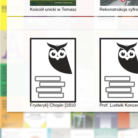
Kościół unicki w Tomaszowie na przełomie XVIII i XIX w
Rekonstrukcja cyfro
Fryderyk] Chopin [1810-1849]. Życie i droga twórcza
Prof. Ludwik Konce