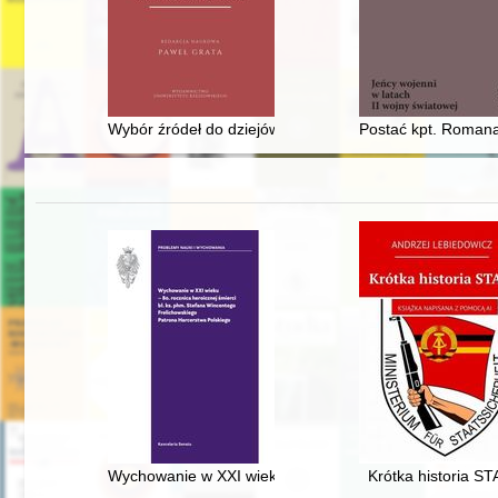
Wybór źródeł do dziejów polskiej modernizacji
Postać kpt. Roman
Wychowanie w XXI wieku : 80. rocznica heroicznej śmie
Krótka historia ST