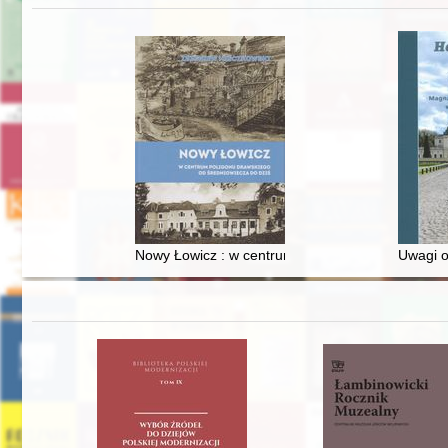
Nowy Łowicz : w centrum poligonu drawskiego od
Uwagi o