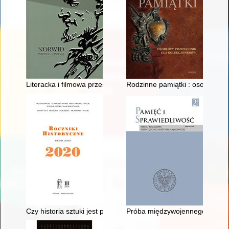
Literacka i filmowa przestrzeń Norwida : (wstępny rekonesans)
Rodzinne pamiątki : osobliwy p
Czy historia sztuki jest przydatna historykowi?
Próba międzywojennego "soft-pow