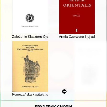
Założenie Klasztoru Ojców Dominikanów w Krakowie : nota do a
Armia Czerwona i jej administr
Pomezańska kapituła katedralna w czasach średniowiecza (128
FRYDERYK CHOPIN