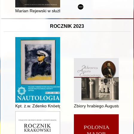
Marian Rejewski w służbie polskiej kryptologii
ROCZNIK 2023
Kpt. ż.w. Zdenko Knöetgen (1892-1959), kapitan statku ss. "Wis
Zbiory hrabiego Augusta Cieszk