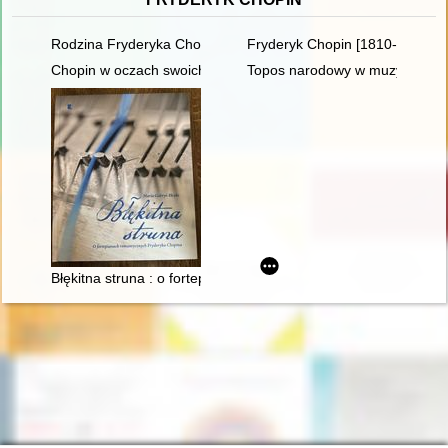
Rodzina Fryderyka Chopina na przełomie XVIII i XIX w
Fryderyk Chopin [1810-1849]
Chopin w oczach swoich uczniów
Topos narodowy w muzyce polski
Błękitna struna : o fortepianach romantycznych Fryderyka Cho