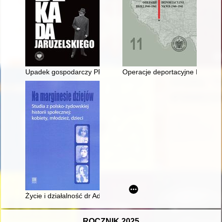
Upadek gospodarczy PRL odzwierciedlony w kontrolach NIK dot
Operacje deportacyjne NKWD 19
Życie i działalność dr Ady Markowej-Rutkowskiej (1883-1963)
ROCZNIK 2025