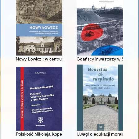
Nowy Łowicz : w centrum poligonu drawskiego od średniowiecz
Gdańscy inwestorzy w Sopocie :
Polskość Mikołaja Kopernika z rodu Ślązaka
Uwagi o edukacji moralnej synó