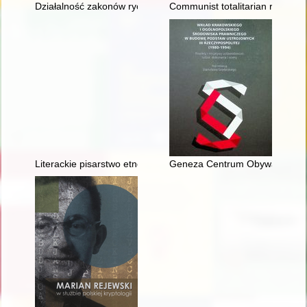
Działalność zakonów rycerskich w cylicyjskim Królestwie Armeni
Communist totalitarian regime a
Literackie pisarstwo etnograficzne Marii Pilch i jego wymiar kry
Geneza Centrum Obywatelskich