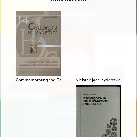
Commemorating the Eastern European Jewish past through lands
Nieistniejące bydgoskie pomniki