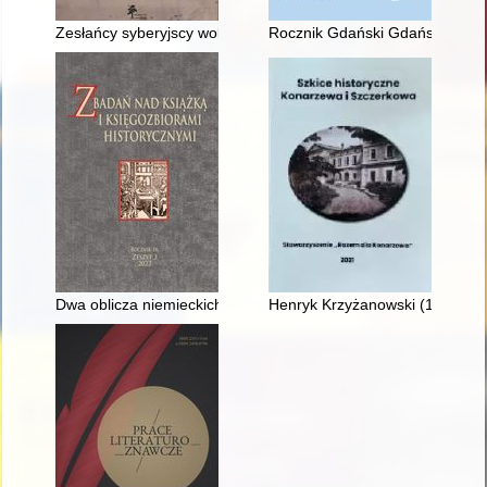
Zesłańcy syberyjscy wobec powstania styczniowego : sylwetki -
Rocznik Gdański Gdańskiego T
Dwa oblicza niemieckich bibliotekarzy w Polsce podczas okup
Henryk Krzyżanowski (1821-19