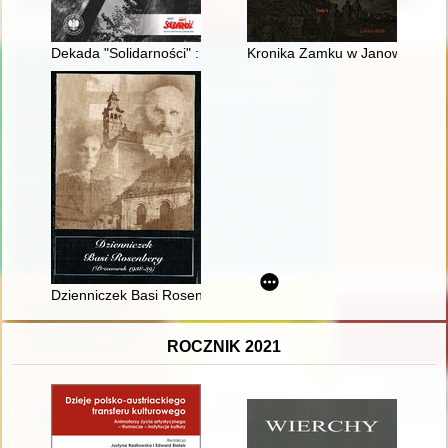
Dekada "Solidarności" : Region Środkowo-Wschodni w latach
Kronika Zamku w Janowcu. T. 
Dzienniczek Basi Rosenberg : (Przeworsk 1938-1939)
ROCZNIK 2021