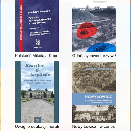
Polskość Mikołaja Kopernika z rodu Ślązaka
Gdańscy inwestorzy w Sopocie :
Uwagi o edukacji moralnej synów szlacheckich w XVI-wiecznej 
Nowy Łowicz : w centrum polig