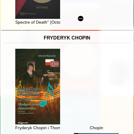
Spectre of Death" (October 31, 1943) : myth-making in the wa
FRYDERYK CHOPIN
Fryderyk Chopin i Thomas Dyke Acland Tellefsen. Polsko-norw
Chopin