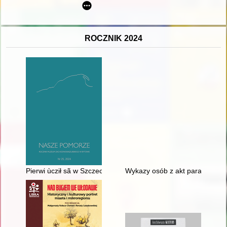
ROCZNIK 2024
Pierwi ùcził sã w Szczecënie, to je nowé zdebłoò karierze bët
Wykazy osób z akt parafialnych d