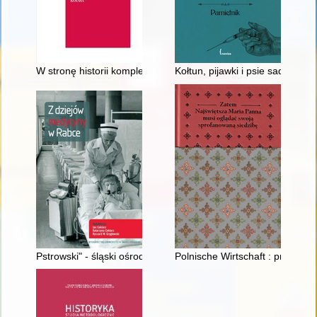
W stronę historii kompletnej : perspektywa kobiet
Kołtun, pijawki i psie sadło : pa
Pstrowski" - śląski ośrodek chorób dzieci w Rabce
Polnische Wirtschaft : propag