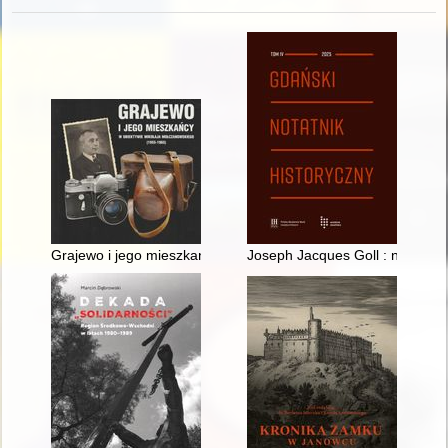
Grajewo i jego mieszkańcy w obiektywie Mikołaja Mołczanows
Joseph Jacques Goll : nieznan