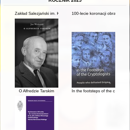
ROCZNIK 2025
Zakład Salezjański im. Księdza Bosko w Oświęcimiu : kronika. T
100-lecie koronacji obrazu Matk
O Alfredzie Tarskim
In the footsteps of the cryptol