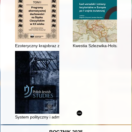
Ezoteryczny krajobraz zdrowia i uzdrawiania Wisły jako elemen
Kwestia Szlezwika-Holsztynu w 
System polityczny i administracyjny Generalnego Gubernators