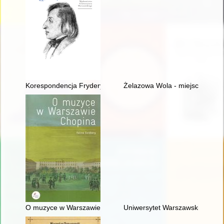
Korespondencja Fryderyka Chopina. T. 3 cz. 1,
Żelazowa Wola - miejsce urodz
O muzyce w Warszawie Chopina
Uniwersytet Warszawski i młod