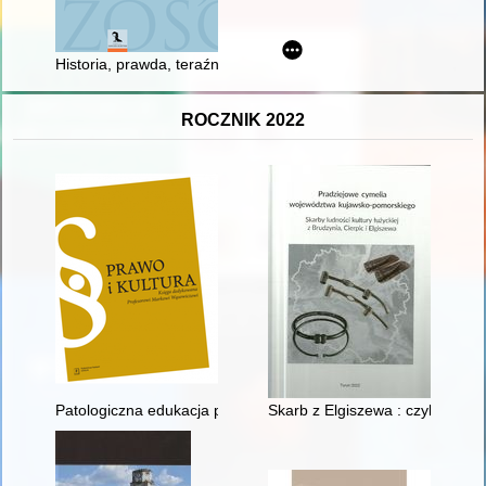
Historia, prawda, teraźniejszość : jak prowadzić stosunki międ
ROCZNIK 2022
Patologiczna edukacja prawna? Uwagi o audiowizualnej prop
Skarb z Elgiszewa : czyli Jak 