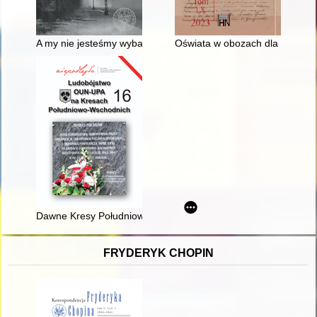
A my nie jesteśmy wybawieni
Oświata w obozach dla uchodźcó
Dawne Kresy Południowo-Wschodnie w optyce historycznej i w
FRYDERYK CHOPIN