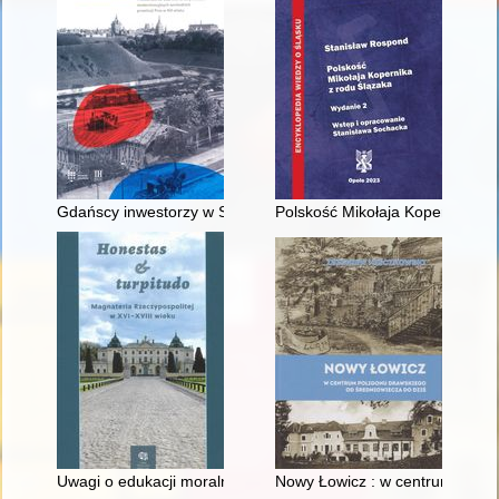
Gdańscy inwestorzy w Sopocie : prestiż finansowy i towarzyski
Polskość Mikołaja Kopernika z 
Uwagi o edukacji moralnej synów szlacheckich w XVI-wiecznej 
Nowy Łowicz : w centrum polig