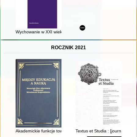
Wychowanie w XXI wieku : 80. rocznica heroicznej śmierci bł.
ROCZNIK 2021
Akademickie funkcje towarzystw naukowych
Textus et Studia : [journal of th