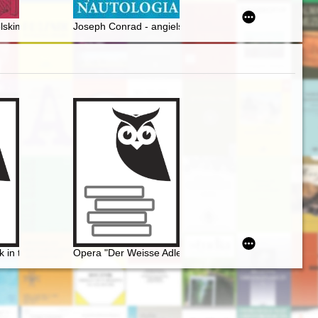
Office in the late 19th century : general conclusions = Zgłaszający zg
skim dyskursie naukowym i publicznym od XVIII wieku do okresu PRL = 
Joseph Conrad - angielski marynista z polskimi korzeni
 in the context of culture. Vol 1-2
Opera "Der Weisse Adler" Raoula Madera jako przykła