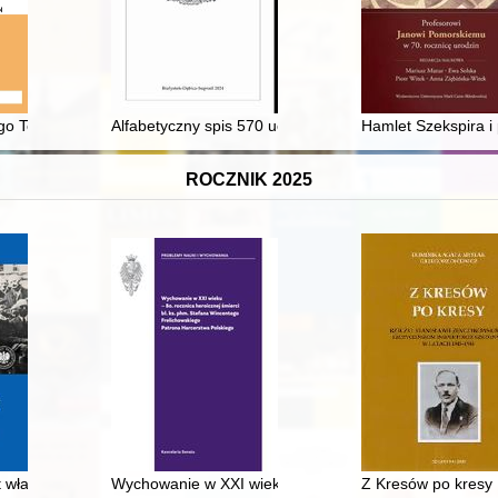
skim oraz Uniwersytecie im. Adama Mickiewicza w Poznaniu w stulecie i
iego Towarzystwa Przyjaciół Nauk
Alfabetyczny spis 570 uczestników Powstania Listopa
Hamlet Szekspira 
ROCZNIK 2025
t władzy politycznej w Tczewie i powiecie tczewskim w latach 1945-195
Wychowanie w XXI wieku : 80. rocznica heroicznej śmi
Z Kresów po kresy 