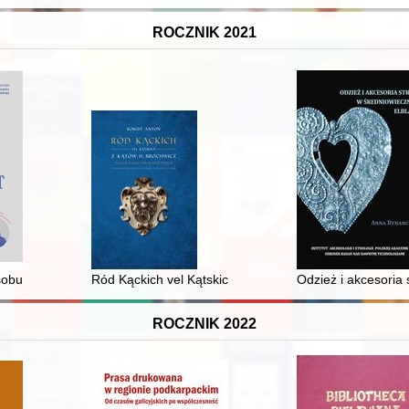
ROCZNIK 2021
sobu Archiwum Uniwersytetu Gdańskiego jako źródła do badań gdańsk
Ród Kąckich vel Kątskich z Kątów H. Brochwicz : przyc
Odzież i akcesoria
ROCZNIK 2022