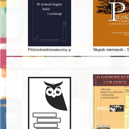
Późnośredniowieczny piec z klasztoru kanoników regul
Słupsk niemiecki - 