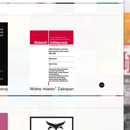
iego środowiska naukowego
zynek do dziejów rodów rycerskich Małopolski : studium historyczno-g
 stroju w średniowiecznym Elblągu
Wolne miasto" Zakopane 1956-1970 - recenzja]