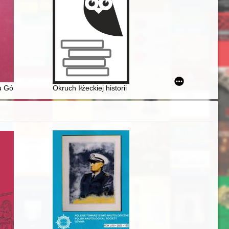
 galicyjskich po współczesność
u Gór Sowich przed 1945 r
Okruch Iłżeckiej historii : na tle wydarzeń w Polsce