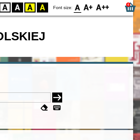
0
D
BW
YB
BY
F0
F1
F2
Font size:
OLSKIEJ