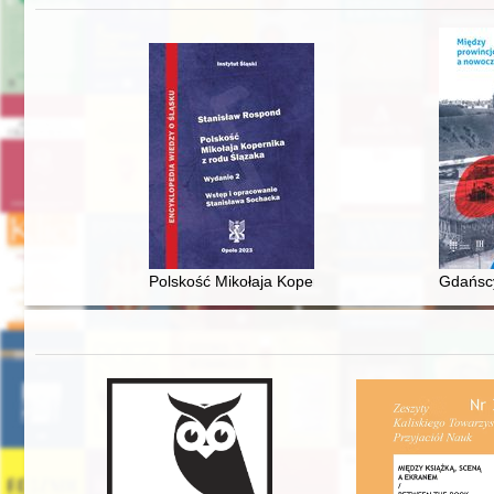
Polskość Mikołaja Kopernika z rodu Ślązaka
Gdańscy