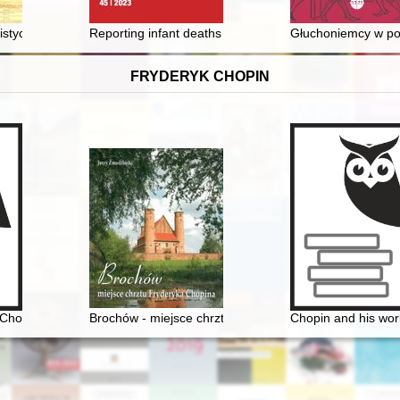
listyczna wobec Konstytucji Rzeczypospolitej Polskiej z 1921 roku
Reporting infant deaths at the Szczecin Civil Records 
Głuchoniemcy w pol
FRYDERYK CHOPIN
Chopina na przełomie XVIII i XIX w
Brochów - miejsce chrztu Fryderyka Chopina
Chopin and his work