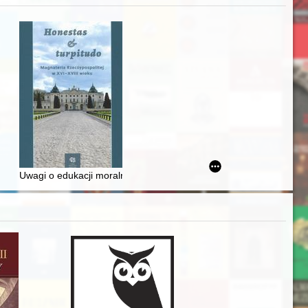
zczaństwa w 2. poł. XIX w
awskiego od średniowiecza do dziś
Uwagi o edukacji moralnej synów szlacheckich w XVI-wiecznej Rze