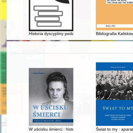
Historia dyscypliny pedagogiki na Uniwersytecie Poznań
Bibliografia Kalisk
W uścisku śmierci : historia łączniczki "Wery"
Świat to my : apara