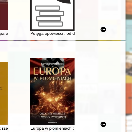
stnienia : próba rekonstrukcji
dowego z Obwodu Białostockiego - nieznane źródło do badań historycz
i paradoks Fermiego
Potęga opowieści : od dawnej kroniki do nowoczesn
6
erci bł. ks. phm. Stefana Wincentego Frelichowskiego Patrona Harcers
: rzecz o Stanisławie Żenczykowskim - szczycieńskim inspektorze szk
Europa w płomieniach : ostatnie miesiące II wojny świ