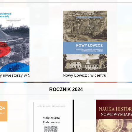
 inwestorzy w Sopocie : prestiż finansowy i towarzyski lokalnego mies
Nowy Łowicz : w centrum poligonu dr
ROCZNIK 2024