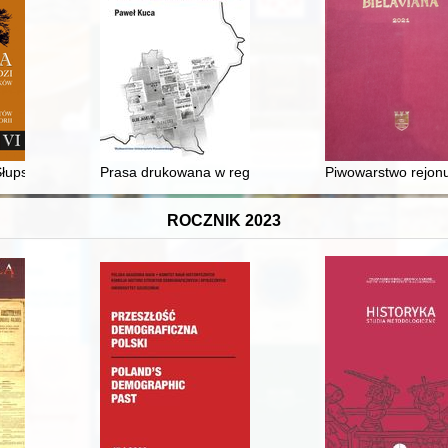
arnych w Błoniu
Słupsk polski : przyczynek do bilansu zmian w zabudowie miasta
Prasa drukowana w regionie podkarpackim : od czasów
Piwowarstwo rejon
ROCZNIK 2023