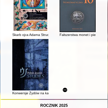
Skarb ojca Adama Strudzińskiego" : zespół starożytnych i wc
Fałszerstwa monet i pieniądza p
Konwersje Żydów na katolicyzm w Generalnym Gubernatorstwie n
ROCZNIK 2025