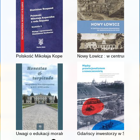
Polskość Mikołaja Kopernika z rodu Ślązaka
Nowy Łowicz : w centrum polig
Uwagi o edukacji moralnej synów szlacheckich w XVI-wiecznej 
Gdańscy inwestorzy w Sopocie :