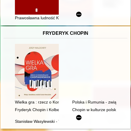
Prawosławna ludność Konina i okolic przed 1914 rokiem
FRYDERYK CHOPIN
Wielka gra : rzecz o Konkursach Chopinowskich
Polska i Rumunia - związki histo
Fryderyk Chopin i Kolbergowie. Wspomnienia i inspiracje
Chopin w kulturze polskiej
Stanisław Wasylewski - "opolanin z wyboru" o Fryderyku Chopi