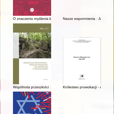
O znaczeniu myślenia kontrfaktycznego w przemianach wschodnior
Nasze wspomnienia : Jubileusz 
Wspólnota przeszłości : społeczny wymiar archeologii w Chodl
Królestwo prowokacji - czyli R