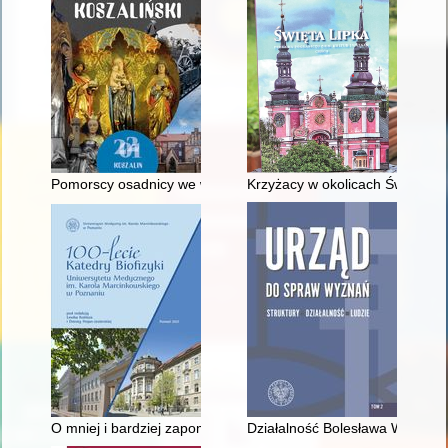
Pomorscy osadnicy we wspomnieniach : Henryk Kalski
Krzyżacy w okolicach Świętej Li
O mniej i bardziej zapomnianych pracownikach poznańskiej Kat
Działalność Bolesława Węclews