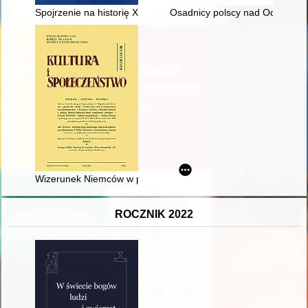
Spojrzenie na historię XIX-wiecznego teatru krakowskiego z p
Osadnicy polscy nad Odrą po II
Wizerunek Niemców w polskich obrazach filmowych okresu tran
ROCZNIK 2022