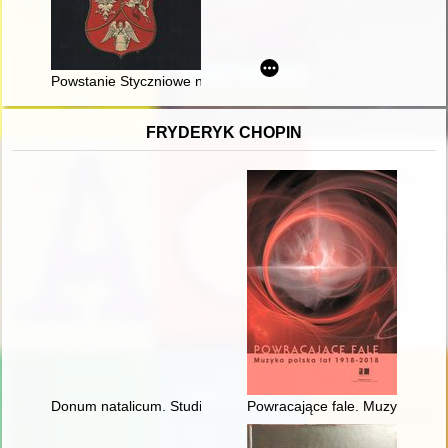
Powstanie Styczniowe na Podlasiu
FRYDERYK CHOPIN
Donum natalicum. Studia Thaddaeo Przybylski octogenario de
Powracające fale. Muzyka pols