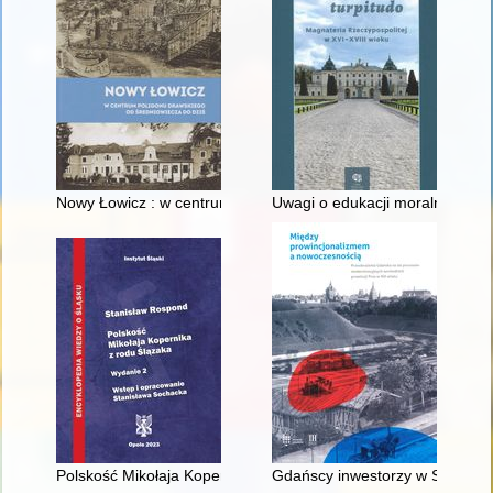
Nowy Łowicz : w centrum poligonu drawskiego od średniowiecz
Uwagi o edukacji moralnej synó
Polskość Mikołaja Kopernika z rodu Ślązaka
Gdańscy inwestorzy w Sopocie :