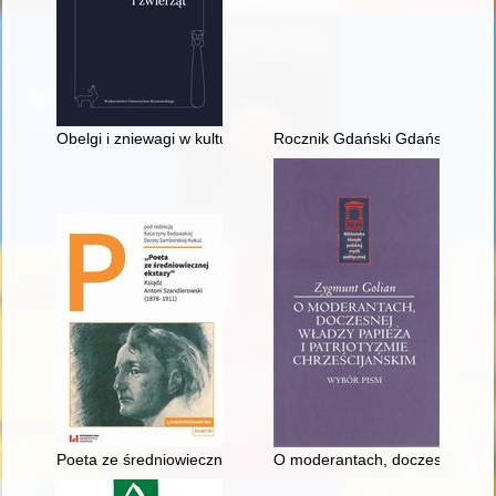
Obelgi i zniewagi w kulturze wczesnego średniowiecza (na przykł
Rocznik Gdański Gdańskiego T
Poeta ze średniowiecznej ekstazy" : ksiądz Antoni Szandlerow
O moderantach, doczesnej władz