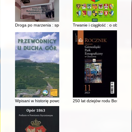
Droga po marzenia : spowiedź emigranta : dzieje rodzin Matusi
Trwanie i ciągłość : o obchodac
Wpisani w historię powojennego Wrocławia : subiektywny wyb
250 lat dziejów rodu Bossków z