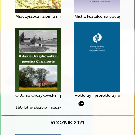
Międzyrzecz i ziemia międzyrzecka : szkice z przeszłości
Mistrz kształcenia pedagogiczn
O Janie Orczykowskim poecie z Chwałowic
Rektorzy i prorektorzy w 55-le
150 lat w służbie mieszkańcom
ROCZNIK 2021