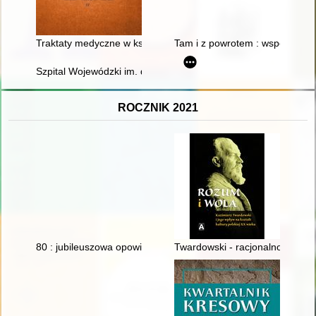
Traktaty medyczne w księgozbiorach mieszczańskich (w świetle
Tam i z powrotem : wspomnienia
Szpital Wojewódzki im. dr. Ludwika Rydygiera w Suwałkach 2
ROCZNIK 2021
80 : jubileuszowa opowieść o Leszku Długoszu
Twardowski - racjonalność, gen