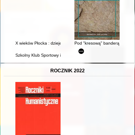
X wieków Płocka : dzieje i ekspozycja historyczno-regionaln
Pod "kresową" banderą : okręt
Szkolny Klub Sportowy im. Michała Konarskiego : monografia 
ROCZNIK 2022