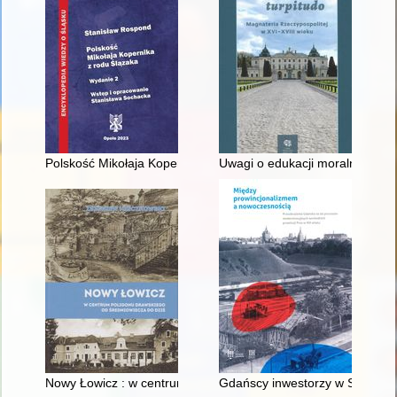
Polskość Mikołaja Kopernika z rodu Ślązaka
Uwagi o edukacji moralnej synó
Nowy Łowicz : w centrum poligonu drawskiego od średniowiecz
Gdańscy inwestorzy w Sopocie :