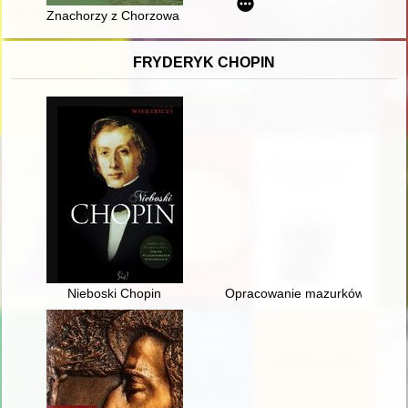
Znachorzy z Chorzowa w dwudziestoleciu międzywojennym : pr
FRYDERYK CHOPIN
Nieboski Chopin
Opracowanie mazurków Chopina 