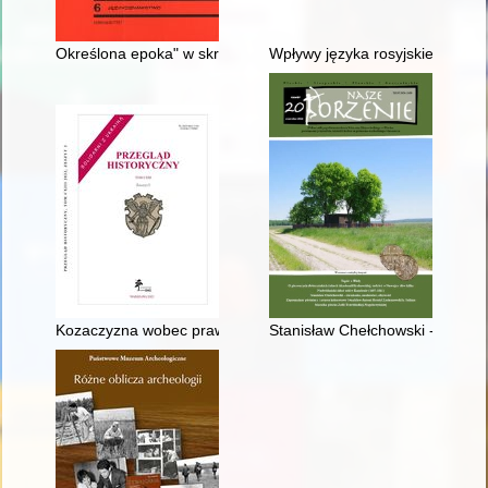
Określona epoka" w skrzydlatych słowach Wojciecha Młynarsk
Wpływy języka rosyjskiego na p
Kozaczyzna wobec prawosławia w dobie hetmaństwa Piotra Kon
Stanisław Chełchowski - ziemia