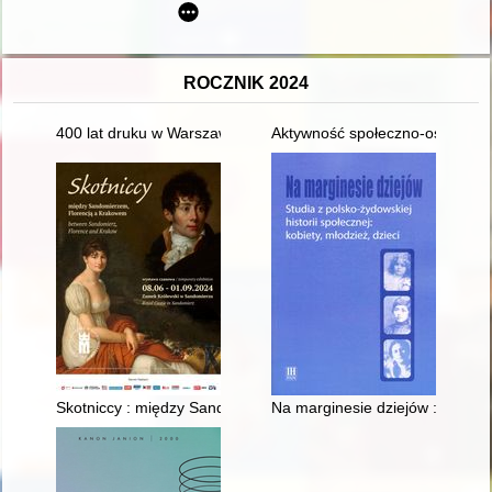
ROCZNIK 2024
400 lat druku w Warszawie : 11-12 marca 2024 r. : księga abst
Aktywność społeczno-oświatowa 
Skotniccy : między Sandomierzem, Florencją a Krakowem
Na marginesie dziejów : studia z