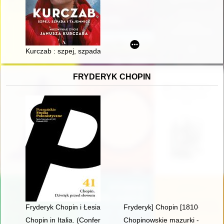
Kurczab : szpej, szpada i tajemnice : niezwykłe życie Janusza
FRYDERYK CHOPIN
Fryderyk Chopin i Łesia Ukrainka : per me
Fryderyk] Chopin [1810-1849] i
Chopin in Italia. (Conferenze tenute nella Bibliotheca e Centr
Chopinowskie mazurki - czyli fo