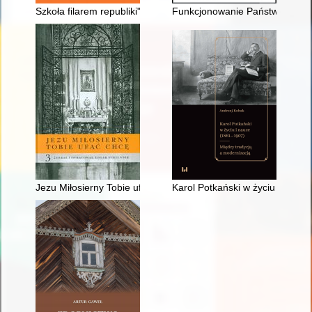
Szkoła filarem republiki" : proces profesjonalizacji zawodu n
Funkcjonowanie Państwowego Ur
Jezu Miłosierny Tobie ufać chcę : księga pamiątkowa dedykowa
Karol Potkański w życiu i nauc