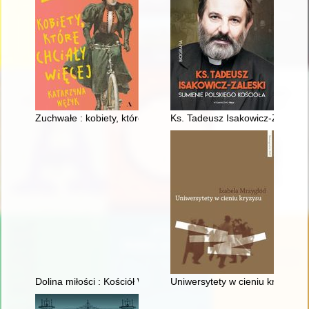
Zuchwałe : kobiety, które chciały więcej
Ks. Tadeusz Isakowicz-Zaleski :
Dolina miłości : Kościół Wniebowzięcia Najświętszej Maryi P
Uniwersytety w cieniu kryzysu 