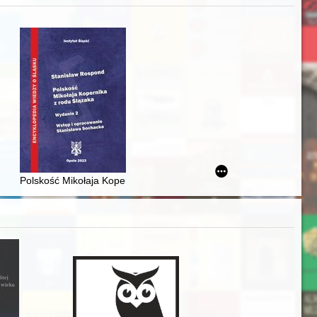
zczaństwa w 2. poł. XIX w
acheckich w XVI-wiecznej Rzeczypospolitej
Polskość Mikołaja Kopernika z rodu Ślązaka