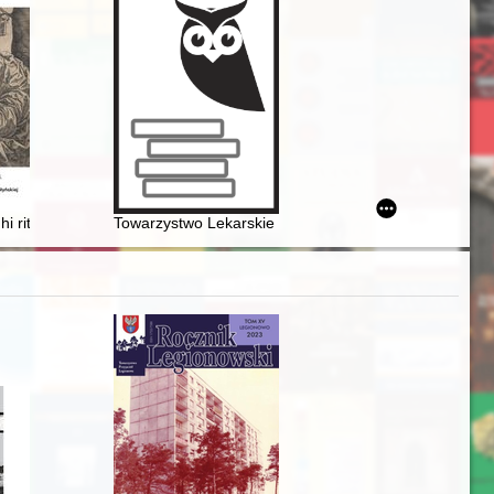
 ritirati" : kolekcja rycin i rysunków Izabeli z Czartoryskich Działyńskie
Towarzystwo Lekarskie Warszawskie 1820-2020