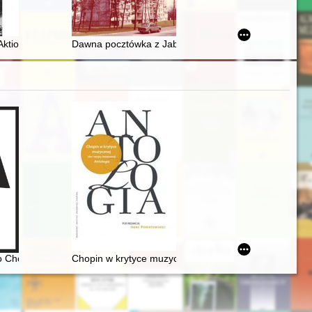
ach
 ciąg Czarnej księgi przez autora "Powieści o Horożanie" : [fragment]
"Aktion Reinhardt" - próba nowego spojrzenia na eksterminację w ko
Dawna pocztówka z Jabłonny - recenzja]
o Chopinie [1810-1849]
Chopin w krytyce muzycznej (do I wojny światowej). An