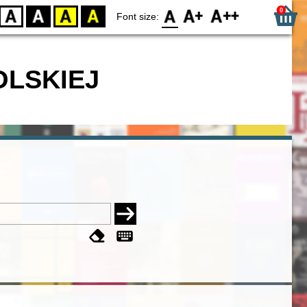
0
D
BW
YB
BY
F0
F1
F2
Font size:
OLSKIEJ