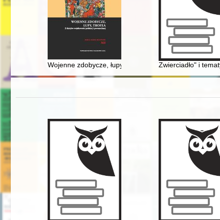
Wojenne zdobycze, łupy, trofea : z dziejów wojskowości
Zwierciadło" i tema