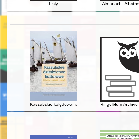
Listy
Almanach "Albatro
Kaszubskie kolędowanie godowe, czyli "Dze gwiôzdka c
Ringelblum Archive 