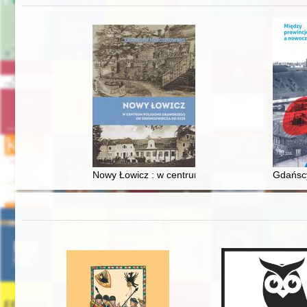
Nowy Łowicz : w centrum poligonu drawskiego od
Gdańscy