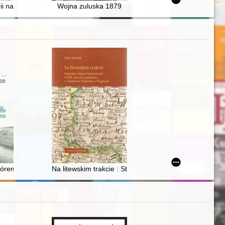
i na ziemi żarskiej
Wojna zuluska 1879
iórem Grzegorza Piątka
Na litewskim trakcie : Stanisław August Poniatowski i