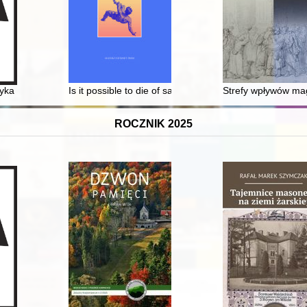
 polskiej i powszechnej
tyka reportaży jako pomysł badawczy = "Zwierciadło" and the subject of
Is it possible to die of sadness? : emotions and physica
Strefy wpływów ma
ROCZNIK 2025