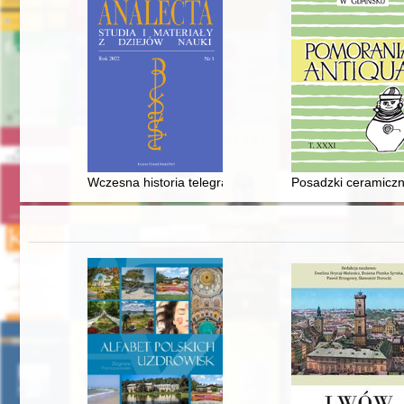
Wczesna historia telegrafii drukowanej = The early histo
Posadzki ceramiczn