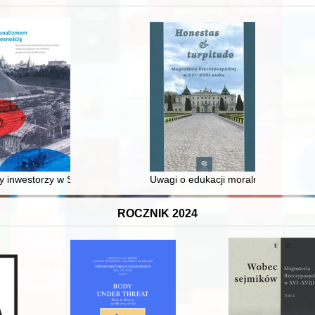
 średniowiecza do dziś
 inwestorzy w Sopocie : prestiż finansowy i towarzyski lokalnego mies
Uwagi o edukacji moralnej synów szl
ROCZNIK 2024