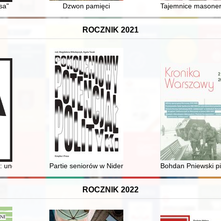
sa"
Dzwon pamięci
Tajemnice masoneri
ROCZNIK 2021
hòdzy, tam djobeł nie szkòdzy"
: underground Archive of the Warsaw Ghetto. Vol. 5,
Partie seniorów w Niderlandach w latach 2010-2020
Bohdan Pniewski p
ROCZNIK 2022