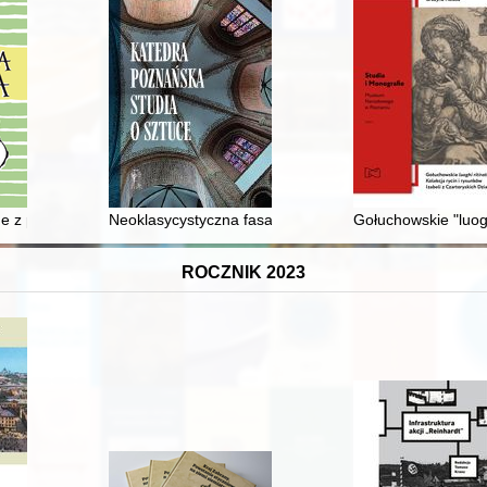
ry of printing telegraphy
e z przyrynkowej kamienicy rodziny Łochowskich w Bydgoszczy
Neoklasycystyczna fasada katedry poznańskiej
Gołuchowskie "luoghi
ROCZNIK 2023