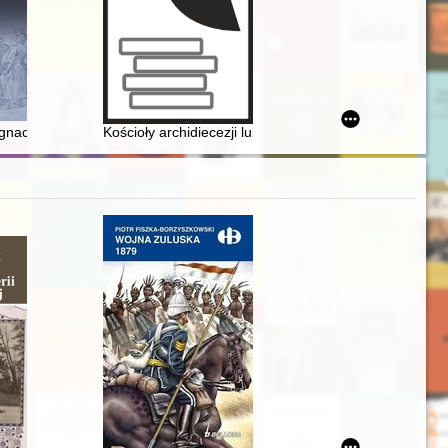
 reportages as a research idea
l health in the annals of Jan Długosz
gnackich na Litwie za panowania Wazów
Kościoły archidiecezji lubelskiej : nasze dziedzictwo. T.