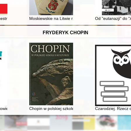
estrzeni miejskiej w przedwojennych i powojennych lwowskich piosenk
Moskiewskie na Litwie rządy 1863-1869 : dalszy niejako
Od "eutanazji" do 
FRYDERYK CHOPIN
łowiek
Chopin w polskiej szkole i kulturze
Czarodziej. Rzecz 