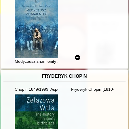
Medyceusz znamienity : Jan Gwalbert Pawlikowski (1860-1939) 
FRYDERYK CHOPIN
Chopin 1849/1999. Aspekte der Rezeptions- und Interpretatio
Fryderyk Chopin [1810-1949]