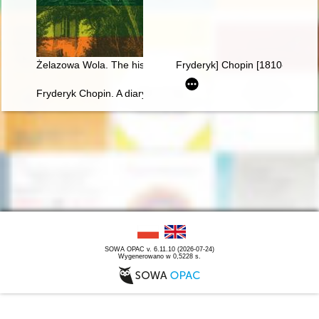
Żelazowa Wola. The history of Chopin's birthplace
Fryderyk] Chopin [1810-1849] i
Fryderyk Chopin. A diary in images. Original idea and text b
SOWA OPAC v. 6.11.10 (2026-07-24)
Wygenerowano w 0,5228 s.