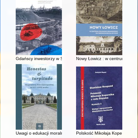
Gdańscy inwestorzy w Sopocie : prestiż finansowy i towarzyski
Nowy Łowicz : w centrum polig
Uwagi o edukacji moralnej synów szlacheckich w XVI-wiecznej 
Polskość Mikołaja Kopernika z 