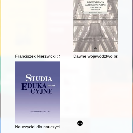
Franciszek Nierzwicki : Stary Franek : 1821-1904
Dawne województwo brzeskolitew
Nauczyciel dla nauczycieli i wychowawców : Michał Friedländ