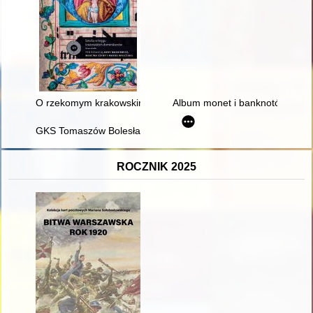
O rzekomym krakowskim warsztacie dominikańskim w pierwszej
Album monet i banknotów kolekc
GKS Tomaszów Bolesławiecki : historia klubu sportowego
ROCZNIK 2025