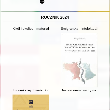
ROCZNIK 2024
Kikół i okolice : materiały do monografii miasta i gminy Kikół
Emigrantka - intelektualistka : 
Ku większej chwale Boga : w trzechsetlecie koronacji obrazu M
Bastion niemczyzny na nowym p