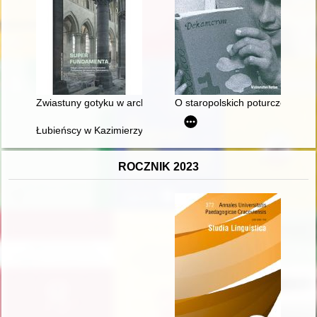
Zwiastuny gotyku w architekturze katedry gnieźnieńskiej
O staropolskich poturczeńcach 
Łubieńscy w Kazimierzy Wielkiej
ROCZNIK 2023