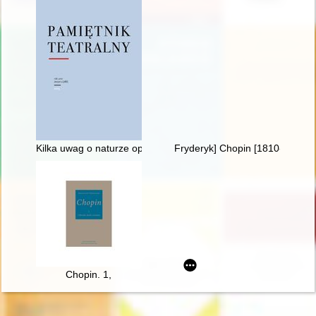
Kilka uwag o naturze opery, czyli dlaczego Fryderyk Chopin ni
Fryderyk] Chopin [1810-1849]
Chopin. 1,