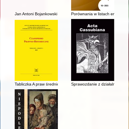
Jan Antoni Bojankowski : pierwszy architekt miejski Łodzi : o
Porównania w listach emigracyj
Tabliczka A praw średnioasyryjskich : prawa dotyczące kobiet
Sprawozdanie z działalności In