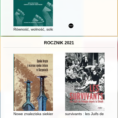
Równość, wolność, solidarność : myśl polityczna Komitetu Ob
ROCZNIK 2021
Nowe znaleziska siekierek z epoki brązu i wczesnej epoki że
survivants : les Juifs de Polog