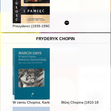
Prezydenci (1939-1990)
FRYDERYK CHOPIN
W cieniu Chopina, Karłowicza i Szymanowskiego : szkice i stu
Bliżej Chopina [1810-1849]