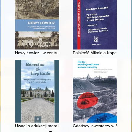
Nowy Łowicz : w centrum poligonu drawskiego od średniowiecz
Polskość Mikołaja Kopernika z 
Uwagi o edukacji moralnej synów szlacheckich w XVI-wiecznej 
Gdańscy inwestorzy w Sopocie :