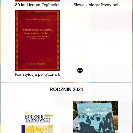
80 lat Liceum Ogólnokształcącego im. Heliodora Święcickiego
Słownik biograficzny polskich st
Konstytucja polityczna Monarchii Hiszpańskiej promulgowana
ROCZNIK 2021