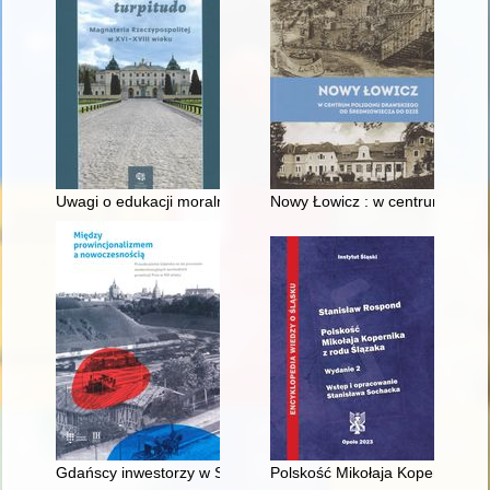
Uwagi o edukacji moralnej synów szlacheckich w XVI-wiecznej 
Nowy Łowicz : w centrum polig
Gdańscy inwestorzy w Sopocie : prestiż finansowy i towarzyski
Polskość Mikołaja Kopernika z 