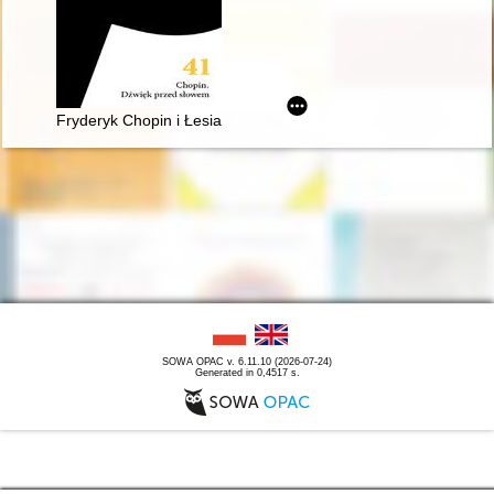
Fryderyk Chopin i Łesia Ukrainka : per me
SOWA OPAC v. 6.11.10 (2026-07-24)
Generated in 0,4517 s.