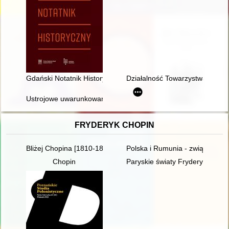
Gdański Notatnik Historyczny. T. 1 (2022)
Działalność Towarzystwa Miłośn
Ustrojowe uwarunkowania działalności archiwalnej w Polsce w
FRYDERYK CHOPIN
Bliżej Chopina [1810-1849]
Polska i Rumunia - związki histo
Chopin
Paryskie światy Fryderyka Cho