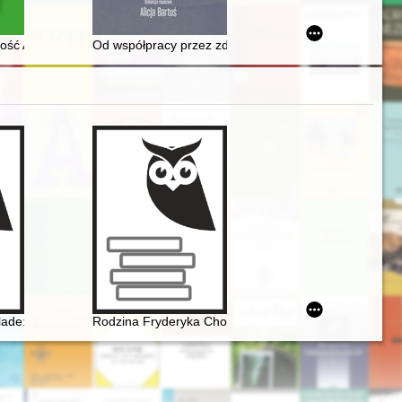
 Ruta jako przejawy walki z komunizmem
itów
zość Aleksandra Lessera i Maurycego Gottlieba jako przykład dążeń i
Od współpracy przez zdradę do kolaboracji : kilka refle
rra w Valldemossie
lade: Op. 38 as Narrative of National Martyrdom
Rodzina Fryderyka Chopina na przełomie XVIII i XIX w