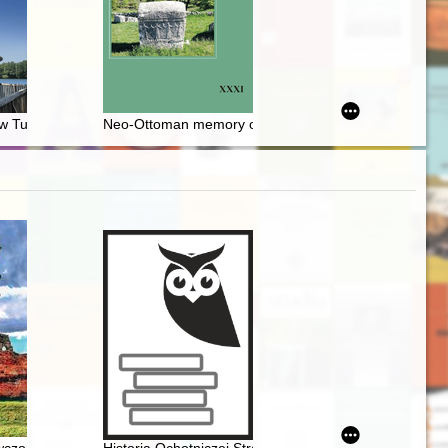
 Tucholskich. T. 2
Neo-Ottoman memory of "New Turkey"