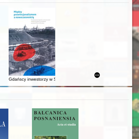
j
awskiego od średniowiecza do dziś
Gdańscy inwestorzy w Sopocie : prestiż finansowy i towarzyski lo