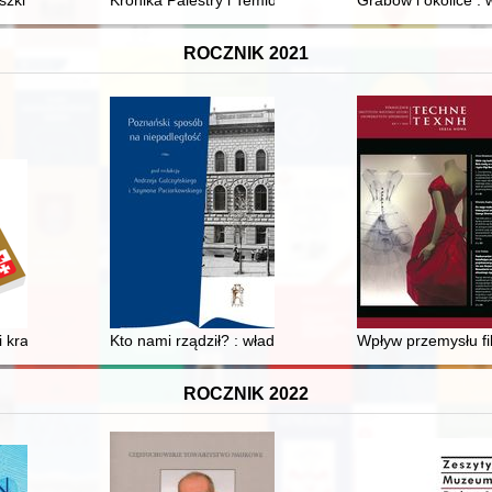
leuszowy = 25 years of John Paul II University in Biała Podlaska : anniv
szki
Kronika Palestry i Temidy w Poznaniu : mecze przyjaźn
Grabów i okolice : w
ROCZNIK 2021
 kradzieże w rejencji gdańskiej w I połowie XIX wieku ze szczególnym
Kto nami rządził? : władze Prowincji Poznańskiej w la
Wpływ przemysłu fi
ROCZNIK 2022