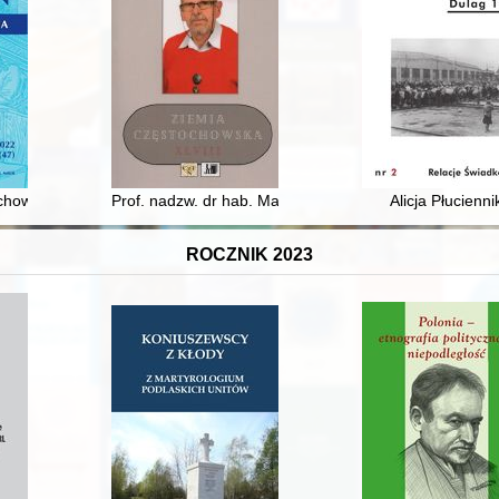
tyce humanistycznej
chowania. [Nr] 47 (2022), Uczniowie - uczennice - studenci. Szkice z his
Prof. nadzw. dr hab. Marian Głowacki : uczony, dydakty
Alicja Płucienni
ROCZNIK 2023