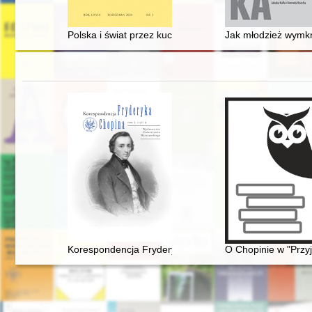
Polska i świat przez kuchnię - recenzja]
Jak młodzież wymknę
Korespondencja Fryderyka Chopina. T. 3 cz. 4
O Chopinie w "Przyj