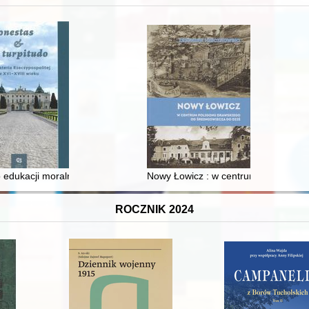
 edukacji moralnej synów szlacheckich w XVI-wiecznej Rzeczypospolite
Nowy Łowicz : w centrum poligonu dr
ROCZNIK 2024