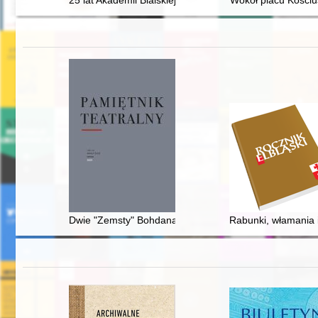
25 lat Akademii Bialskiej im. Jana Pawła II : album jubi
Wokół placu Kościu
Dwie "Zemsty" Bohdana Korzeniewskiego
Rabunki, włamania i