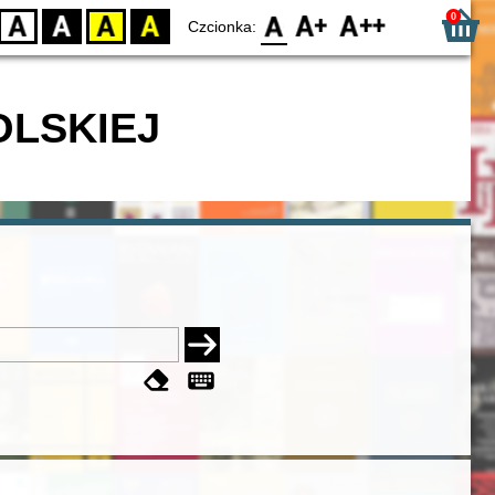
0
D
BW
YB
BY
F0
F1
F2
Czcionka:
OLSKIEJ