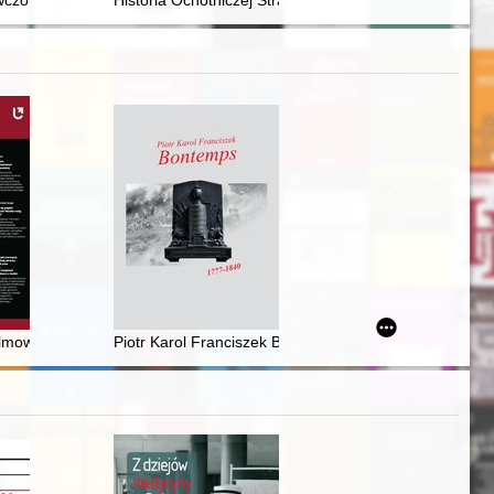
ersary book
i adwokaci vs. sędziowie 1975-2025. T. 3
czoraj, dziś, jutro
Historia Ochotniczej Straży Pożarnej w Klonowcu Sta
 uwzględnieniem rabunków kościołów i budowli przykościelnych
tach 1848-1918
lmowego Hollywood na wizerunek kobiet w latach 30. XX wieku
Piotr Karol Franciszek Bontemps : materiały sesji n