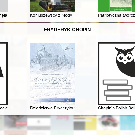
ła się spod kontroli, czyli rewolucja na granicie i festiwal Czerwona
Koniuszewscy z Kłody : z martyrologium podlaskich un
Patriotyczna twórc
FRYDERYK CHOPIN
acielu Ludu" (1836)
Dziedzictwo Fryderyka Chopina. Kolekcja Boutroux-Fe
Chopin's Polish Bal