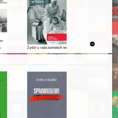
torii edukacji w Polsce i Europie (XVI-XIX w.)
k, krajoznawca, regionalista (w 80 rocznicę urodzin)
k
Żydzi u rabczańskich wód