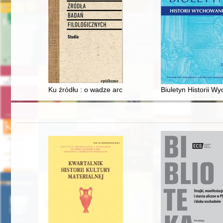
Ku źródłu : o wadze archiwaliów we współczesnej prak
Biuletyn Historii Wy