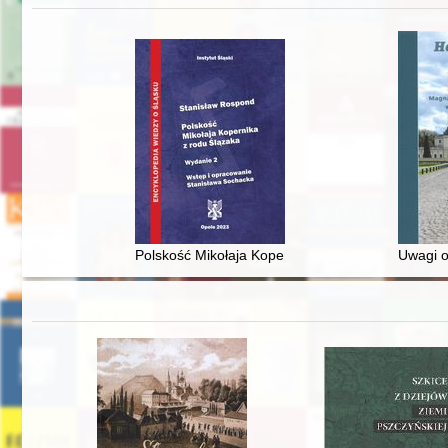
Polskość Mikołaja Kopernika z rodu Ślązaka
Uwagi o