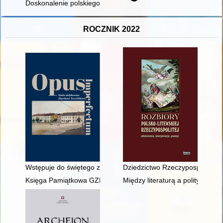
Doskonalenie polskiego personelu latającego eskadr towarzy
ROCZNIK 2022
Wstępuje do świętego związku małżeńskiego" : śluby katolików 
Dziedzictwo Rzeczypospolitej O
Księga Pamiątkowa GZK-LZK : wydano z okazji jubileuszu 120-
Między literaturą a polityką : e