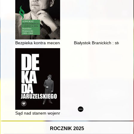
Bezpieka kontra mecenas Stanisław Hejmowski : studium prz
Białystok Branickich : sto lat z 
Sąd nad stanem wojennym czy własną przeszłością? : wokół 
ROCZNIK 2025