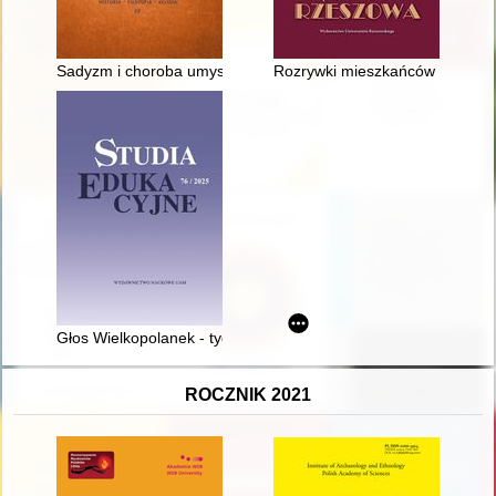
Sadyzm i choroba umysłowa w środowisku magnackim dawnej R
Rozrywki mieszkańców między
Głos Wielkopolanek - tygodnik społeczno-narodowy dla kobiet 
ROCZNIK 2021