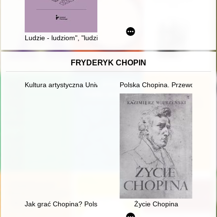
Ludzie - ludziom", "ludzie - Żydom" czy "Niemcy - ludziom" zg
FRYDERYK CHOPIN
Kultura artystyczna Uniwersytetu Warszawskiego. Ars et educa
Polska Chopina. Przewodnik p
Jak grać Chopina? Polska krytyka muzyczna o wykonawstwie 
Życie Chopina