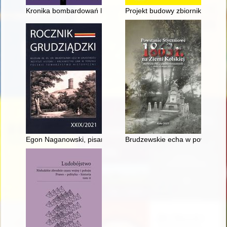
Kronika bombardowań lotniczych Chełma w okresie II wojny świ
Projekt budowy zbiornika wodne
Egon Naganowski, pisarz, który w Grudziądzu "wrastał w polsk
Brudzewskie echa w powstaniu