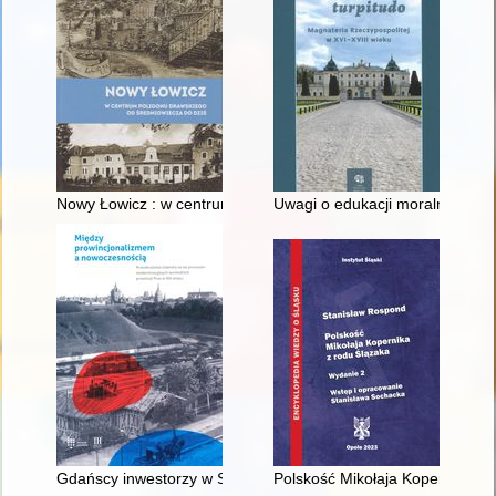
Nowy Łowicz : w centrum poligonu drawskiego od średniowiecz
Uwagi o edukacji moralnej synó
Gdańscy inwestorzy w Sopocie : prestiż finansowy i towarzyski
Polskość Mikołaja Kopernika z 